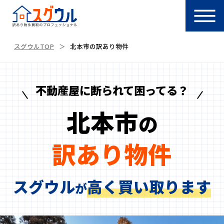
スグウルTOP
北本市の訳あり物件
不動産屋に断られて困ってる？
北本市
の
訳あり物件
スグウル
高く買い取ります
が