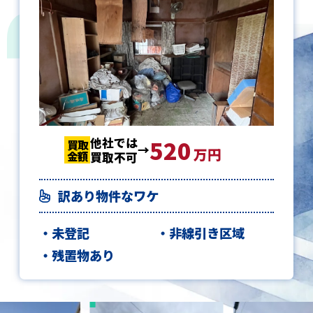
他社では
520
520
520
買取
買取
買取
万円
金額
金額
金額
買取不可
訳あり物件なワケ
未登記
非線引き区域
残置物あり