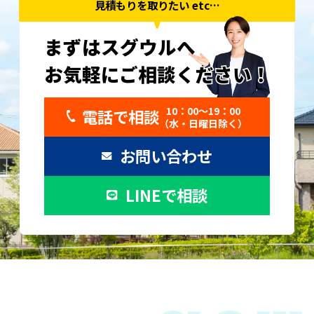
見積もりを取りたい etc…
まずはスグウルへ
お気軽にご相談ください！
お気軽にご相談ください！
10：00〜19：00
電話で相談
（水・日曜日除く）
お問い合わせ
LINEで相談