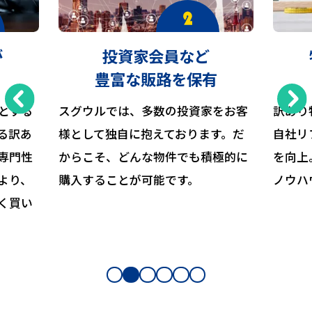
が
投資家会員など
豊富な販路を保有
とする
スグウルでは、多数の投資家をお客
訳あり
る訳あ
様として独自に抱えております。だ
自社リ
専門性
からこそ、どんな物件でも積極的に
を向上
より、
購入することが可能です。
ノウハ
く買い