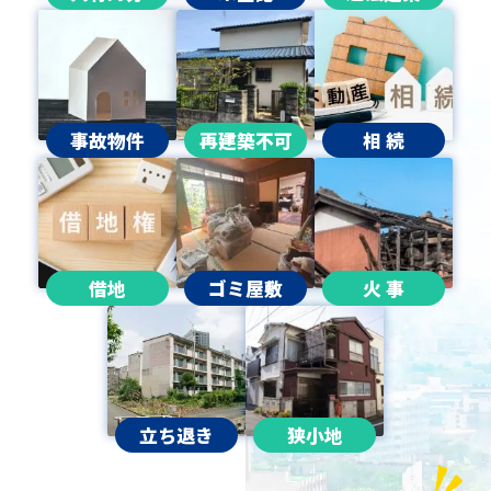
事故物件
再建築不可
相 続
借地
ゴミ屋敷
火 事
立ち退き
狭小地