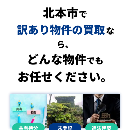
北本市
で
訳あり物件の買取
な
ら、
どんな物件
でも
お任せください。
共有持分
未登記
違法建築