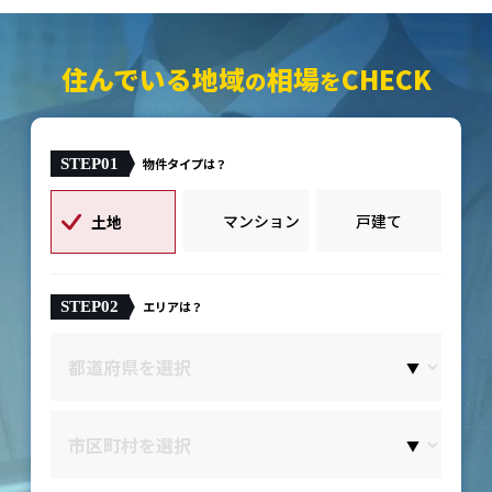
住んでいる地域
相場
CHECK
の
を
STEP01
物件タイプは？
マンション
戸建て
土地
STEP02
エリアは？