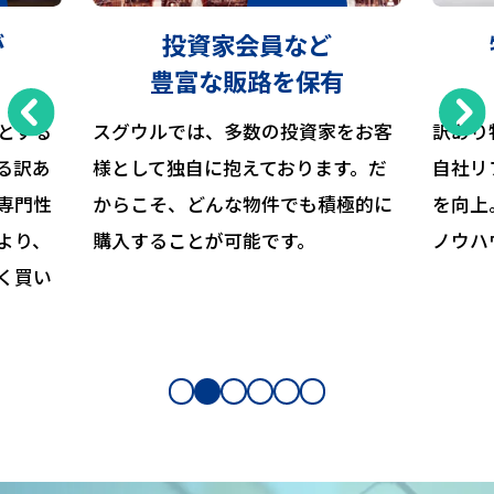
が
投資家会員など
豊富な販路を保有
とする
スグウルでは、多数の投資家をお客
訳あり
る訳あ
様として独自に抱えております。だ
自社リ
専門性
からこそ、どんな物件でも積極的に
を向上
より、
購入することが可能です。
ノウハ
く買い