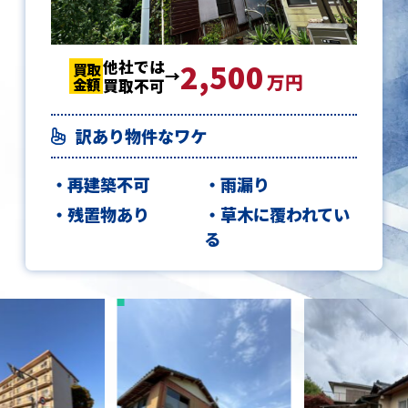
他社では
3,140
2,500
1,240
3,140
2,500
156
520
買取
買取
買取
買取
買取
買取
買取
万円
金額
金額
金額
金額
金額
金額
金額
買取不可
訳あり物件なワケ
再建築不可
雨漏り
残置物あり
草木に覆われてい
る