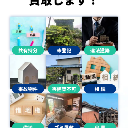
共有持分
未登記
違法建築
事故物件
再建築不可
相 続
借地
ゴミ屋敷
火 事