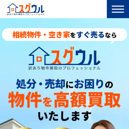
相続物件・空き家
すぐ売る
を
なら
処分
・
売却
お困り
に
の
物件
高額買取
を
いたします