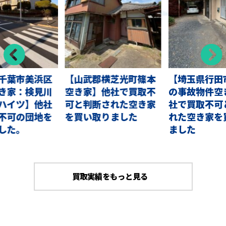
千葉市美浜区
【山武郡横芝光町篠本
【埼玉県行田
き家：検見川
空き家】他社で買取不
の事故物件空
ハイツ】他社
可と判断された空き家
社で買取不可
不可の団地を
を買い取りました
れた空き家を
した。
ました
買取実績をもっと見る