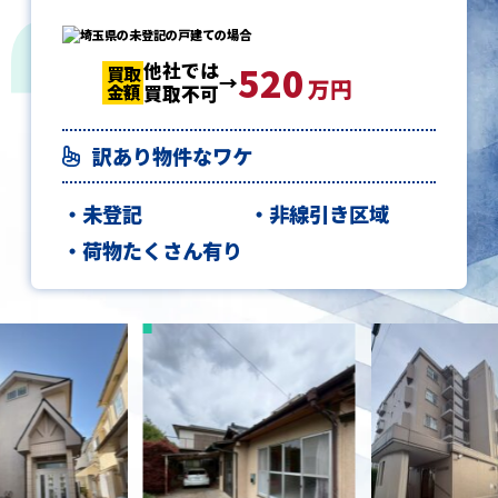
他社では
520
520
520
買取
買取
買取
万円
金額
金額
金額
買取不可
訳あり物件なワケ
未登記
非線引き区域
荷物たくさん有り