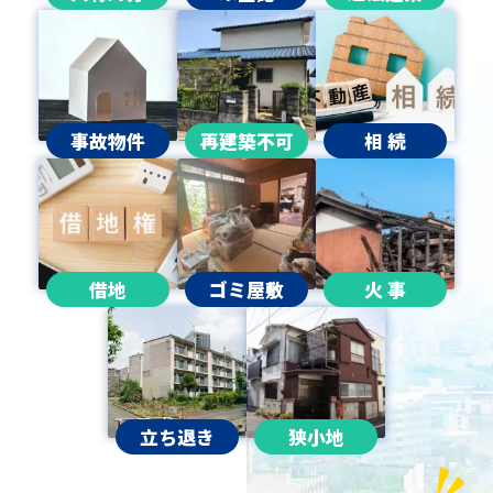
事故物件
再建築不可
相 続
借地
ゴミ屋敷
火 事
立ち退き
狭小地