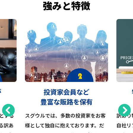
強みと特徴
が
投資家会員など
豊富な販路を保有
とする
スグウルでは、多数の投資家をお客
訳あり
る訳あ
様として独自に抱えております。だ
自社リ