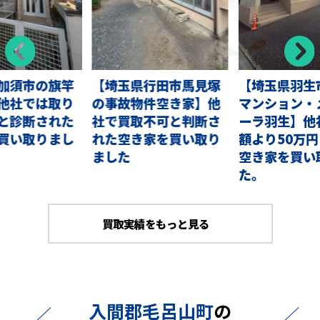
加須市の旗竿
【埼玉県行田市馬見塚
【埼玉県羽生
他社では取り
の事故物件空き家】他
マンション・
と診断された
社で買取不可と判断さ
ーラ羽生】他
買い取りまし
れた空き家を買い取り
額より50万
ました
空き家を買い
た。
買取実績をもっと見る
入間郡毛呂山町
の