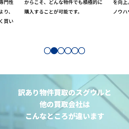
専門性
からこそ、どんな物件でも積極的に
を向上
より、
購入することが可能です。
ノウハ
く買い
訳あり物件買取のスグウルと
他の買取会社は
こんなところが違います