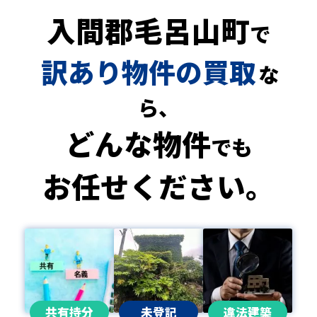
入間郡毛呂山町
で
訳あり物件の買取
な
ら、
どんな物件
でも
お任せください。
共有持分
未登記
違法建築