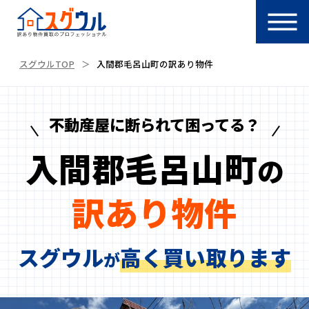
スグウルTOP
入間郡毛呂山町の訳あり物件
不動産屋に断られて困ってる？
入間郡毛呂山町
の
訳あり物件
スグウル
高く買い取ります
が