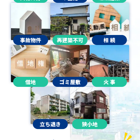
事故物件
再建築不可
相 続
借地
ゴミ屋敷
火 事
立ち退き
狭小地