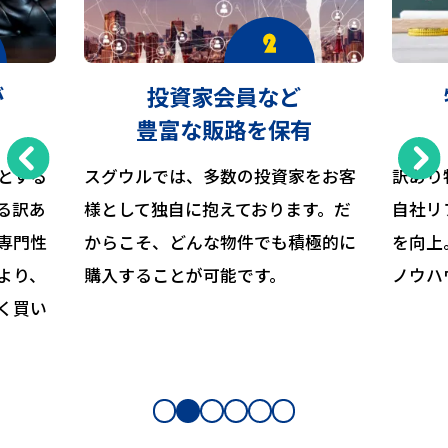
が
投資家会員など
豊富な販路を保有
とする
スグウルでは、多数の投資家をお客
訳あり
る訳あ
様として独自に抱えております。だ
自社リ
専門性
からこそ、どんな物件でも積極的に
を向上
より、
購入することが可能です。
ノウハ
く買い