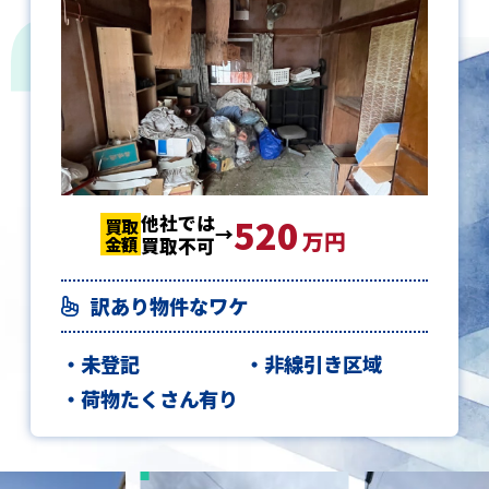
他社では
520
520
520
買取
買取
買取
万円
金額
金額
金額
買取不可
訳あり物件なワケ
未登記
非線引き区域
荷物たくさん有り