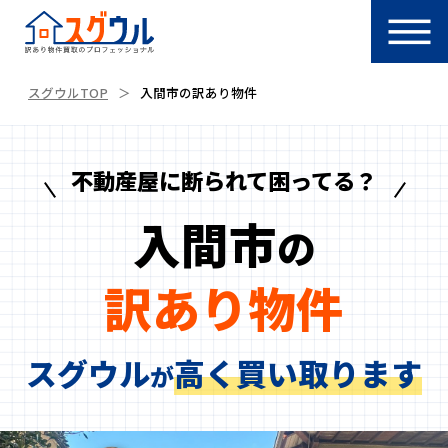
スグウルTOP
入間市の訳あり物件
不動産屋に断られて困ってる？
入間市
の
訳あり物件
スグウル
高く買い取ります
が