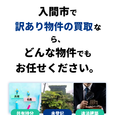
入間市
で
訳あり物件の買取
な
ら、
どんな物件
でも
お任せください。
共有持分
未登記
違法建築