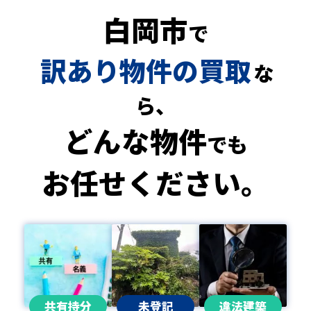
白岡市
で
訳あり物件の買取
な
ら、
どんな物件
でも
お任せください。
共有持分
未登記
違法建築