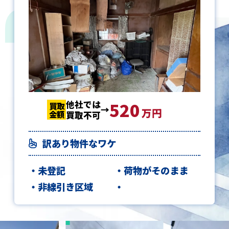
他社では
520
520
520
買取
買取
買取
万円
金額
金額
金額
買取不可
訳あり物件なワケ
未登記
荷物がそのまま
非線引き区域