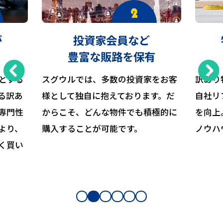
が
投資家会員など
豊富な販路を保有
とする
スグウルでは、多数の投資家をお客
訳あり
る訳あ
様として独自に抱えております。だ
自社リ
専門性
からこそ、どんな物件でも積極的に
を向上
より、
購入することが可能です。
ノウハ
く買い