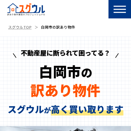
スグウルTOP
白岡市の訳あり物件
不動産屋に断られて困ってる？
白岡市
の
訳あり物件
スグウル
高く買い取ります
が