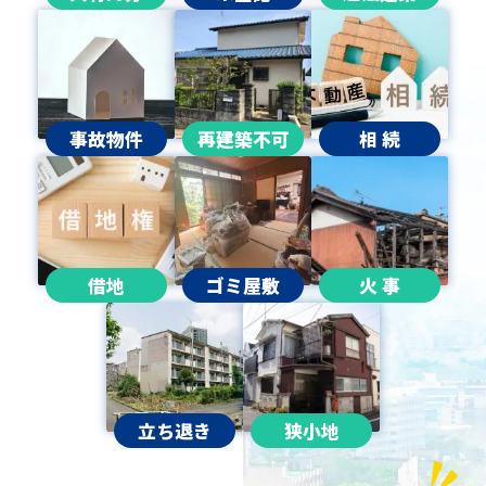
事故物件
再建築不可
相 続
借地
ゴミ屋敷
火 事
立ち退き
狭小地