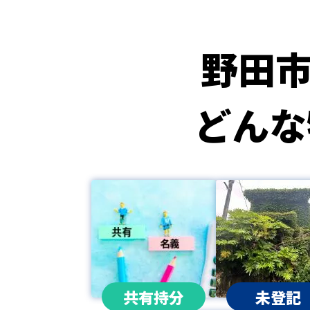
野田
どんな
共有持分
未登記