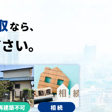
取
なら、
ださい。
再建築不可
相 続