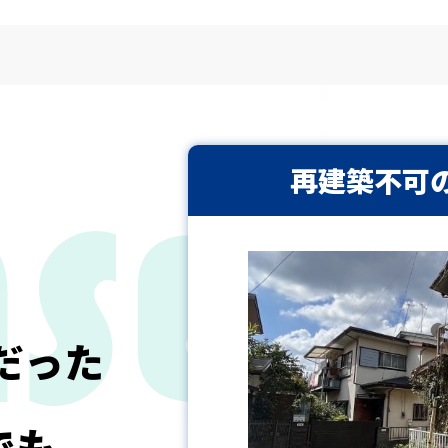
再建築不可
だった
でも