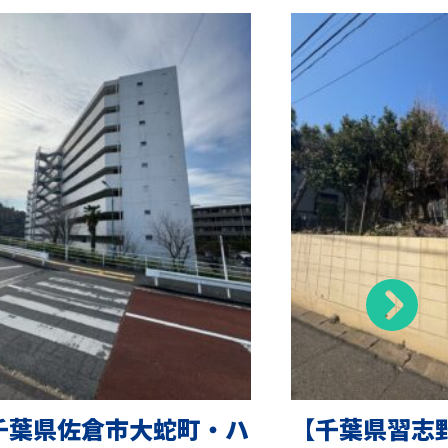
千葉県佐倉市大蛇町・ハ
【千葉県習志