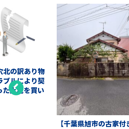
穴北の訳あり物
ラブルにより契
った土地を買い
【千葉県旭市の古家付