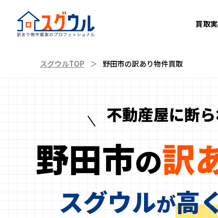
買取実
スグウルTOP
野田市の訳あり物件買取
訳あり物件とは？
再建築不可買取
不動産屋に断ら
野田市
訳
の
スグウル
高
が