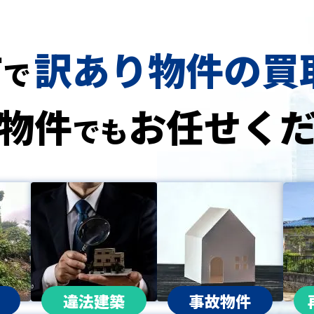
市
訳あり物件の買
で
物件
お任せく
でも
違法建築
事故物件