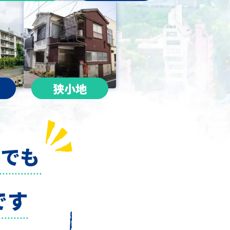
狭小地
件でも
です