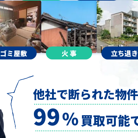
ゴミ屋敷
火 事
立ち退き
他社で断られた物
99
％
買取可能