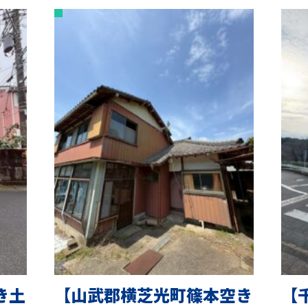
き土
【山武郡横芝光町篠本空き
【