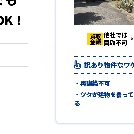
OK！
他社では
買取
買取
買取
金額
金額
金額
買取不可
訳あり物件なワ
再建築不可
ツタが建物を覆って
る