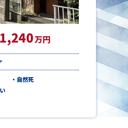
1,240
1,240
1,240
万円
ケ
自然死
い