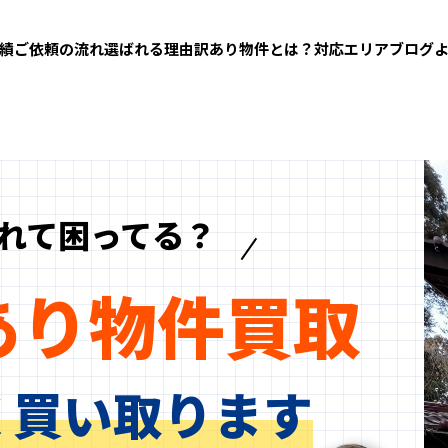
績
ご依頼の流れ
選ばれる理由
訳あり物件とは？
対応エリア
ブログ
共有持分・共有名義
ゴミ屋敷買取
管理不全空き家買取
事故物件買取
れて困ってる？
あり物件買取
く買い取ります