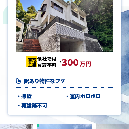
他社では
300
300
300
買取
買取
買取
万円
金額
金額
金額
買取不可
訳あり物件なワケ
擁壁
室内ボロボロ
再建築不可