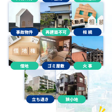
事故物件
再建築不可
相 続
借地
ゴミ屋敷
火 事
立ち退き
狭小地