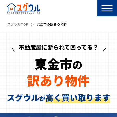
スグウルTOP
東金市の訳あり物件
不動産屋に断られて困ってる？
東金市
の
訳あり物件
スグウル
高く買い取ります
が