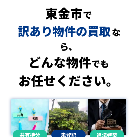
東金市
で
訳あり物件の買取
な
ら、
どんな物件
でも
お任せください。
共有持分
未登記
違法建築