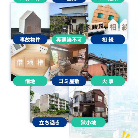
事故物件
再建築不可
相 続
借地
ゴミ屋敷
火 事
立ち退き
狭小地