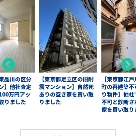
東品川の区分
【東京都足立区の旧耐
【東京都江戸
ン】他社査定
震マンション】自然死
町の再建築不
100万円アッ
ありの空き家を買い取
り物件】他社
取りました
りました
不可と診断さ
家を買い取り