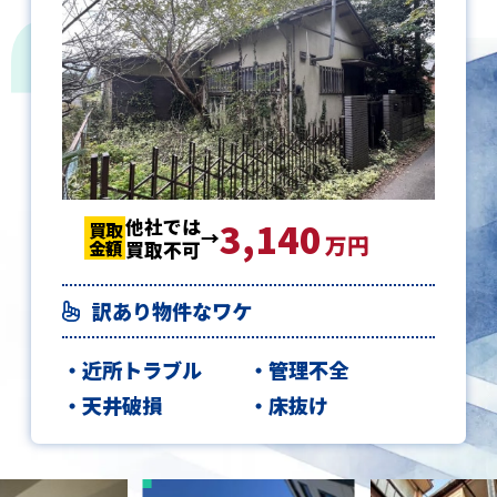
他社では
3,140
3,140
3,140
買取
買取
買取
万円
金額
金額
金額
買取不可
訳あり物件なワケ
近所トラブル
管理不全
天井破損
床抜け