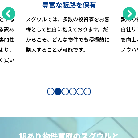
豊富な販路を保有
とする
スグウルでは、多数の投資家をお客
訳あり
る訳あ
様として独自に抱えております。だ
自社リ
専門性
からこそ、どんな物件でも積極的に
を向上
より、
購入することが可能です。
ノウハ
く買い
訳あり物件買取のスグウルと