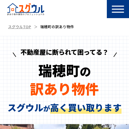
スグウルTOP
瑞穂町の訳あり物件
不動産屋に断られて困ってる？
瑞穂町
の
訳あり物件
スグウル
高く買い取ります
が