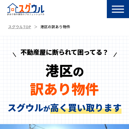
スグウルTOP
港区の訳あり物件
不動産屋に断られて困ってる？
港区
の
訳あり物件
スグウル
高く買い取ります
が