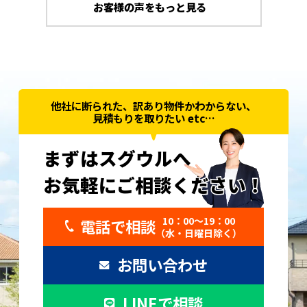
お客様の声をもっと見る
他社に断られた、訳あり物件かわからない、
見積もりを取りたい etc…
まずはスグウルへ
お気軽にご相談ください！
お気軽にご相談ください！
10：00〜19：00
電話で相談
（水・日曜日除く）
お問い合わせ
LINEで相談