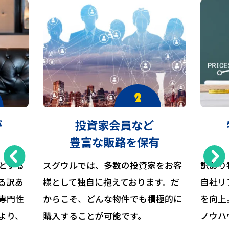
が
投資家会員など
豊富な販路を保有
とする
スグウルでは、多数の投資家をお客
訳あり
る訳あ
様として独自に抱えております。だ
自社リ
専門性
からこそ、どんな物件でも積極的に
を向上
より、
購入することが可能です。
ノウハ