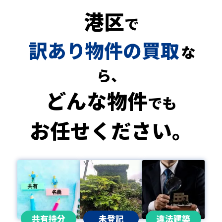
港区
で
訳あり物件の買取
な
ら、
どんな物件
でも
お任せください。
共有持分
未登記
違法建築