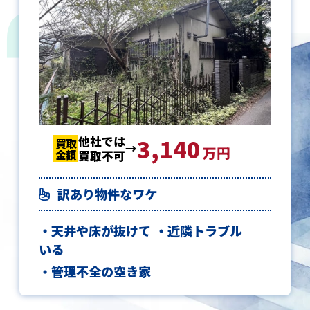
他社では
3,140
3,140
3,140
買取
買取
買取
万円
金額
金額
金額
買取不可
訳あり物件なワケ
天井や床が抜けて
近隣トラブル
いる
管理不全の空き家