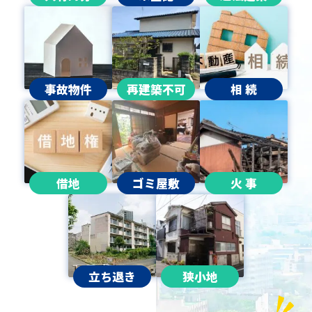
事故物件
再建築不可
相 続
借地
ゴミ屋敷
火 事
立ち退き
狭小地