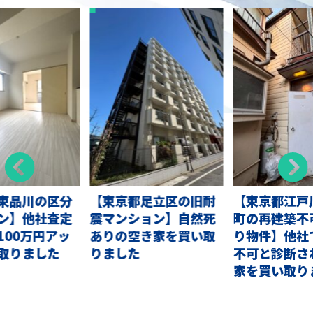
東品川の区分
【東京都足立区の旧耐
【東京都江戸
ン】他社査定
震マンション】自然死
町の再建築不
100万円アッ
ありの空き家を買い取
り物件】他社
取りました
りました
不可と診断さ
家を買い取り