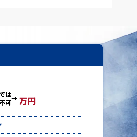
では
万円
不可
ケ