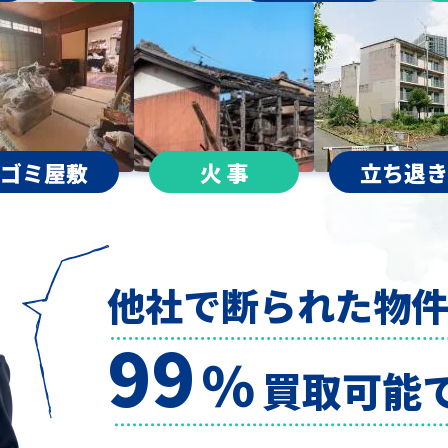
ゴミ屋敷
火 事
立ち退き
他社で断られた物
99
％
買取可能