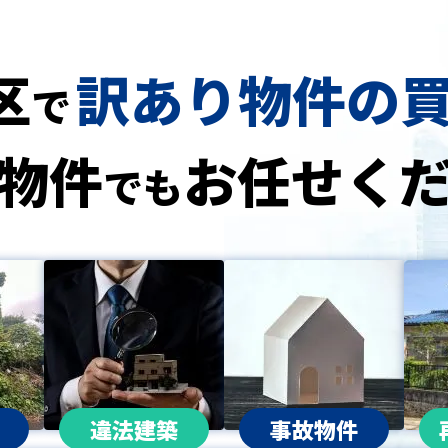
区
訳あり物件の
で
物件
お任せく
でも
違法建築
事故物件