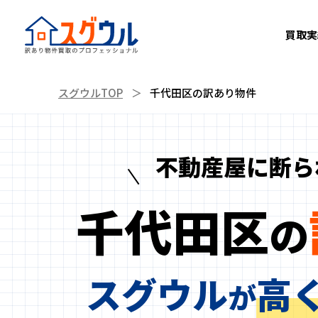
買取実
スグウルTOP
千代田区の訳あり物件
訳あり物件とは？
再建築不可買取
不動産屋に断ら
千代田区
の
スグウル
高
が