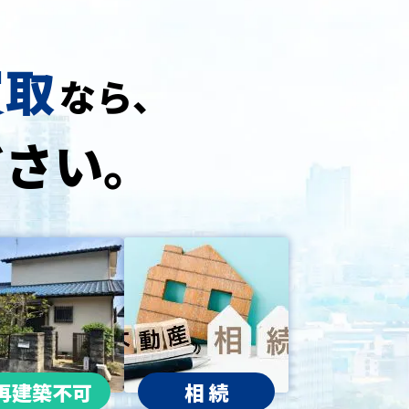
買取
なら、
ださい。
再建築不可
相 続