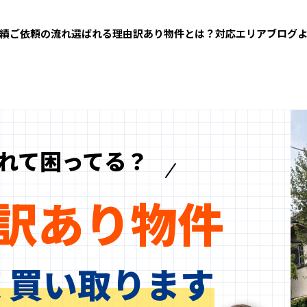
績
ご依頼の流れ
選ばれる理由
訳あり物件とは？
対応エリア
ブログ
共有持分・共有名義
ゴミ屋敷買取
管理不全空き家買取
事故物件買取
れて困ってる？
訳あり物件
く買い取ります