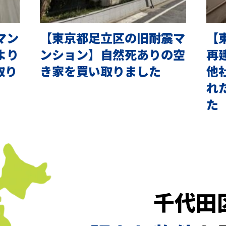
マン
【東京都足立区の旧耐震マ
【
より
ンション】自然死ありの空
再
取り
き家を買い取りました
他
れ
た
千代田