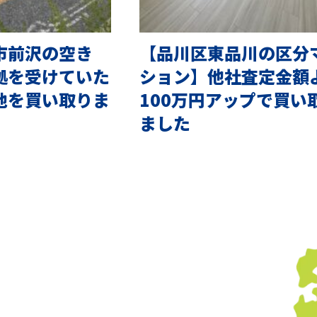
市前沢の空き
【品川区東品川の区分
拠を受けていた
ション】他社査定金額
地を買い取りま
100万円アップで買い
ました