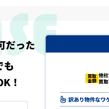
可だった
でも
他社
買取
買取
買取
OK！
金額
金額
金額
買取
訳あり物件なワ