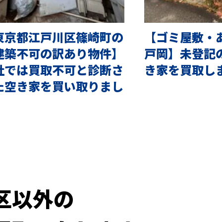
東京都江戸川区篠崎町の
【ゴミ屋敷・
建築不可の訳あり物件】
戸岡】未登記
社では買取不可と診断さ
き家を買取し
た空き家を買い取りまし
区以外の