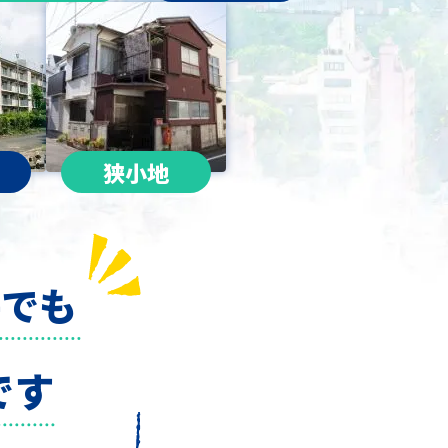
狭小地
件でも
です