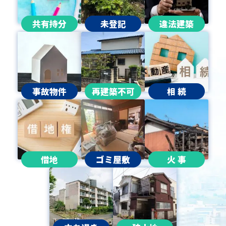
共有持分
未登記
違法建築
事故物件
再建築不可
相 続
借地
ゴミ屋敷
火 事