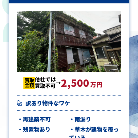
他社では
2,500
2,500
2,500
買取
買取
買取
万円
金額
金額
金額
買取不可
訳あり物件なワケ
再建築不可
雨漏り
残置物あり
草木が建物を覆っ
ている