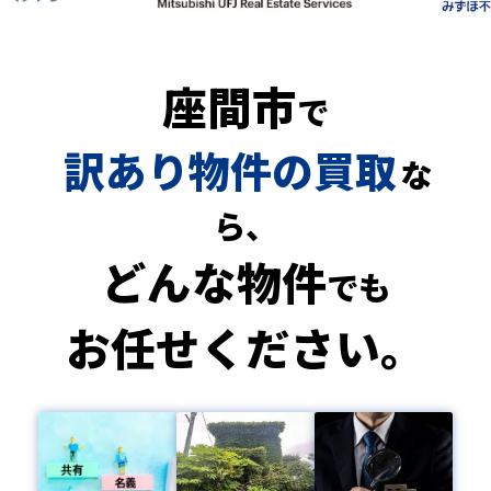
座間市
で
訳あり物件の買取
な
ら、
どんな物件
でも
お任せください。