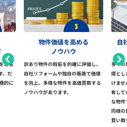
物件価値を高める
自
有
ノウハウ
をお客
訳あり物件の瑕疵を的確に評価し、
多くの
す。だ
自社リフォームや独自の販路で価値
提とし
極的に
を向上。多様な物件を高価買取する
けませ
ノウハウがあります。
有して
な物件
同様の
買い取