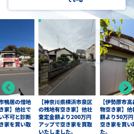
市鴨居の借地
【神奈川県横浜市泉区
【伊勢原市高
き家】他社で
の残地有空き家】他社
物空き家】他
い不可と診断
査定金額より200万円
額より50万
き家を買い取
アップで空き家を買取
空き家を買い
いたしました。
た。