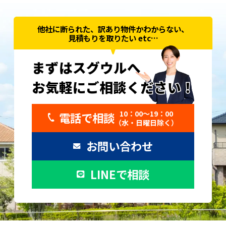
他社に断られた、訳あり物件かわからない、
見積もりを取りたい etc…
まずはスグウルへ
お気軽にご相談ください！
お気軽にご相談ください！
10：00〜19：00
電話で相談
（水・日曜日除く）
お問い合わせ
LINEで相談