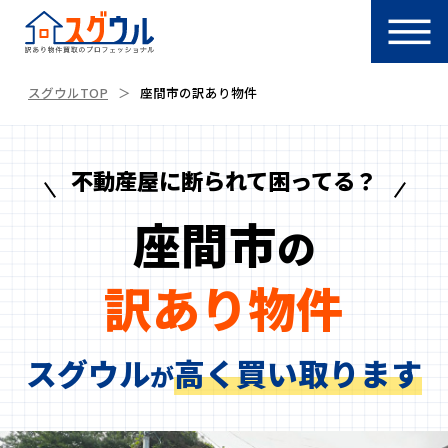
スグウルTOP
座間市の訳あり物件
不動産屋に断られて困ってる？
座間市
の
訳あり物件
スグウル
高く買い取ります
が