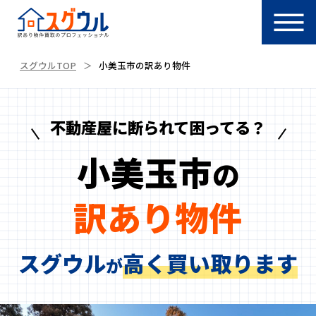
スグウルTOP
小美玉市の訳あり物件
不動産屋に断られて困ってる？
小美玉市
の
訳あり物件
スグウル
高く買い取ります
が