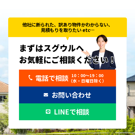
他社に断られた、訳あり物件かわからない、
見積もりを取りたい etc…
まずはスグウルへ
お気軽にご相談ください！
お気軽にご相談ください！
10：00〜19：00
電話で相談
（水・日曜日除く）
お問い合わせ
LINEで相談