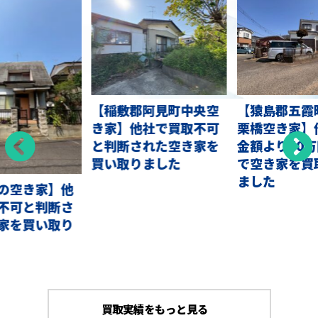
【稲敷郡阿見町中央空
【猿島郡五霞
き家】他社で買取不可
栗橋空き家】
と判断された空き家を
金額より50
買い取りました
で空き家を買
ました
の空き家】他
不可と判断さ
家を買い取り
買取実績をもっと見る