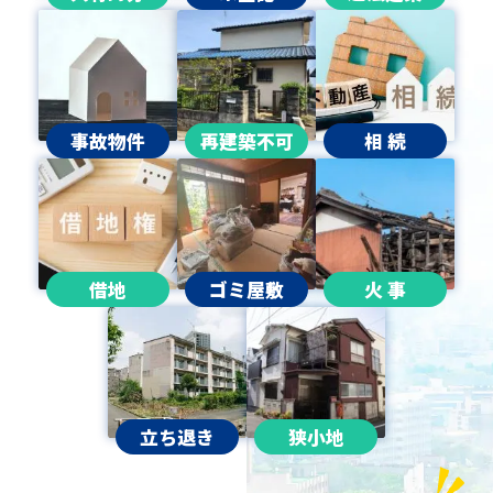
事故物件
再建築不可
相 続
借地
ゴミ屋敷
火 事
立ち退き
狭小地