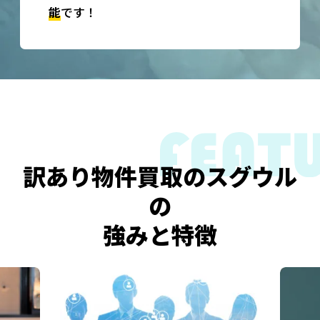
能
です！
訳あり物件買取のスグウル
の
強みと特徴