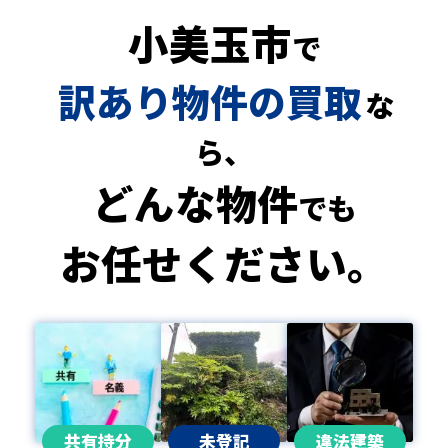
小美玉市
で
訳あり物件の買取
な
ら、
どんな物件
でも
お任せください。
共有持分
未登記
違法建築