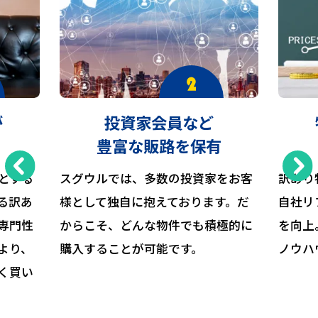
が
投資家会員など
豊富な販路を保有
とする
スグウルでは、多数の投資家をお客
訳あり
る訳あ
様として独自に抱えております。だ
自社リ
専門性
からこそ、どんな物件でも積極的に
を向上
より、
購入することが可能です。
ノウハ
く買い