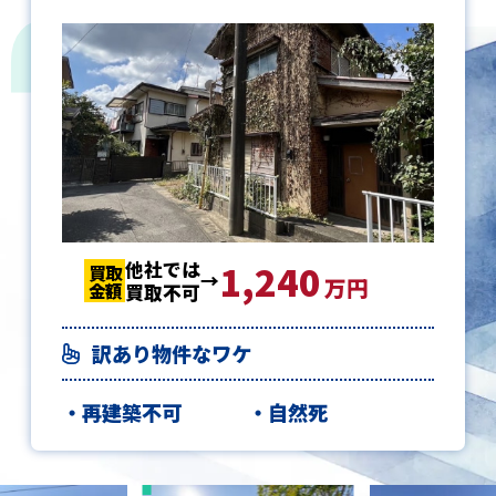
他社では
1,240
1,240
1,240
買取
買取
買取
万円
金額
金額
金額
買取不可
訳あり物件なワケ
再建築不可
自然死