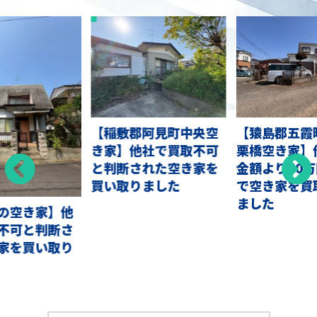
【稲敷郡阿見町中央空
【猿島郡五霞
き家】他社で買取不可
栗橋空き家】
と判断された空き家を
金額より50
買い取りました
で空き家を買
ました
の空き家】他
不可と判断さ
家を買い取り