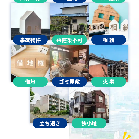
事故物件
再建築不可
相 続
借地
ゴミ屋敷
火 事
立ち退き
狭小地