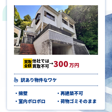
他社では
300
300
300
買取
買取
買取
万円
金額
金額
金額
買取不可
訳あり物件なワケ
擁壁
再建築不可
室内ボロボロ
荷物ゴミそのまま