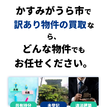
かすみがうら市
で
訳あり物件の買取
な
ら、
どんな物件
でも
お任せください。
共有持分
未登記
違法建築