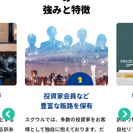
強みと特徴
が
投資家会員など
豊富な販路を保有
とする
スグウルでは、多数の投資家をお客
訳あり
る訳あ
様として独自に抱えております。だ
自社リ