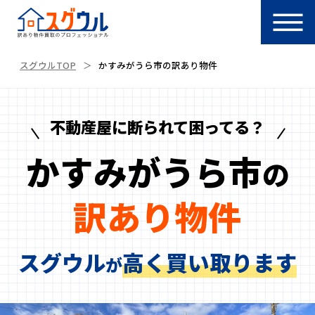
スグウルTOP
かすみがうら市の訳あり物件
不動産屋に断られて困ってる？
かすみがうら市
の
訳あり物件
スグウル
高く買い取ります
が