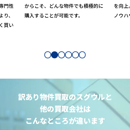
専門性
からこそ、どんな物件でも積極的に
を向上
より、
購入することが可能です。
ノウハ
く買い
訳あり物件買取のスグウルと
他の買取会社は
こんなところが違います