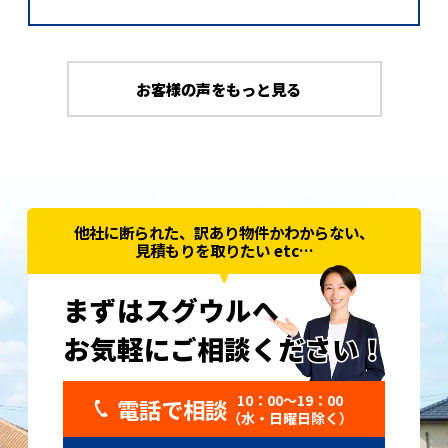
お客様の声をもっと見る
他社に断られた、訳あり物件かわからない、
見積もりを取りたい etc…
まずはスグウルへ
お気軽にご相談ください！
お気軽にご相談ください！
10：00〜19：00
電話で相談
（水・日曜日除く）