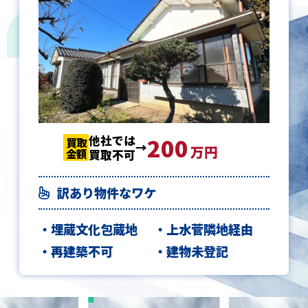
他社では
200
200
200
買取
買取
買取
万円
金額
金額
金額
買取不可
訳あり物件なワケ
埋蔵文化包蔵地
上水菅隣地経由
再建築不可
建物未登記