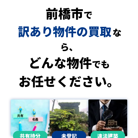
前橋市
で
訳あり物件の買取
な
ら、
どんな物件
でも
お任せください。
共有持分
未登記
違法建築