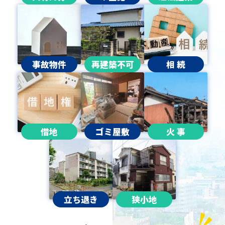
事故物件
再建築不可
相 続
借地
ゴミ屋敷
火 事
立ち退き
狭小地