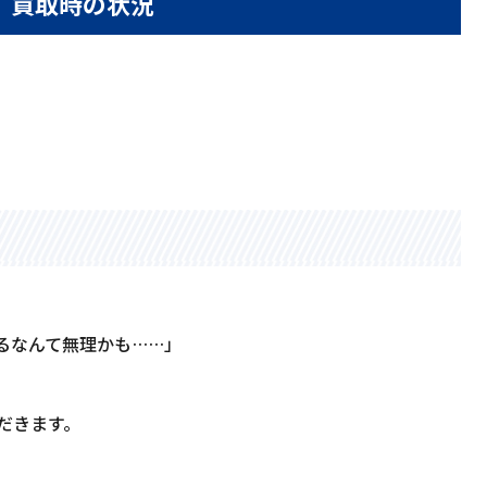
」買取時の状況
」
るなんて無理かも……」
だきます。