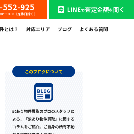
-552-925
LINE
査定金額
聞く
で
を
:00〜18:00（定休日除く）
件とは？
対応エリア
ブログ
よくある質問
た
このブログについて
訳あり物件買取のプロのスタッフに
よる、「訳あり物件買取」に関する
コラムをご紹介。ご自身の所有不動