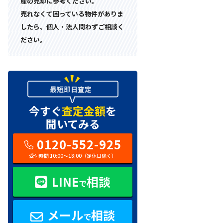
産の売却に参考ください。
売れなくて困っている物件がありま
したら、個人・法人問わずご相談く
ださい。
今すぐ
査定金額
を
聞いてみる
0120-552-925
受付時間 10:00〜18:00（定休日除く）
LINE
相談
で
メール
相談
で