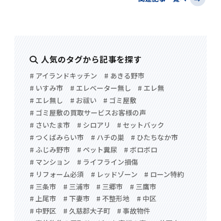
人気のタグから記事を探す
# アイランドキッチン
# あきる野市
# いすみ市
# エレベーター無し
# エレ無
# エレ無し
# お祓い
# ゴミ屋敷
# ゴミ屋敷の買取サービスお客様の声
# さいたま市
# シロアリ
# セットバック
# つくばみらい市
# ハチの巣
# ひたちなか市
# ふじみ野市
# ペット糞尿
# ボロボロ
# マンション
# ライフライン損傷
# リフォーム必須
# レッドゾーン
# ローン特約
# 三条市
# 三浦市
# 三郷市
# 三鷹市
# 上尾市
# 下妻市
# 不整形地
# 中区
# 中野区
# 久慈郡大子町
# 事故物件