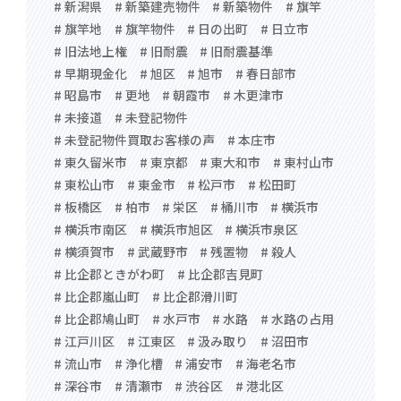
# 新潟県
# 新築建売物件
# 新築物件
# 旗竿
# 旗竿地
# 旗竿物件
# 日の出町
# 日立市
# 旧法地上権
# 旧耐震
# 旧耐震基準
# 早期現金化
# 旭区
# 旭市
# 春日部市
# 昭島市
# 更地
# 朝霞市
# 木更津市
# 未接道
# 未登記物件
# 未登記物件買取お客様の声
# 本庄市
# 東久留米市
# 東京都
# 東大和市
# 東村山市
# 東松山市
# 東金市
# 松戸市
# 松田町
# 板橋区
# 柏市
# 栄区
# 桶川市
# 横浜市
# 横浜市南区
# 横浜市旭区
# 横浜市泉区
# 横須賀市
# 武蔵野市
# 残置物
# 殺人
# 比企郡ときがわ町
# 比企郡吉見町
# 比企郡嵐山町
# 比企郡滑川町
# 比企郡鳩山町
# 水戸市
# 水路
# 水路の占用
# 江戸川区
# 江東区
# 汲み取り
# 沼田市
# 流山市
# 浄化槽
# 浦安市
# 海老名市
# 深谷市
# 清瀬市
# 渋谷区
# 港北区