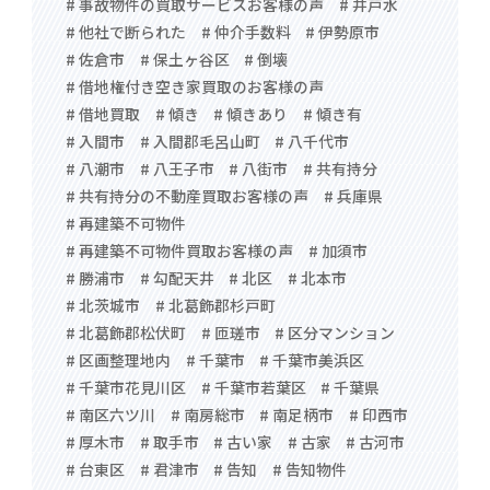
# 事故物件の買取サービスお客様の声
# 井戸水
# 他社で断られた
# 仲介手数料
# 伊勢原市
# 佐倉市
# 保土ヶ谷区
# 倒壊
# 借地権付き空き家買取のお客様の声
# 借地買取
# 傾き
# 傾きあり
# 傾き有
# 入間市
# 入間郡毛呂山町
# 八千代市
# 八潮市
# 八王子市
# 八街市
# 共有持分
# 共有持分の不動産買取お客様の声
# 兵庫県
# 再建築不可物件
# 再建築不可物件買取お客様の声
# 加須市
# 勝浦市
# 勾配天井
# 北区
# 北本市
# 北茨城市
# 北葛飾郡杉戸町
# 北葛飾郡松伏町
# 匝瑳市
# 区分マンション
# 区画整理地内
# 千葉市
# 千葉市美浜区
# 千葉市花見川区
# 千葉市若葉区
# 千葉県
# 南区六ツ川
# 南房総市
# 南足柄市
# 印西市
# 厚木市
# 取手市
# 古い家
# 古家
# 古河市
# 台東区
# 君津市
# 告知
# 告知物件