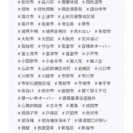
# 和光市
# 品川区
# 商業地域
# 四街道市
# 団地
# 団地買取
# 固定資産税
# 国分寺市
# 国立市
# 土浦市
# 土砂災害警戒区域
# 坂戸市
# 坂東市
# 埼玉県
# 堺市
# 境界不明
# 境界非明示
# 売れない
# 多摩市
# 大和市
# 大田区
# 大阪府
# 天井抜け
# 孤独死
# 守谷市
# 宮里市
# 容積率オーバー
# 富士見市
# 富津市
# 富里市
# 小平市
# 小田原市
# 小金井市
# 属人性
# 属人生
# 山武市
# 山武郡横芝光町
# 岩槻区
# 川口市
# 川崎市
# 川越市
# 市原市
# 市川市
# 市街化調整区域
# 常総市
# 平塚市
# 幸手市
# 床抜け
# 府中市
# 座間市
# 建て替え不可
# 建ぺい率オーバー
# 建築基準法道路外
# 心理的瑕疵
# 志木市
# 悪臭
# 成田市
# 我孫子市
# 戸塚区
# 戸田市
# 所沢市
# 抵当権
# 抵当権抹消未了
# 接道間口が狭い
# 擁壁
# 放置空家
# 新宿区
# 新座市