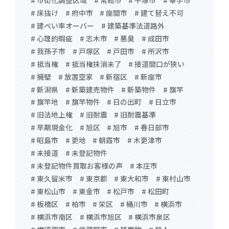
# 床抜け
# 府中市
# 座間市
# 建て替え不可
# 建ぺい率オーバー
# 建築基準法道路外
# 心理的瑕疵
# 志木市
# 悪臭
# 成田市
# 我孫子市
# 戸塚区
# 戸田市
# 所沢市
# 抵当権
# 抵当権抹消未了
# 接道間口が狭い
# 擁壁
# 放置空家
# 新宿区
# 新座市
# 新潟県
# 新築建売物件
# 新築物件
# 旗竿
# 旗竿地
# 旗竿物件
# 日の出町
# 日立市
# 旧法地上権
# 旧耐震
# 旧耐震基準
# 早期現金化
# 旭区
# 旭市
# 春日部市
# 昭島市
# 更地
# 朝霞市
# 木更津市
# 未接道
# 未登記物件
# 未登記物件買取お客様の声
# 本庄市
# 東久留米市
# 東京都
# 東大和市
# 東村山市
# 東松山市
# 東金市
# 松戸市
# 松田町
# 板橋区
# 柏市
# 栄区
# 桶川市
# 横浜市
# 横浜市南区
# 横浜市旭区
# 横浜市泉区