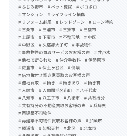
# ふじみ野市
# ペット糞尿
# ボロボロ
# マンション
# ライフライン損傷
# リフォーム必須
# レッドゾーン
# ローン特約
# 三条市
# 三浦市
# 三郷市
# 三鷹市
# 上尾市
# 下妻市
# 不整形地
# 中区
# 中野区
# 久慈郡大子町
# 事故物件
# 事故物件の買取サービスお客様の声
# 井戸水
# 他社で断られた
# 仲介手数料
# 伊勢原市
# 佐倉市
# 保土ヶ谷区
# 倒壊
# 借地権付き空き家買取のお客様の声
# 借地買取
# 傾き
# 傾きあり
# 傾き有
# 入間市
# 入間郡毛呂山町
# 八千代市
# 八潮市
# 八王子市
# 八街市
# 共有持分
# 共有持分の不動産買取お客様の声
# 兵庫県
# 再建築不可物件
# 再建築不可物件買取お客様の声
# 加須市
# 勝浦市
# 勾配天井
# 北区
# 北本市
# 北茨城市
# 北葛飾郡杉戸町