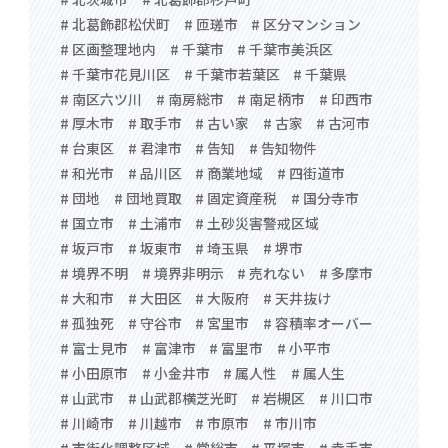
# 北葛飾郡松伏町
# 匝瑳市
# 区分マンション
# 区画整理地内
# 千葉市
# 千葉市美浜区
# 千葉市花見川区
# 千葉市若葉区
# 千葉県
# 南区六ツ川
# 南房総市
# 南足柄市
# 印西市
# 厚木市
# 取手市
# 古い家
# 古家
# 古河市
# 台東区
# 君津市
# 告知
# 告知物件
# 和光市
# 品川区
# 商業地域
# 四街道市
# 団地
# 団地買取
# 固定資産税
# 国分寺市
# 国立市
# 土浦市
# 土砂災害警戒区域
# 坂戸市
# 坂東市
# 埼玉県
# 堺市
# 境界不明
# 境界非明示
# 売れない
# 多摩市
# 大和市
# 大田区
# 大阪府
# 天井抜け
# 孤独死
# 守谷市
# 宮里市
# 容積率オーバー
# 富士見市
# 富津市
# 富里市
# 小平市
# 小田原市
# 小金井市
# 属人性
# 属人生
# 山武市
# 山武郡横芝光町
# 岩槻区
# 川口市
# 川崎市
# 川越市
# 市原市
# 市川市
# 市街化調整区域
# 常総市
# 平塚市
# 幸手市