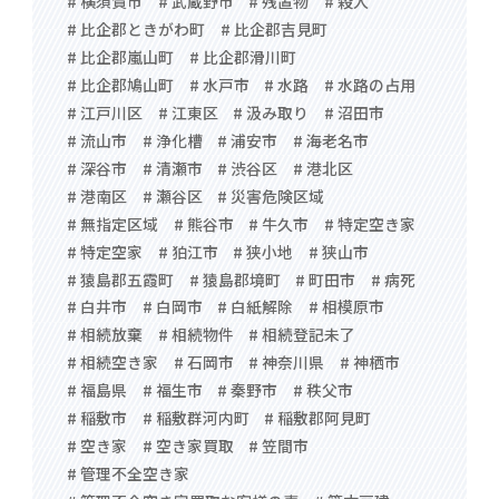
# 横須賀市
# 武蔵野市
# 残置物
# 殺人
# 比企郡ときがわ町
# 比企郡吉見町
# 比企郡嵐山町
# 比企郡滑川町
# 比企郡鳩山町
# 水戸市
# 水路
# 水路の占用
# 江戸川区
# 江東区
# 汲み取り
# 沼田市
# 流山市
# 浄化槽
# 浦安市
# 海老名市
# 深谷市
# 清瀬市
# 渋谷区
# 港北区
# 港南区
# 瀬谷区
# 災害危険区域
# 無指定区域
# 熊谷市
# 牛久市
# 特定空き家
# 特定空家
# 狛江市
# 狭小地
# 狭山市
# 猿島郡五霞町
# 猿島郡境町
# 町田市
# 病死
# 白井市
# 白岡市
# 白紙解除
# 相模原市
# 相続放棄
# 相続物件
# 相続登記未了
# 相続空き家
# 石岡市
# 神奈川県
# 神栖市
# 福島県
# 福生市
# 秦野市
# 秩父市
# 稲敷市
# 稲敷群河内町
# 稲敷郡阿見町
# 空き家
# 空き家買取
# 笠間市
# 管理不全空き家