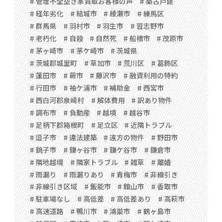
# 管理不全空き家買取お客様の声
# 築古戸建
# 経年劣化
# 結城市
# 綾瀬市
# 練馬区
# 群馬県
# 羽村市
# 羽生市
# 習志野市
# 老朽化
# 自殺
# 自然死
# 船橋市
# 茂原市
# 茅ヶ崎市
# 茅ケ崎市
# 茨城県
# 茨城郡城里町
# 草加市
# 荒川区
# 葛飾区
# 蓮田市
# 蕨市
# 藤沢市
# 融資利用の特約
# 行田市
# 袖ケ浦市
# 補助金
# 西宮市
# 西白河郡泉崎村
# 解体費用
# 訳あり物件
# 調布市
# 負動産
# 越境
# 越谷市
# 足柄下郡箱根町
# 足立区
# 近隣トラブル
# 逗子市
# 違法建築
# 遠方の物件
# 野田市
# 銚子市
# 鎌ヶ谷市
# 鎌ケ谷市
# 鎌倉市
# 隣地越境
# 隣家トラブル
# 雑草
# 離婚
# 雨漏り
# 雨漏りあり
# 青梅市
# 非線引き
# 非線引き区域
# 飯能市
# 館山市
# 香取市
# 駐車場なし
# 高低差
# 高低差あり
# 高萩市
# 高速道路
# 鴨川市
# 鴻巣市
# 鶴ヶ島市