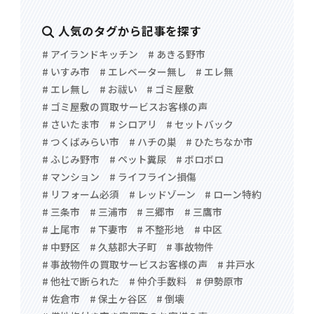
人気のタグから記事を探す
# アイランドキッチン
# あきる野市
# いすみ市
# エレベーター無し
# エレ無
# エレ無し
# お祓い
# ゴミ屋敷
# ゴミ屋敷の買取サービスお客様の声
# さいたま市
# シロアリ
# セットバック
# つくばみらい市
# ハチの巣
# ひたちなか市
# ふじみ野市
# ペット糞尿
# ボロボロ
# マンション
# ライフライン損傷
# リフォーム必須
# レッドゾーン
# ローン特約
# 三条市
# 三浦市
# 三郷市
# 三鷹市
# 上尾市
# 下妻市
# 不整形地
# 中区
# 中野区
# 久慈郡大子町
# 事故物件
# 事故物件の買取サービスお客様の声
# 井戸水
# 他社で断られた
# 仲介手数料
# 伊勢原市
# 佐倉市
# 保土ヶ谷区
# 倒壊