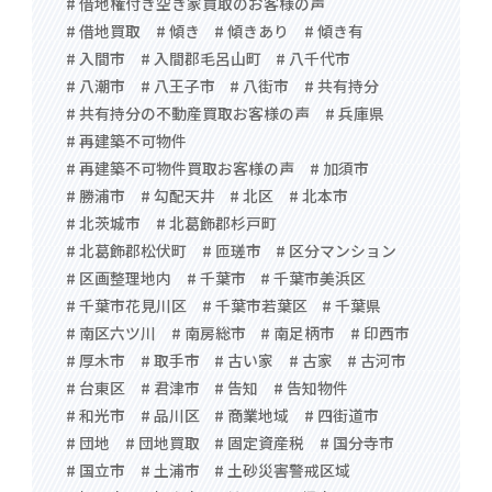
# 借地権付き空き家買取のお客様の声
# 借地買取
# 傾き
# 傾きあり
# 傾き有
# 入間市
# 入間郡毛呂山町
# 八千代市
# 八潮市
# 八王子市
# 八街市
# 共有持分
# 共有持分の不動産買取お客様の声
# 兵庫県
# 再建築不可物件
# 再建築不可物件買取お客様の声
# 加須市
# 勝浦市
# 勾配天井
# 北区
# 北本市
# 北茨城市
# 北葛飾郡杉戸町
# 北葛飾郡松伏町
# 匝瑳市
# 区分マンション
# 区画整理地内
# 千葉市
# 千葉市美浜区
# 千葉市花見川区
# 千葉市若葉区
# 千葉県
# 南区六ツ川
# 南房総市
# 南足柄市
# 印西市
# 厚木市
# 取手市
# 古い家
# 古家
# 古河市
# 台東区
# 君津市
# 告知
# 告知物件
# 和光市
# 品川区
# 商業地域
# 四街道市
# 団地
# 団地買取
# 固定資産税
# 国分寺市
# 国立市
# 土浦市
# 土砂災害警戒区域