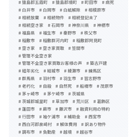
# 猿島郡五霞町
# 猿島郡境町
# 町田市
# 病死
# 白井市
# 白岡市
# 白紙解除
# 相模原市
# 相続放棄
# 相続物件
# 相続登記未了
# 相続空き家
# 石岡市
# 神奈川県
# 神栖市
# 福島県
# 福生市
# 秦野市
# 秩父市
# 稲敷市
# 稲敷群河内町
# 稲敷郡阿見町
# 空き家
# 空き家買取
# 笠間市
# 管理不全空き家
# 管理不全空き家買取お客様の声
# 築古戸建
# 経年劣化
# 結城市
# 綾瀬市
# 練馬区
# 群馬県
# 羽村市
# 羽生市
# 習志野市
# 老朽化
# 自殺
# 自然死
# 船橋市
# 茂原市
# 茅ヶ崎市
# 茅ケ崎市
# 茨城県
# 茨城郡城里町
# 草加市
# 荒川区
# 葛飾区
# 蓮田市
# 蕨市
# 藤沢市
# 融資利用の特約
# 行田市
# 袖ケ浦市
# 補助金
# 西宮市
# 西白河郡泉崎村
# 解体費用
# 訳あり物件
# 調布市
# 負動産
# 越境
# 越谷市