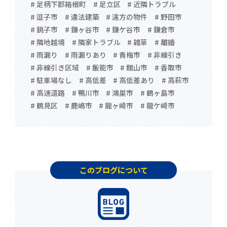
# 足柄下郡箱根町
# 足立区
# 近隣トラブル
# 逗子市
# 違法建築
# 遠方の物件
# 野田市
# 銚子市
# 鎌ヶ谷市
# 鎌ケ谷市
# 鎌倉市
# 隣地越境
# 隣家トラブル
# 雑草
# 離婚
# 雨漏り
# 雨漏りあり
# 青梅市
# 非線引き
# 非線引き区域
# 飯能市
# 館山市
# 香取市
# 駐車場なし
# 高低差
# 高低差あり
# 高萩市
# 高速道路
# 鴨川市
# 鴻巣市
# 鶴ヶ島市
# 鶴見区
# 鹿嶋市
# 龍ヶ崎市
# 龍ケ崎市
このブログについて