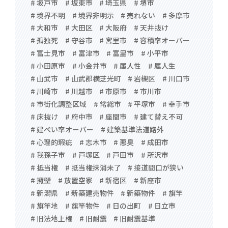
# 坂戸市
# 坂東市
# 埼玉県
# 堺市
# 境界不明
# 境界非明示
# 売れない
# 多摩市
# 大和市
# 大田区
# 大阪府
# 天井抜け
# 孤独死
# 守谷市
# 宮里市
# 容積率オーバー
# 富士見市
# 富津市
# 富里市
# 小平市
# 小田原市
# 小金井市
# 属人性
# 属人生
# 山武市
# 山武郡横芝光町
# 岩槻区
# 川口市
# 川崎市
# 川越市
# 市原市
# 市川市
# 市街化調整区域
# 常総市
# 平塚市
# 幸手市
# 床抜け
# 府中市
# 座間市
# 建て替え不可
# 建ぺい率オーバー
# 建築基準法道路外
# 心理的瑕疵
# 志木市
# 悪臭
# 成田市
# 我孫子市
# 戸塚区
# 戸田市
# 所沢市
# 抵当権
# 抵当権抹消未了
# 接道間口が狭い
# 擁壁
# 放置空家
# 新宿区
# 新座市
# 新潟県
# 新築建売物件
# 新築物件
# 旗竿
# 旗竿地
# 旗竿物件
# 日の出町
# 日立市
# 旧法地上権
# 旧耐震
# 旧耐震基準