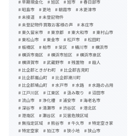
# 早期現金化
# 旭区
# 旭市
# 春日部市
# 昭島市
# 更地
# 朝霞市
# 木更津市
# 未接道
# 未登記物件
# 未登記物件買取お客様の声
# 本庄市
# 東久留米市
# 東京都
# 東大和市
# 東村山市
# 東松山市
# 東金市
# 松戸市
# 松田町
# 板橋区
# 柏市
# 栄区
# 桶川市
# 横浜市
# 横浜市南区
# 横浜市旭区
# 横浜市泉区
# 横須賀市
# 武蔵野市
# 残置物
# 殺人
# 比企郡ときがわ町
# 比企郡吉見町
# 比企郡嵐山町
# 比企郡滑川町
# 比企郡鳩山町
# 水戸市
# 水路
# 水路の占用
# 江戸川区
# 江東区
# 汲み取り
# 沼田市
# 流山市
# 浄化槽
# 浦安市
# 海老名市
# 深谷市
# 清瀬市
# 渋谷区
# 港北区
# 港南区
# 瀬谷区
# 災害危険区域
# 無指定区域
# 熊谷市
# 牛久市
# 特定空き家
# 特定空家
# 狛江市
# 狭小地
# 狭山市