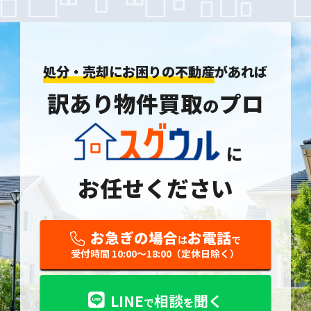
処分・売却にお困りの不動産
があれば
訳あり物件買取
プロ
の
に
お任せください
お急ぎの場合
お電話
は
で
受付時間 10:00〜18:00（定休日除く）
LINE
相談
聞く
で
を