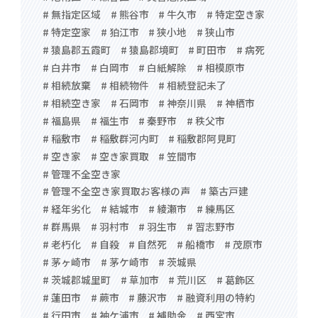
# 無指定区域
# 熊谷市
# 牛久市
# 特定空き家
# 特定空家
# 狛江市
# 狭小地
# 狭山市
# 猿島郡五霞町
# 猿島郡境町
# 町田市
# 病死
# 白井市
# 白岡市
# 白紙解除
# 相模原市
# 相続放棄
# 相続物件
# 相続登記未了
# 相続空き家
# 石岡市
# 神奈川県
# 神栖市
# 福島県
# 福生市
# 秦野市
# 秩父市
# 稲敷市
# 稲敷群河内町
# 稲敷郡阿見町
# 空き家
# 空き家買取
# 笠間市
# 管理不全空き家
# 管理不全空き家買取お客様の声
# 築古戸建
# 経年劣化
# 結城市
# 綾瀬市
# 練馬区
# 群馬県
# 羽村市
# 羽生市
# 習志野市
# 老朽化
# 自殺
# 自然死
# 船橋市
# 茂原市
# 茅ヶ崎市
# 茅ケ崎市
# 茨城県
# 茨城郡城里町
# 草加市
# 荒川区
# 葛飾区
# 蓮田市
# 蕨市
# 藤沢市
# 融資利用の特約
# 行田市
# 袖ケ浦市
# 補助金
# 西宮市