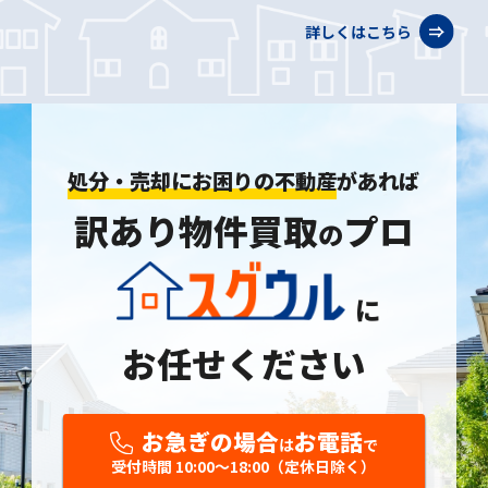
詳しくはこちら
処分・売却にお困りの不動産
があれば
訳あり物件買取
プロ
の
に
お任せください
お急ぎの場合
お電話
は
で
受付時間 10:00〜18:00（定休日除く）