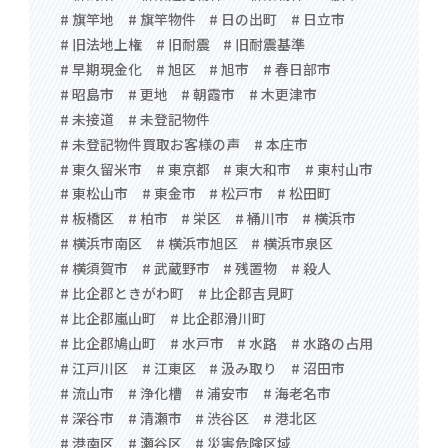
# 旗竿地
# 旗竿物件
# 日の出町
# 日立市
# 旧法地上権
# 旧耐震
# 旧耐震基準
# 早期現金化
# 旭区
# 旭市
# 春日部市
# 昭島市
# 更地
# 朝霞市
# 木更津市
# 未接道
# 未登記物件
# 未登記物件買取お客様の声
# 本庄市
# 東久留米市
# 東京都
# 東大和市
# 東村山市
# 東松山市
# 東金市
# 松戸市
# 松田町
# 板橋区
# 柏市
# 栄区
# 桶川市
# 横浜市
# 横浜市南区
# 横浜市旭区
# 横浜市泉区
# 横須賀市
# 武蔵野市
# 残置物
# 殺人
# 比企郡ときがわ町
# 比企郡吉見町
# 比企郡嵐山町
# 比企郡滑川町
# 比企郡鳩山町
# 水戸市
# 水路
# 水路の占用
# 江戸川区
# 江東区
# 汲み取り
# 沼田市
# 流山市
# 浄化槽
# 浦安市
# 海老名市
# 深谷市
# 清瀬市
# 渋谷区
# 港北区
# 港南区
# 瀬谷区
# 災害危険区域