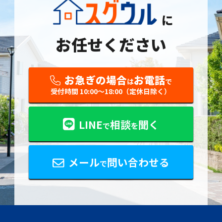
に
お任せください
お急ぎの場合
お電話
は
で
受付時間 10:00〜18:00（定休日除く）
LINE
相談
聞く
で
を
メール
問い合わせる
で