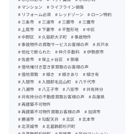
# マンション
# ライフライン損傷
# リフォーム必須
# レッドゾーン
# ローン特約
# 三条市
# 三浦市
# 三郷市
# 三鷹市
# 上尾市
# 下妻市
# 不整形地
# 中区
# 中野区
# 久慈郡大子町
# 事故物件
# 事故物件の買取サービスお客様の声
# 井戸水
# 他社で断られた
# 仲介手数料
# 伊勢原市
# 佐倉市
# 保土ヶ谷区
# 倒壊
# 借地権付き空き家買取のお客様の声
# 借地買取
# 傾き
# 傾きあり
# 傾き有
# 入間市
# 入間郡毛呂山町
# 八千代市
# 八潮市
# 八王子市
# 八街市
# 共有持分
# 共有持分の不動産買取お客様の声
# 兵庫県
# 再建築不可物件
# 再建築不可物件買取お客様の声
# 加須市
# 勝浦市
# 勾配天井
# 北区
# 北本市
# 北茨城市
# 北葛飾郡杉戸町
# 北葛飾郡松伏町
# 匝瑳市
# 区分マンション