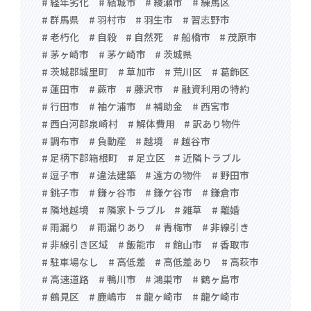
# 経年劣化
# 結城市
# 綾瀬市
# 練馬区
# 群馬県
# 羽村市
# 羽生市
# 習志野市
# 老朽化
# 自殺
# 自然死
# 船橋市
# 茂原市
# 茅ヶ崎市
# 茅ケ崎市
# 茨城県
# 茨城郡城里町
# 草加市
# 荒川区
# 葛飾区
# 蓮田市
# 蕨市
# 藤沢市
# 融資利用の特約
# 行田市
# 袖ケ浦市
# 補助金
# 西宮市
# 西白河郡泉崎村
# 解体費用
# 訳あり物件
# 調布市
# 負動産
# 越境
# 越谷市
# 足柄下郡箱根町
# 足立区
# 近隣トラブル
# 逗子市
# 違法建築
# 遠方の物件
# 野田市
# 銚子市
# 鎌ヶ谷市
# 鎌ケ谷市
# 鎌倉市
# 隣地越境
# 隣家トラブル
# 雑草
# 離婚
# 雨漏り
# 雨漏りあり
# 青梅市
# 非線引き
# 非線引き区域
# 飯能市
# 館山市
# 香取市
# 駐車場なし
# 高低差
# 高低差あり
# 高萩市
# 高速道路
# 鴨川市
# 鴻巣市
# 鶴ヶ島市
# 鶴見区
# 鹿嶋市
# 龍ヶ崎市
# 龍ケ崎市