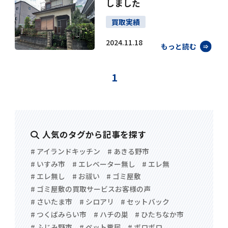
しました
買取実績
2024.11.18
もっと読む
1
人気のタグから記事を探す
# アイランドキッチン
# あきる野市
# いすみ市
# エレベーター無し
# エレ無
# エレ無し
# お祓い
# ゴミ屋敷
# ゴミ屋敷の買取サービスお客様の声
# さいたま市
# シロアリ
# セットバック
# つくばみらい市
# ハチの巣
# ひたちなか市
# ふじみ野市
# ペット糞尿
# ボロボロ