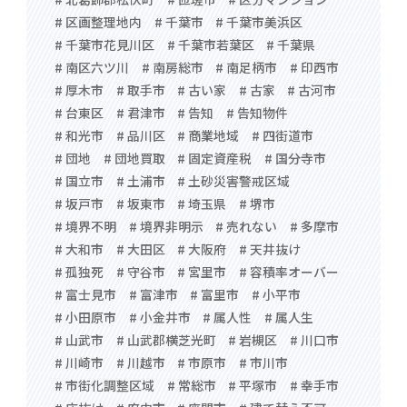
# 区画整理地内
# 千葉市
# 千葉市美浜区
# 千葉市花見川区
# 千葉市若葉区
# 千葉県
# 南区六ツ川
# 南房総市
# 南足柄市
# 印西市
# 厚木市
# 取手市
# 古い家
# 古家
# 古河市
# 台東区
# 君津市
# 告知
# 告知物件
# 和光市
# 品川区
# 商業地域
# 四街道市
# 団地
# 団地買取
# 固定資産税
# 国分寺市
# 国立市
# 土浦市
# 土砂災害警戒区域
# 坂戸市
# 坂東市
# 埼玉県
# 堺市
# 境界不明
# 境界非明示
# 売れない
# 多摩市
# 大和市
# 大田区
# 大阪府
# 天井抜け
# 孤独死
# 守谷市
# 宮里市
# 容積率オーバー
# 富士見市
# 富津市
# 富里市
# 小平市
# 小田原市
# 小金井市
# 属人性
# 属人生
# 山武市
# 山武郡横芝光町
# 岩槻区
# 川口市
# 川崎市
# 川越市
# 市原市
# 市川市
# 市街化調整区域
# 常総市
# 平塚市
# 幸手市