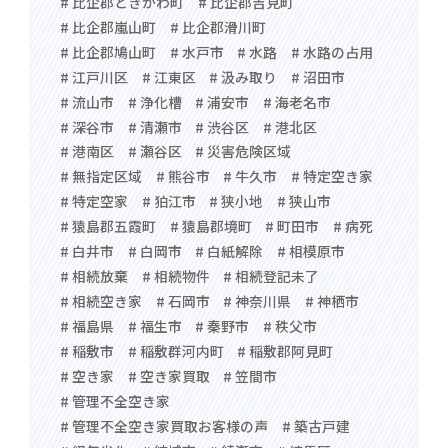
# 比企郡ときがわ町
# 比企郡吉見町
# 比企郡嵐山町
# 比企郡滑川町
# 比企郡鳩山町
# 水戸市
# 水路
# 水路の占用
# 江戸川区
# 江東区
# 汲み取り
# 沼田市
# 流山市
# 浄化槽
# 浦安市
# 海老名市
# 深谷市
# 清瀬市
# 渋谷区
# 港北区
# 港南区
# 瀬谷区
# 災害危険区域
# 無指定区域
# 熊谷市
# 牛久市
# 特定空き家
# 特定空家
# 狛江市
# 狭小地
# 狭山市
# 猿島郡五霞町
# 猿島郡境町
# 町田市
# 病死
# 白井市
# 白岡市
# 白紙解除
# 相模原市
# 相続放棄
# 相続物件
# 相続登記未了
# 相続空き家
# 石岡市
# 神奈川県
# 神栖市
# 福島県
# 福生市
# 秦野市
# 秩父市
# 稲敷市
# 稲敷群河内町
# 稲敷郡阿見町
# 空き家
# 空き家買取
# 笠間市
# 管理不全空き家
# 管理不全空き家買取お客様の声
# 築古戸建