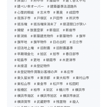
# 床抜け
# 府中市
# 座間市
# 建て替え不可
# 建ぺい率オーバー
# 建築基準法道路外
# 心理的瑕疵
# 志木市
# 悪臭
# 成田市
# 我孫子市
# 戸塚区
# 戸田市
# 所沢市
# 抵当権
# 抵当権抹消未了
# 接道間口が狭い
# 擁壁
# 放置空家
# 新宿区
# 新座市
# 新潟県
# 新築建売物件
# 新築物件
# 旗竿
# 旗竿地
# 旗竿物件
# 日の出町
# 日立市
# 旧法地上権
# 旧耐震
# 旧耐震基準
# 早期現金化
# 旭区
# 旭市
# 春日部市
# 昭島市
# 更地
# 朝霞市
# 木更津市
# 未接道
# 未登記物件
# 未登記物件買取お客様の声
# 本庄市
# 東久留米市
# 東京都
# 東大和市
# 東村山市
# 東松山市
# 東金市
# 松戸市
# 松田町
# 板橋区
# 柏市
# 栄区
# 桶川市
# 横浜市
# 横浜市南区
# 横浜市旭区
# 横浜市泉区
# 横須賀市
# 武蔵野市
# 残置物
# 殺人