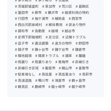
# 茨城郡城里町
# 草加市
# 荒川区
# 葛飾区
# 蓮田市
# 蕨市
# 藤沢市
# 融資利用の特約
# 行田市
# 袖ケ浦市
# 補助金
# 西宮市
# 西白河郡泉崎村
# 解体費用
# 訳あり物件
# 調布市
# 負動産
# 越境
# 越谷市
# 足柄下郡箱根町
# 足立区
# 近隣トラブル
# 逗子市
# 違法建築
# 遠方の物件
# 野田市
# 銚子市
# 鎌ヶ谷市
# 鎌ケ谷市
# 鎌倉市
# 隣地越境
# 隣家トラブル
# 雑草
# 離婚
# 雨漏り
# 雨漏りあり
# 青梅市
# 非線引き
# 非線引き区域
# 飯能市
# 館山市
# 香取市
# 駐車場なし
# 高低差
# 高低差あり
# 高萩市
# 高速道路
# 鴨川市
# 鴻巣市
# 鶴ヶ島市
# 鶴見区
# 鹿嶋市
# 龍ヶ崎市
# 龍ケ崎市