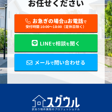
お任せください
お急ぎの場合
お電話
は
で
受付時間 10:00〜18:00（定休日除く）
LINE
相談
聞く
で
を
メール
問い合わせる
で