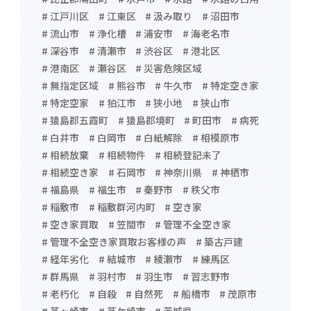
# 江戸川区
# 江東区
# 汲み取り
# 沼田市
# 流山市
# 浄化槽
# 浦安市
# 海老名市
# 深谷市
# 清瀬市
# 渋谷区
# 港北区
# 港南区
# 瀬谷区
# 災害危険区域
# 無指定区域
# 熊谷市
# 牛久市
# 特定空き家
# 特定空家
# 狛江市
# 狭小地
# 狭山市
# 猿島郡五霞町
# 猿島郡境町
# 町田市
# 病死
# 白井市
# 白岡市
# 白紙解除
# 相模原市
# 相続放棄
# 相続物件
# 相続登記未了
# 相続空き家
# 石岡市
# 神奈川県
# 神栖市
# 福島県
# 福生市
# 秦野市
# 秩父市
# 稲敷市
# 稲敷群河内町
# 空き家
# 空き家買取
# 笠間市
# 管理不全空き家
# 管理不全空き家買取お客様の声
# 築古戸建
# 経年劣化
# 結城市
# 綾瀬市
# 練馬区
# 群馬県
# 羽村市
# 羽生市
# 習志野市
# 老朽化
# 自殺
# 自然死
# 船橋市
# 茂原市
# 茅ヶ崎市
# 茅ケ崎市
# 茨城県