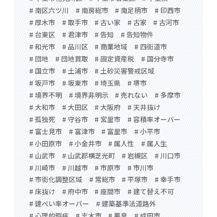
# 南区六ツ川
# 南房総市
# 南足柄市
# 印西市
# 厚木市
# 取手市
# 古い家
# 古家
# 古河市
# 台東区
# 君津市
# 告知
# 告知物件
# 和光市
# 品川区
# 商業地域
# 四街道市
# 団地
# 団地買取
# 固定資産税
# 国分寺市
# 国立市
# 土浦市
# 土砂災害警戒区域
# 坂戸市
# 坂東市
# 埼玉県
# 堺市
# 境界不明
# 境界非明示
# 売れない
# 多摩市
# 大和市
# 大田区
# 大阪府
# 天井抜け
# 孤独死
# 守谷市
# 宮里市
# 容積率オーバー
# 富士見市
# 富津市
# 富里市
# 小平市
# 小田原市
# 小金井市
# 属人性
# 属人生
# 山武市
# 山武郡横芝光町
# 岩槻区
# 川口市
# 川崎市
# 川越市
# 市原市
# 市川市
# 市街化調整区域
# 常総市
# 平塚市
# 幸手市
# 床抜け
# 府中市
# 座間市
# 建て替え不可
# 建ぺい率オーバー
# 建築基準法道路外
# 心理的瑕疵
# 志木市
# 悪臭
# 成田市