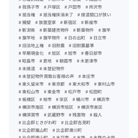
# 我孫子市
# 戸塚区
# 戸田市
# 所沢市
# 抵当権
# 抵当権抹消未了
# 接道間口が狭い
# 擁壁
# 放置空家
# 新宿区
# 新座市
# 新潟県
# 新築建売物件
# 新築物件
# 旗竿
# 旗竿地
# 旗竿物件
# 日の出町
# 日立市
# 旧法地上権
# 旧耐震
# 旧耐震基準
# 早期現金化
# 旭区
# 旭市
# 春日部市
# 昭島市
# 更地
# 朝霞市
# 木更津市
# 未接道
# 未登記物件
# 未登記物件買取お客様の声
# 本庄市
# 東久留米市
# 東京都
# 東大和市
# 東村山市
# 東松山市
# 東金市
# 松戸市
# 松田町
# 板橋区
# 柏市
# 栄区
# 桶川市
# 横浜市
# 横浜市南区
# 横浜市旭区
# 横浜市泉区
# 横須賀市
# 武蔵野市
# 残置物
# 殺人
# 比企郡ときがわ町
# 比企郡吉見町
# 比企郡嵐山町
# 比企郡滑川町
# 比企郡鳩山町
# 水戸市
# 水路
# 水路の占用