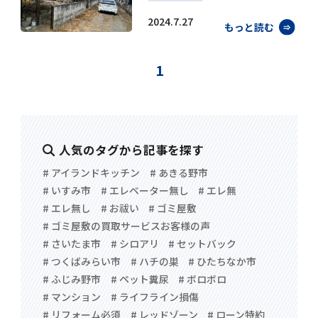
2024.7.27
もっと読む
1
人気のタグから記事を探す
# アイランドキッチン
# あきる野市
# いすみ市
# エレベーター無し
# エレ無
# エレ無し
# お祓い
# ゴミ屋敷
# ゴミ屋敷の買取サービスお客様の声
# さいたま市
# シロアリ
# セットバック
# つくばみらい市
# ハチの巣
# ひたちなか市
# ふじみ野市
# ペット糞尿
# ボロボロ
# マンション
# ライフライン損傷
# リフォーム必須
# レッドゾーン
# ローン特約