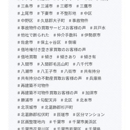
# 三条市
# 三浦市
# 三郷市
# 三鷹市
# 上尾市
# 下妻市
# 不整形地
# 中区
# 中野区
# 久慈郡大子町
# 事故物件
# 事故物件の買取サービスお客様の声
# 井戸水
# 他社で断られた
# 仲介手数料
# 伊勢原市
# 佐倉市
# 保土ヶ谷区
# 倒壊
# 借地権付き空き家買取のお客様の声
# 借地買取
# 傾き
# 傾きあり
# 傾き有
# 入間市
# 入間郡毛呂山町
# 八千代市
# 八潮市
# 八王子市
# 八街市
# 共有持分
# 共有持分の不動産買取お客様の声
# 兵庫県
# 再建築不可物件
# 再建築不可物件買取お客様の声
# 加須市
# 勝浦市
# 勾配天井
# 北区
# 北本市
# 北茨城市
# 北葛飾郡杉戸町
# 北葛飾郡松伏町
# 匝瑳市
# 区分マンション
# 区画整理地内
# 千葉市
# 千葉市美浜区
# 千葉市花見川区
# 千葉市若葉区
# 千葉県