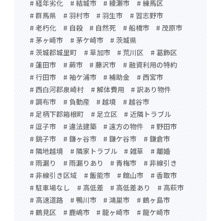
# 経年劣化
# 結城市
# 綾瀬市
# 練馬区
# 群馬県
# 羽村市
# 羽生市
# 習志野市
# 老朽化
# 自殺
# 自然死
# 船橋市
# 茂原市
# 茅ヶ崎市
# 茅ケ崎市
# 茨城県
# 茨城郡城里町
# 草加市
# 荒川区
# 葛飾区
# 蓮田市
# 蕨市
# 藤沢市
# 融資利用の特約
# 行田市
# 袖ケ浦市
# 補助金
# 西宮市
# 西白河郡泉崎村
# 解体費用
# 訳あり物件
# 調布市
# 負動産
# 越境
# 越谷市
# 足柄下郡箱根町
# 足立区
# 近隣トラブル
# 逗子市
# 違法建築
# 遠方の物件
# 野田市
# 銚子市
# 鎌ヶ谷市
# 鎌ケ谷市
# 鎌倉市
# 隣地越境
# 隣家トラブル
# 雑草
# 離婚
# 雨漏り
# 雨漏りあり
# 青梅市
# 非線引き
# 非線引き区域
# 飯能市
# 館山市
# 香取市
# 駐車場なし
# 高低差
# 高低差あり
# 高萩市
# 高速道路
# 鴨川市
# 鴻巣市
# 鶴ヶ島市
# 鶴見区
# 鹿嶋市
# 龍ヶ崎市
# 龍ケ崎市