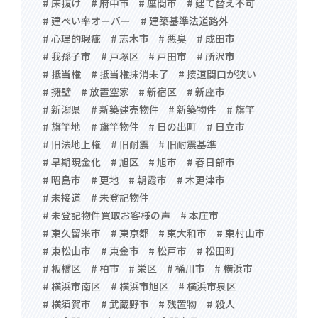
# 床抜け
# 府中市
# 座間市
# 建て替え不可
# 建ぺい率オーバー
# 建築基準法道路外
# 心理的瑕疵
# 志木市
# 悪臭
# 成田市
# 我孫子市
# 戸塚区
# 戸田市
# 所沢市
# 抵当権
# 抵当権抹消未了
# 接道間口が狭い
# 擁壁
# 放置空家
# 新宿区
# 新座市
# 新潟県
# 新築建売物件
# 新築物件
# 旗竿
# 旗竿地
# 旗竿物件
# 日の出町
# 日立市
# 旧法地上権
# 旧耐震
# 旧耐震基準
# 早期現金化
# 旭区
# 旭市
# 春日部市
# 昭島市
# 更地
# 朝霞市
# 木更津市
# 未接道
# 未登記物件
# 未登記物件買取お客様の声
# 本庄市
# 東久留米市
# 東京都
# 東大和市
# 東村山市
# 東松山市
# 東金市
# 松戸市
# 松田町
# 板橋区
# 柏市
# 栄区
# 桶川市
# 横浜市
# 横浜市南区
# 横浜市旭区
# 横浜市泉区
# 横須賀市
# 武蔵野市
# 残置物
# 殺人