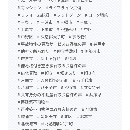
# ふじみ野市
# ペット糞尿
# ボロボロ
# マンション
# ライフライン損傷
# リフォーム必須
# レッドゾーン
# ローン特約
# 三条市
# 三浦市
# 三郷市
# 三鷹市
# 上尾市
# 下妻市
# 不整形地
# 中区
# 中野区
# 久慈郡大子町
# 事故物件
# 事故物件の買取サービスお客様の声
# 井戸水
# 他社で断られた
# 仲介手数料
# 伊勢原市
# 佐倉市
# 保土ヶ谷区
# 倒壊
# 借地権付き空き家買取のお客様の声
# 借地買取
# 傾き
# 傾きあり
# 傾き有
# 入間市
# 入間郡毛呂山町
# 八千代市
# 八潮市
# 八王子市
# 八街市
# 共有持分
# 共有持分の不動産買取お客様の声
# 兵庫県
# 再建築不可物件
# 再建築不可物件買取お客様の声
# 加須市
# 勝浦市
# 勾配天井
# 北区
# 北本市
# 北茨城市
# 北葛飾郡杉戸町