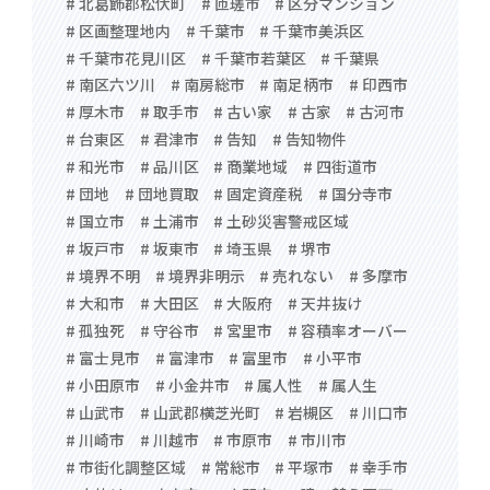
# 北葛飾郡松伏町
# 匝瑳市
# 区分マンション
# 区画整理地内
# 千葉市
# 千葉市美浜区
# 千葉市花見川区
# 千葉市若葉区
# 千葉県
# 南区六ツ川
# 南房総市
# 南足柄市
# 印西市
# 厚木市
# 取手市
# 古い家
# 古家
# 古河市
# 台東区
# 君津市
# 告知
# 告知物件
# 和光市
# 品川区
# 商業地域
# 四街道市
# 団地
# 団地買取
# 固定資産税
# 国分寺市
# 国立市
# 土浦市
# 土砂災害警戒区域
# 坂戸市
# 坂東市
# 埼玉県
# 堺市
# 境界不明
# 境界非明示
# 売れない
# 多摩市
# 大和市
# 大田区
# 大阪府
# 天井抜け
# 孤独死
# 守谷市
# 宮里市
# 容積率オーバー
# 富士見市
# 富津市
# 富里市
# 小平市
# 小田原市
# 小金井市
# 属人性
# 属人生
# 山武市
# 山武郡横芝光町
# 岩槻区
# 川口市
# 川崎市
# 川越市
# 市原市
# 市川市
# 市街化調整区域
# 常総市
# 平塚市
# 幸手市