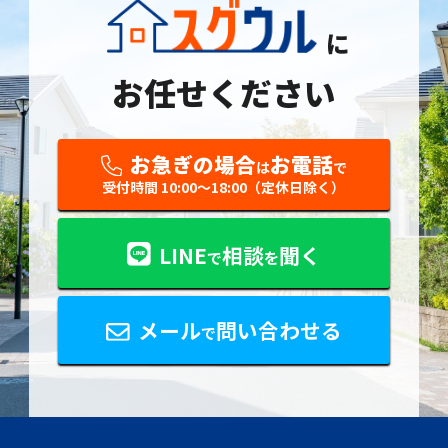
に
お任せください
お急ぎの場合
お電話
は
で
受付時間 10:00〜18:00（定休日除く）
LINE
相談
聞く
で
を
メール
問い合わせる
で