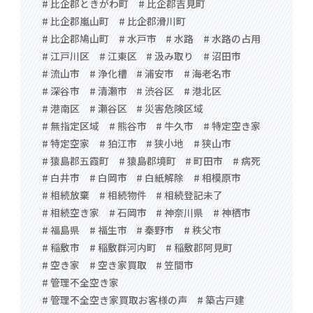
# 比企郡ときがわ町
# 比企郡吉見町
# 比企郡嵐山町
# 比企郡滑川町
# 比企郡鳩山町
# 水戸市
# 水路
# 水路の占用
# 江戸川区
# 江東区
# 汲み取り
# 沼田市
# 流山市
# 浄化槽
# 浦安市
# 海老名市
# 深谷市
# 清瀬市
# 渋谷区
# 港北区
# 港南区
# 瀬谷区
# 災害危険区域
# 無指定区域
# 熊谷市
# 牛久市
# 特定空き家
# 特定空家
# 狛江市
# 狭小地
# 狭山市
# 猿島郡五霞町
# 猿島郡境町
# 町田市
# 病死
# 白井市
# 白岡市
# 白紙解除
# 相模原市
# 相続放棄
# 相続物件
# 相続登記未了
# 相続空き家
# 石岡市
# 神奈川県
# 神栖市
# 福島県
# 福生市
# 秦野市
# 秩父市
# 稲敷市
# 稲敷群河内町
# 稲敷郡阿見町
# 空き家
# 空き家買取
# 笠間市
# 管理不全空き家
# 管理不全空き家買取お客様の声
# 築古戸建