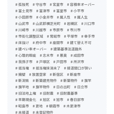
# 孤独死
# 守谷市
# 宮里市
# 容積率オーバー
# 富士見市
# 富津市
# 富里市
# 小平市
# 小田原市
# 小金井市
# 属人性
# 属人生
# 山武市
# 山武郡横芝光町
# 岩槻区
# 川口市
# 川崎市
# 川越市
# 市原市
# 市川市
# 市街化調整区域
# 常総市
# 平塚市
# 幸手市
# 床抜け
# 府中市
# 座間市
# 建て替え不可
# 建ぺい率オーバー
# 建築基準法道路外
# 心理的瑕疵
# 志木市
# 悪臭
# 成田市
# 我孫子市
# 戸塚区
# 戸田市
# 所沢市
# 抵当権
# 抵当権抹消未了
# 接道間口が狭い
# 擁壁
# 放置空家
# 新宿区
# 新座市
# 新潟県
# 新築建売物件
# 新築物件
# 旗竿
# 旗竿地
# 旗竿物件
# 日の出町
# 日立市
# 旧法地上権
# 旧耐震
# 旧耐震基準
# 早期現金化
# 旭区
# 旭市
# 春日部市
# 昭島市
# 更地
# 朝霞市
# 木更津市
# 未接道
# 未登記物件