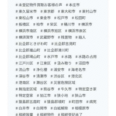
# 未登記物件買取お客様の声
# 本庄市
# 東久留米市
# 東京都
# 東大和市
# 東村山市
# 東松山市
# 東金市
# 松戸市
# 松田町
# 板橋区
# 柏市
# 栄区
# 桶川市
# 横浜市
# 横浜市南区
# 横浜市旭区
# 横浜市泉区
# 横須賀市
# 武蔵野市
# 残置物
# 殺人
# 比企郡ときがわ町
# 比企郡吉見町
# 比企郡嵐山町
# 比企郡滑川町
# 比企郡鳩山町
# 水戸市
# 水路
# 水路の占用
# 江戸川区
# 江東区
# 汲み取り
# 沼田市
# 流山市
# 浄化槽
# 浦安市
# 海老名市
# 深谷市
# 清瀬市
# 渋谷区
# 港北区
# 港南区
# 瀬谷区
# 災害危険区域
# 無指定区域
# 熊谷市
# 牛久市
# 特定空き家
# 特定空家
# 狛江市
# 狭小地
# 狭山市
# 猿島郡五霞町
# 猿島郡境町
# 町田市
# 病死
# 白井市
# 白岡市
# 白紙解除
# 相模原市
# 相続放棄
# 相続物件
# 相続登記未了