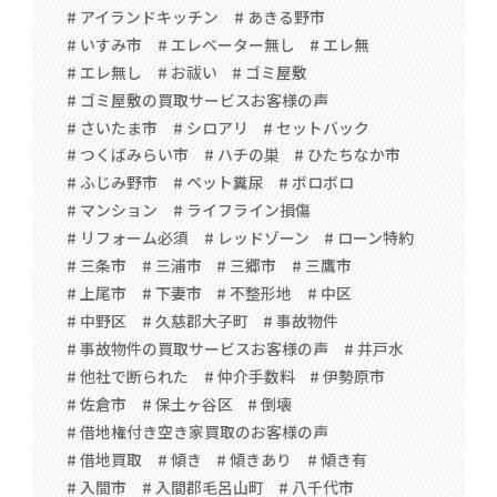
# アイランドキッチン
# あきる野市
# いすみ市
# エレベーター無し
# エレ無
# エレ無し
# お祓い
# ゴミ屋敷
# ゴミ屋敷の買取サービスお客様の声
# さいたま市
# シロアリ
# セットバック
# つくばみらい市
# ハチの巣
# ひたちなか市
# ふじみ野市
# ペット糞尿
# ボロボロ
# マンション
# ライフライン損傷
# リフォーム必須
# レッドゾーン
# ローン特約
# 三条市
# 三浦市
# 三郷市
# 三鷹市
# 上尾市
# 下妻市
# 不整形地
# 中区
# 中野区
# 久慈郡大子町
# 事故物件
# 事故物件の買取サービスお客様の声
# 井戸水
# 他社で断られた
# 仲介手数料
# 伊勢原市
# 佐倉市
# 保土ヶ谷区
# 倒壊
# 借地権付き空き家買取のお客様の声
# 借地買取
# 傾き
# 傾きあり
# 傾き有
# 入間市
# 入間郡毛呂山町
# 八千代市