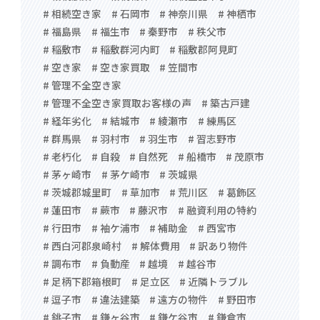
# 相続空き家
# 石岡市
# 神奈川県
# 神栖市
# 福島県
# 福生市
# 秦野市
# 秩父市
# 稲敷市
# 稲敷群河内町
# 稲敷郡阿見町
# 空き家
# 空き家買取
# 笠間市
# 管理不全空き家
# 管理不全空き家買取お客様の声
# 築古戸建
# 経年劣化
# 結城市
# 綾瀬市
# 練馬区
# 群馬県
# 羽村市
# 羽生市
# 習志野市
# 老朽化
# 自殺
# 自然死
# 船橋市
# 茂原市
# 茅ヶ崎市
# 茅ケ崎市
# 茨城県
# 茨城郡城里町
# 草加市
# 荒川区
# 葛飾区
# 蓮田市
# 蕨市
# 藤沢市
# 融資利用の特約
# 行田市
# 袖ケ浦市
# 補助金
# 西宮市
# 西白河郡泉崎村
# 解体費用
# 訳あり物件
# 調布市
# 負動産
# 越境
# 越谷市
# 足柄下郡箱根町
# 足立区
# 近隣トラブル
# 逗子市
# 違法建築
# 遠方の物件
# 野田市
# 銚子市
# 鎌ヶ谷市
# 鎌ケ谷市
# 鎌倉市