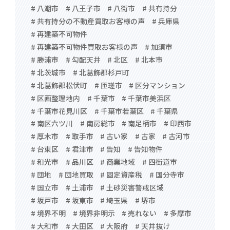
# 八潮市
# 八王子市
# 八街市
# 共有持分
# 共有持分の不動産買取お客様の声
# 兵庫県
# 再建築不可物件
# 再建築不可物件買取お客様の声
# 加須市
# 勝浦市
# 勾配天井
# 北区
# 北本市
# 北茨城市
# 北葛飾郡杉戸町
# 北葛飾郡松伏町
# 匝瑳市
# 区分マンション
# 区画整理地内
# 千葉市
# 千葉市美浜区
# 千葉市花見川区
# 千葉市若葉区
# 千葉県
# 南区六ツ川
# 南房総市
# 南足柄市
# 印西市
# 厚木市
# 取手市
# 古い家
# 古家
# 古河市
# 台東区
# 君津市
# 告知
# 告知物件
# 和光市
# 品川区
# 商業地域
# 四街道市
# 団地
# 団地買取
# 固定資産税
# 国分寺市
# 国立市
# 土浦市
# 土砂災害警戒区域
# 坂戸市
# 坂東市
# 埼玉県
# 堺市
# 境界不明
# 境界非明示
# 売れない
# 多摩市
# 大和市
# 大田区
# 大阪府
# 天井抜け