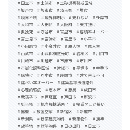
# 国立市
# 土浦市
# 土砂災害警戒区域
# 坂戸市
# 坂東市
# 埼玉県
# 堺市
# 境界不明
# 境界非明示
# 売れない
# 多摩市
# 大和市
# 大田区
# 大阪府
# 天井抜け
# 孤独死
# 守谷市
# 宮里市
# 容積率オーバー
# 富士見市
# 富津市
# 富里市
# 小平市
# 小田原市
# 小金井市
# 属人性
# 属人生
# 山武市
# 山武郡横芝光町
# 岩槻区
# 川口市
# 川崎市
# 川越市
# 市原市
# 市川市
# 市街化調整区域
# 常総市
# 平塚市
# 幸手市
# 床抜け
# 府中市
# 座間市
# 建て替え不可
# 建ぺい率オーバー
# 建築基準法道路外
# 心理的瑕疵
# 志木市
# 悪臭
# 成田市
# 我孫子市
# 戸塚区
# 戸田市
# 所沢市
# 抵当権
# 抵当権抹消未了
# 接道間口が狭い
# 擁壁
# 放置空家
# 新宿区
# 新座市
# 新潟県
# 新築建売物件
# 新築物件
# 旗竿
# 旗竿地
# 旗竿物件
# 日の出町
# 日立市