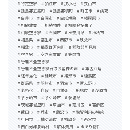
# 特定空家
# 狛江市
# 狭小地
# 狭山市
# 猿島郡五霞町
# 猿島郡境町
# 町田市
# 病死
# 白井市
# 白岡市
# 白紙解除
# 相模原市
# 相続放棄
# 相続物件
# 相続登記未了
# 相続空き家
# 石岡市
# 神奈川県
# 神栖市
# 福島県
# 福生市
# 秦野市
# 秩父市
# 稲敷市
# 稲敷群河内町
# 稲敷郡阿見町
# 空き家
# 空き家買取
# 笠間市
# 管理不全空き家
# 管理不全空き家買取お客様の声
# 築古戸建
# 経年劣化
# 結城市
# 綾瀬市
# 練馬区
# 群馬県
# 羽村市
# 羽生市
# 習志野市
# 老朽化
# 自殺
# 自然死
# 船橋市
# 茂原市
# 茅ヶ崎市
# 茅ケ崎市
# 茨城県
# 茨城郡城里町
# 草加市
# 荒川区
# 葛飾区
# 蓮田市
# 蕨市
# 藤沢市
# 融資利用の特約
# 行田市
# 袖ケ浦市
# 補助金
# 西宮市
# 西白河郡泉崎村
# 解体費用
# 訳あり物件