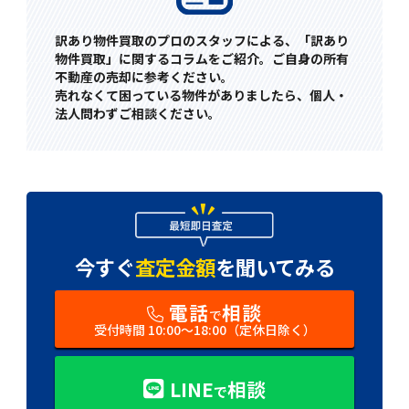
訳あり物件買取のプロのスタッフによる、「訳あり
物件買取」に関するコラムをご紹介。ご自身の所有
不動産の売却に参考ください。
売れなくて困っている物件がありましたら、個人・
法人問わずご相談ください。
今すぐ
査定金額
を
聞いてみる
電話
相談
で
受付時間 10:00〜18:00（定休日除く）
LINE
相談
で