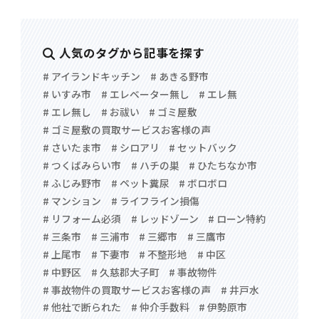
人気のタグから記事を探す
# アイランドキッチン
# あきる野市
# いすみ市
# エレベーター無し
# エレ無
# エレ無し
# お祓い
# ゴミ屋敷
# ゴミ屋敷の買取サービスお客様の声
# さいたま市
# シロアリ
# セットバック
# つくばみらい市
# ハチの巣
# ひたちなか市
# ふじみ野市
# ペット糞尿
# ボロボロ
# マンション
# ライフライン損傷
# リフォーム必須
# レッドゾーン
# ローン特約
# 三条市
# 三浦市
# 三郷市
# 三鷹市
# 上尾市
# 下妻市
# 不整形地
# 中区
# 中野区
# 久慈郡大子町
# 事故物件
# 事故物件の買取サービスお客様の声
# 井戸水
# 他社で断られた
# 仲介手数料
# 伊勢原市