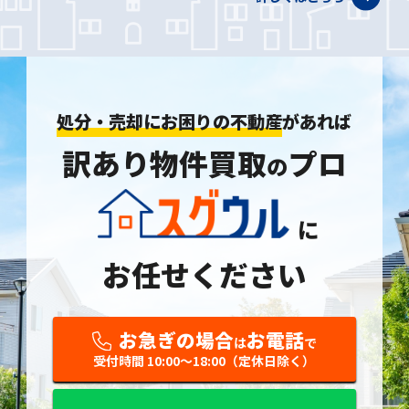
処分・売却にお困りの不動産
があれば
訳あり物件買取
プロ
の
に
お任せください
お急ぎの場合
お電話
は
で
受付時間 10:00〜18:00（定休日除く）