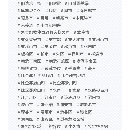
# 旧法地上権
# 旧耐震
# 旧耐震基準
# 早期現金化
# 旭区
# 旭市
# 春日部市
# 昭島市
# 更地
# 朝霞市
# 木更津市
# 未接道
# 未登記物件
# 未登記物件買取お客様の声
# 本庄市
# 東久留米市
# 東京都
# 東大和市
# 東村山市
# 東松山市
# 東金市
# 松戸市
# 松田町
# 板橋区
# 柏市
# 栄区
# 桶川市
# 横浜市
# 横浜市南区
# 横浜市旭区
# 横浜市泉区
# 横須賀市
# 武蔵野市
# 残置物
# 殺人
# 比企郡ときがわ町
# 比企郡吉見町
# 比企郡嵐山町
# 比企郡滑川町
# 比企郡鳩山町
# 水戸市
# 水路
# 水路の占用
# 江戸川区
# 江東区
# 汲み取り
# 沼田市
# 流山市
# 浄化槽
# 浦安市
# 海老名市
# 深谷市
# 清瀬市
# 渋谷区
# 港北区
# 港南区
# 瀬谷区
# 災害危険区域
# 無指定区域
# 熊谷市
# 牛久市
# 特定空き家