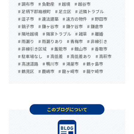
# 調布市
# 負動産
# 越境
# 越谷市
# 足柄下郡箱根町
# 足立区
# 近隣トラブル
# 逗子市
# 違法建築
# 遠方の物件
# 野田市
# 銚子市
# 鎌ヶ谷市
# 鎌ケ谷市
# 鎌倉市
# 隣地越境
# 隣家トラブル
# 雑草
# 離婚
# 雨漏り
# 雨漏りあり
# 青梅市
# 非線引き
# 非線引き区域
# 飯能市
# 館山市
# 香取市
# 駐車場なし
# 高低差
# 高低差あり
# 高萩市
# 高速道路
# 鴨川市
# 鴻巣市
# 鶴ヶ島市
# 鶴見区
# 鹿嶋市
# 龍ヶ崎市
# 龍ケ崎市
このブログについて