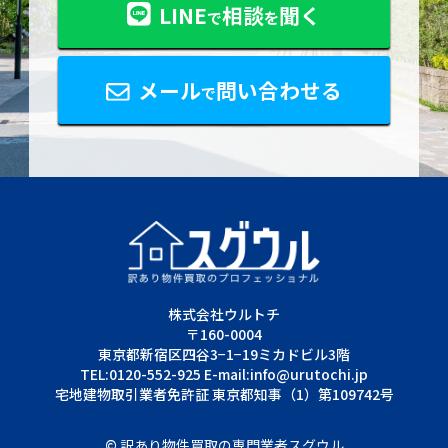
LINE
相談
聞く
で
を
メール
問い合わせる
で
株式会社ウルトチ
〒160-0004
東京都新宿区四谷3−1−19ミカドビル3階
TEL:0120-552-925 E-mail:info@urutochi.jp
宅地建物取引業者免許証 東京都知事（1）第109742号
©
訳あり物件買取の専門業者スグウル