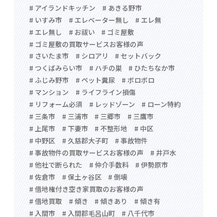
# アイランドキッチン
# あきる野市
# いすみ市
# エレベーター無し
# エレ無
# エレ無し
# お祓い
# ゴミ屋敷
# ゴミ屋敷の買取サービスお客様の声
# さいたま市
# シロアリ
# セットバック
# つくばみらい市
# ハチの巣
# ひたちなか市
# ふじみ野市
# ペット糞尿
# ボロボロ
# マンション
# ライフライン損傷
# リフォーム必須
# レッドゾーン
# ローン特約
# 三条市
# 三浦市
# 三郷市
# 三鷹市
# 上尾市
# 下妻市
# 不整形地
# 中区
# 中野区
# 久慈郡大子町
# 事故物件
# 事故物件の買取サービスお客様の声
# 井戸水
# 他社で断られた
# 仲介手数料
# 伊勢原市
# 佐倉市
# 保土ヶ谷区
# 倒壊
# 借地権付き空き家買取のお客様の声
# 借地買取
# 傾き
# 傾きあり
# 傾き有
# 入間市
# 入間郡毛呂山町
# 八千代市