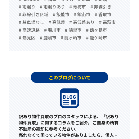
# 雨漏り
# 雨漏りあり
# 青梅市
# 非線引き
# 非線引き区域
# 飯能市
# 館山市
# 香取市
# 駐車場なし
# 高低差
# 高低差あり
# 高萩市
# 高速道路
# 鴨川市
# 鴻巣市
# 鶴ヶ島市
# 鶴見区
# 鹿嶋市
# 龍ヶ崎市
# 龍ケ崎市
このブログについて
訳あり物件買取のプロのスタッフによる、「訳あり
物件買取」に関するコラムをご紹介。ご自身の所有
不動産の売却に参考ください。
売れなくて困っている物件がありましたら、個人・