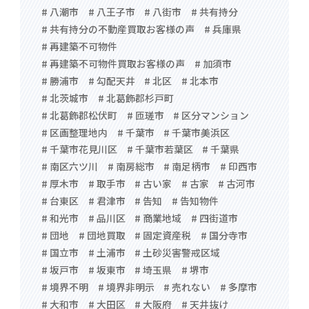
# 八潮市
# 八王子市
# 八街市
# 共有持分
# 共有持分の不動産買取お客様の声
# 兵庫県
# 再建築不可物件
# 再建築不可物件買取お客様の声
# 加須市
# 勝浦市
# 勾配天井
# 北区
# 北本市
# 北茨城市
# 北葛飾郡杉戸町
# 北葛飾郡松伏町
# 匝瑳市
# 区分マンション
# 区画整理地内
# 千葉市
# 千葉市美浜区
# 千葉市花見川区
# 千葉市若葉区
# 千葉県
# 南区六ツ川
# 南房総市
# 南足柄市
# 印西市
# 厚木市
# 取手市
# 古い家
# 古家
# 古河市
# 台東区
# 君津市
# 告知
# 告知物件
# 和光市
# 品川区
# 商業地域
# 四街道市
# 団地
# 団地買取
# 固定資産税
# 国分寺市
# 国立市
# 土浦市
# 土砂災害警戒区域
# 坂戸市
# 坂東市
# 埼玉県
# 堺市
# 境界不明
# 境界非明示
# 売れない
# 多摩市
# 大和市
# 大田区
# 大阪府
# 天井抜け