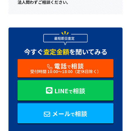
法人問わずご相談ください。
今すぐ
査定金額
を
聞いてみる
電話
相談
で
受付時間 10:00〜18:00（定休日除く）
LINE
相談
で
メール
相談
で