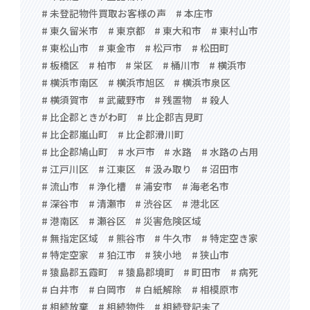
# 未登記物件買取お客様の声
# 本庄市
# 東久留米市
# 東京都
# 東大和市
# 東村山市
# 東松山市
# 東金市
# 松戸市
# 松田町
# 板橋区
# 柏市
# 栄区
# 桶川市
# 横浜市
# 横浜市南区
# 横浜市旭区
# 横浜市泉区
# 横須賀市
# 武蔵野市
# 残置物
# 殺人
# 比企郡ときがわ町
# 比企郡吉見町
# 比企郡嵐山町
# 比企郡滑川町
# 比企郡鳩山町
# 水戸市
# 水路
# 水路の占用
# 江戸川区
# 江東区
# 汲み取り
# 沼田市
# 流山市
# 浄化槽
# 浦安市
# 海老名市
# 深谷市
# 清瀬市
# 渋谷区
# 港北区
# 港南区
# 瀬谷区
# 災害危険区域
# 無指定区域
# 熊谷市
# 牛久市
# 特定空き家
# 特定空家
# 狛江市
# 狭小地
# 狭山市
# 猿島郡五霞町
# 猿島郡境町
# 町田市
# 病死
# 白井市
# 白岡市
# 白紙解除
# 相模原市
# 相続放棄
# 相続物件
# 相続登記未了