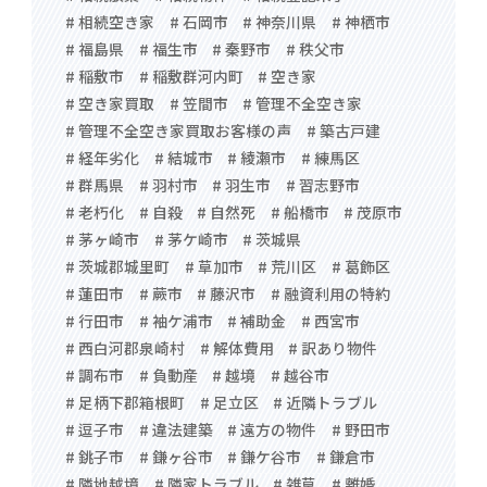
# 相続空き家
# 石岡市
# 神奈川県
# 神栖市
# 福島県
# 福生市
# 秦野市
# 秩父市
# 稲敷市
# 稲敷群河内町
# 空き家
# 空き家買取
# 笠間市
# 管理不全空き家
# 管理不全空き家買取お客様の声
# 築古戸建
# 経年劣化
# 結城市
# 綾瀬市
# 練馬区
# 群馬県
# 羽村市
# 羽生市
# 習志野市
# 老朽化
# 自殺
# 自然死
# 船橋市
# 茂原市
# 茅ヶ崎市
# 茅ケ崎市
# 茨城県
# 茨城郡城里町
# 草加市
# 荒川区
# 葛飾区
# 蓮田市
# 蕨市
# 藤沢市
# 融資利用の特約
# 行田市
# 袖ケ浦市
# 補助金
# 西宮市
# 西白河郡泉崎村
# 解体費用
# 訳あり物件
# 調布市
# 負動産
# 越境
# 越谷市
# 足柄下郡箱根町
# 足立区
# 近隣トラブル
# 逗子市
# 違法建築
# 遠方の物件
# 野田市
# 銚子市
# 鎌ヶ谷市
# 鎌ケ谷市
# 鎌倉市
# 隣地越境
# 隣家トラブル
# 雑草
# 離婚