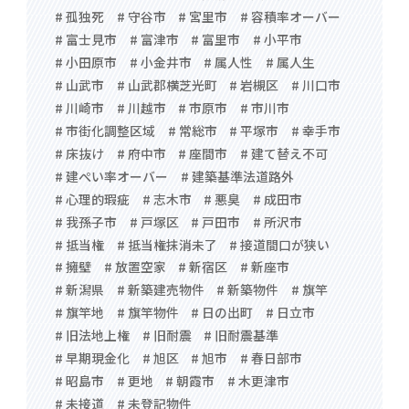
# 孤独死
# 守谷市
# 宮里市
# 容積率オーバー
# 富士見市
# 富津市
# 富里市
# 小平市
# 小田原市
# 小金井市
# 属人性
# 属人生
# 山武市
# 山武郡横芝光町
# 岩槻区
# 川口市
# 川崎市
# 川越市
# 市原市
# 市川市
# 市街化調整区域
# 常総市
# 平塚市
# 幸手市
# 床抜け
# 府中市
# 座間市
# 建て替え不可
# 建ぺい率オーバー
# 建築基準法道路外
# 心理的瑕疵
# 志木市
# 悪臭
# 成田市
# 我孫子市
# 戸塚区
# 戸田市
# 所沢市
# 抵当権
# 抵当権抹消未了
# 接道間口が狭い
# 擁壁
# 放置空家
# 新宿区
# 新座市
# 新潟県
# 新築建売物件
# 新築物件
# 旗竿
# 旗竿地
# 旗竿物件
# 日の出町
# 日立市
# 旧法地上権
# 旧耐震
# 旧耐震基準
# 早期現金化
# 旭区
# 旭市
# 春日部市
# 昭島市
# 更地
# 朝霞市
# 木更津市
# 未接道
# 未登記物件