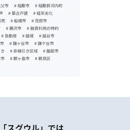
秩父市
# 稲敷市
# 稲敷群河内町
声
# 築古戸建
# 経年劣化
然死
# 船橋市
# 茂原市
市
# 藤沢市
# 融資利用の特約
# 負動産
# 越境
# 越谷市
子市
# 鎌ヶ谷市
# 鎌ケ谷市
引き
# 非線引き区域
# 飯能市
巣市
# 鶴ヶ島市
# 鶴見区
「スグウル」では