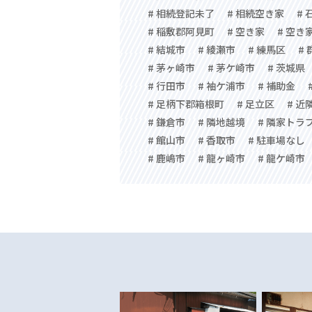
# 相続登記未了
# 相続空き家
# 
# 稲敷郡阿見町
# 空き家
# 空き
# 結城市
# 綾瀬市
# 練馬区
#
# 茅ヶ崎市
# 茅ケ崎市
# 茨城県
# 行田市
# 袖ケ浦市
# 補助金
# 足柄下郡箱根町
# 足立区
# 近
# 鎌倉市
# 隣地越境
# 隣家トラ
# 館山市
# 香取市
# 駐車場なし
# 鹿嶋市
# 龍ヶ崎市
# 龍ケ崎市