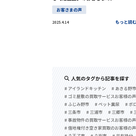
お客さまの声
もっと読
2025.4.14
人気のタグから記事を探す
# アイランドキッチン
# あきる野
# ゴミ屋敷の買取サービスお客様の声
# ふじみ野市
# ペット糞尿
# ボ
# 三条市
# 三浦市
# 三郷市
#
# 事故物件の買取サービスお客様の声
# 借地権付き空き家買取のお客様の声
# 八王子市
# 八街市
# 共有持分