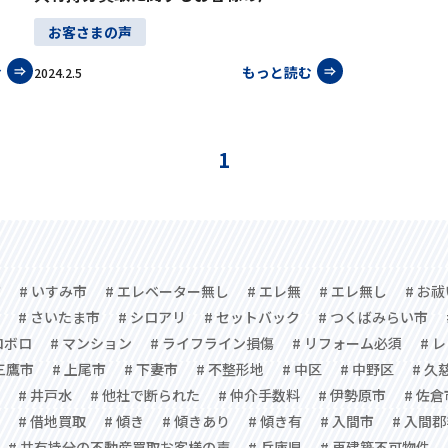
お客さまの声
む
もっと読む
2024.2.5
1
市
# いすみ市
# エレベーター無し
# エレ無
# エレ無し
# お
# さいたま市
# シロアリ
# セットバック
# つくばみらい市
ロボロ
# マンション
# ライフライン損傷
# リフォーム必須
# 
 三鷹市
# 上尾市
# 下妻市
# 不整形地
# 中区
# 中野区
# 久
# 井戸水
# 他社で断られた
# 仲介手数料
# 伊勢原市
# 佐倉
# 借地買取
# 傾き
# 傾きあり
# 傾き有
# 入間市
# 入間
# 共有持分の不動産買取お客様の声
# 兵庫県
# 再建築不可物件