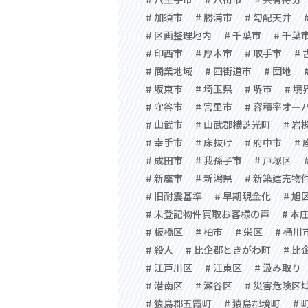
# 加須市
# 勝浦市
# 勾配天井
# 区画整理地内
# 千葉市
# 千葉
# 印西市
# 厚木市
# 取手市
#
# 商業地域
# 四街道市
# 団地
# 坂東市
# 埼玉県
# 堺市
# 境
# 守谷市
# 宮里市
# 容積率オー
# 山武市
# 山武郡横芝光町
# 岩
# 幸手市
# 床抜け
# 府中市
#
# 成田市
# 我孫子市
# 戸塚区
# 新座市
# 新潟県
# 新築建売物
# 旧耐震基準
# 早期現金化
# 旭
# 未登記物件買取お客様の声
# 本
# 板橋区
# 柏市
# 栄区
# 桶川
# 殺人
# 比企郡ときがわ町
# 比
# 江戸川区
# 江東区
# 汲み取り
# 港南区
# 瀬谷区
# 災害危険区
# 猿島郡五霞町
# 猿島郡境町
# 