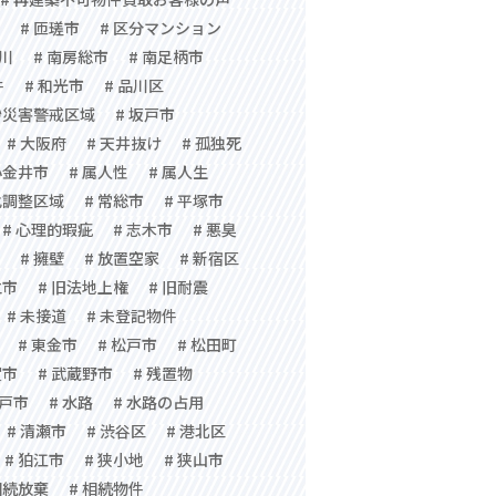
# 匝瑳市
# 区分マンション
ツ川
# 南房総市
# 南足柄市
件
# 和光市
# 品川区
砂災害警戒区域
# 坂戸市
# 大阪府
# 天井抜け
# 孤独死
小金井市
# 属人性
# 属人生
化調整区域
# 常総市
# 平塚市
# 心理的瑕疵
# 志木市
# 悪臭
# 擁壁
# 放置空家
# 新宿区
立市
# 旧法地上権
# 旧耐震
# 未接道
# 未登記物件
# 東金市
# 松戸市
# 松田町
賀市
# 武蔵野市
# 残置物
水戸市
# 水路
# 水路の占用
# 清瀬市
# 渋谷区
# 港北区
# 狛江市
# 狭小地
# 狭山市
相続放棄
# 相続物件