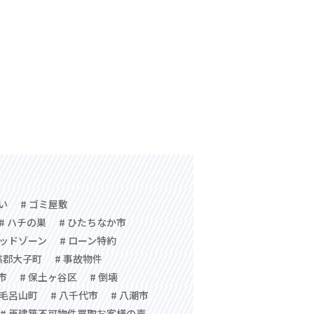
祓い
# ゴミ屋敷
# ハチの巣
# ひたちなか市
レッドゾーン
# ローン特約
慈郡大子町
# 事故物件
市
# 保土ヶ谷区
# 倒壊
郡毛呂山町
# 八千代市
# 八潮市
# 再建築不可物件買取お客様の声