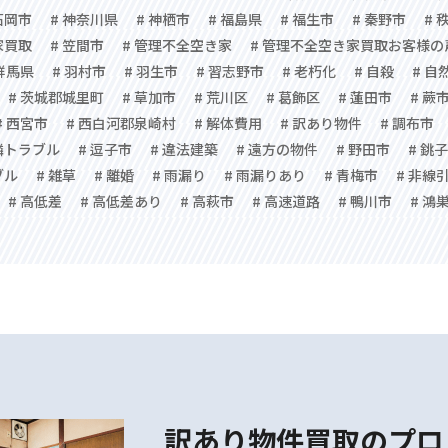
石岡市
# 神奈川県
# 神栖市
# 福島県
# 福生市
# 秦野市
# 
家買取
# 笠間市
# 管理不全空き家
# 管理不全空き家買取お客様の
 群馬県
# 羽村市
# 羽生市
# 習志野市
# 老朽化
# 自殺
# 自
# 茨城郡城里町
# 草加市
# 荒川区
# 葛飾区
# 蓮田市
# 蕨
# 西宮市
# 西白河郡泉崎村
# 解体費用
# 訳あり物件
# 調布市
隣トラブル
# 逗子市
# 違法建築
# 遠方の物件
# 野田市
# 銚
ブル
# 雑草
# 離婚
# 雨漏り
# 雨漏りあり
# 青梅市
# 非線
# 高低差
# 高低差あり
# 高萩市
# 高速道路
# 鴨川市
# 鴻
訳あり物件買取のプロ