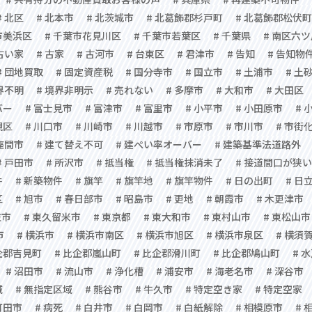
# 北区
# 北本市
# 北茨城市
# 北葛飾郡杉戸町
# 北葛飾郡松伏町
市美浜区
# 千葉市花見川区
# 千葉市若葉区
# 千葉県
# 南区六
 古い家
# 古家
# 古河市
# 台東区
# 君津市
# 告知
# 告知物
# 団地買取
# 固定資産税
# 国分寺市
# 国立市
# 土浦市
# 土
界不明
# 境界非明示
# 売れない
# 多摩市
# 大和市
# 大田区
バー
# 富士見市
# 富津市
# 富里市
# 小平市
# 小田原市
# 
槻区
# 川口市
# 川崎市
# 川越市
# 市原市
# 市川市
# 市街
 座間市
# 建て替え不可
# 建ぺい率オーバー
# 建築基準法道路外
# 戸田市
# 所沢市
# 抵当権
# 抵当権抹消未了
# 接道間口が狭い
件
# 新築物件
# 旗竿
# 旗竿地
# 旗竿物件
# 日の出町
# 日
区
# 旭市
# 春日部市
# 昭島市
# 更地
# 朝霞市
# 木更津市
庄市
# 東久留米市
# 東京都
# 東大和市
# 東村山市
# 東松山市
市
# 横浜市
# 横浜市南区
# 横浜市旭区
# 横浜市泉区
# 横須
企郡吉見町
# 比企郡嵐山町
# 比企郡滑川町
# 比企郡鳩山町
# 
# 沼田市
# 流山市
# 浄化槽
# 浦安市
# 海老名市
# 深谷市
域
# 無指定区域
# 熊谷市
# 牛久市
# 特定空き家
# 特定空家
町田市
# 病死
# 白井市
# 白岡市
# 白紙解除
# 相模原市
# 