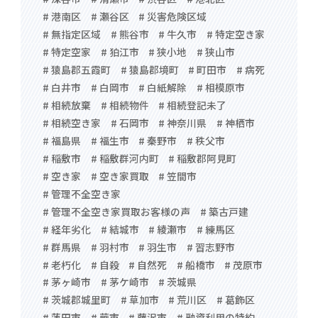
# 港南区
# 瀬谷区
# 災害危険区域
# 無指定区域
# 熊谷市
# 牛久市
# 特定空き家
# 特定空家
# 狛江市
# 狭小地
# 狭山市
# 猿島郡五霞町
# 猿島郡境町
# 町田市
# 病死
# 白井市
# 白岡市
# 白紙解除
# 相模原市
# 相続放棄
# 相続物件
# 相続登記未了
# 相続空き家
# 石岡市
# 神奈川県
# 神栖市
# 福島県
# 福生市
# 秦野市
# 秩父市
# 稲敷市
# 稲敷群河内町
# 稲敷郡阿見町
# 空き家
# 空き家買取
# 笠間市
# 管理不全空き家
# 管理不全空き家買取お客様の声
# 築古戸建
# 経年劣化
# 結城市
# 綾瀬市
# 練馬区
# 群馬県
# 羽村市
# 羽生市
# 習志野市
# 老朽化
# 自殺
# 自然死
# 船橋市
# 茂原市
# 茅ヶ崎市
# 茅ケ崎市
# 茨城県
# 茨城郡城里町
# 草加市
# 荒川区
# 葛飾区
# 蓮田市
# 蕨市
# 藤沢市
# 融資利用の特約