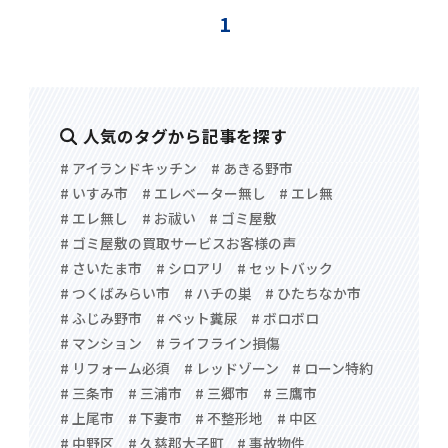
1
人気のタグから記事を探す
# アイランドキッチン
# あきる野市
# いすみ市
# エレベーター無し
# エレ無
# エレ無し
# お祓い
# ゴミ屋敷
# ゴミ屋敷の買取サービスお客様の声
# さいたま市
# シロアリ
# セットバック
# つくばみらい市
# ハチの巣
# ひたちなか市
# ふじみ野市
# ペット糞尿
# ボロボロ
# マンション
# ライフライン損傷
# リフォーム必須
# レッドゾーン
# ローン特約
# 三条市
# 三浦市
# 三郷市
# 三鷹市
# 上尾市
# 下妻市
# 不整形地
# 中区
# 中野区
# 久慈郡大子町
# 事故物件