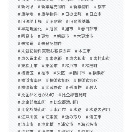
# 新潟県
# 新築建売物件
# 新築物件
# 旗竿
# 旗竿地
# 旗竿物件
# 日の出町
# 日立市
# 旧法地上権
# 旧耐震
# 旧耐震基準
# 早期現金化
# 旭区
# 旭市
# 春日部市
# 昭島市
# 更地
# 朝霞市
# 木更津市
# 未接道
# 未登記物件
# 未登記物件買取お客様の声
# 本庄市
# 東久留米市
# 東京都
# 東大和市
# 東村山市
# 東松山市
# 東金市
# 松戸市
# 松田町
# 板橋区
# 柏市
# 栄区
# 桶川市
# 横浜市
# 横浜市南区
# 横浜市旭区
# 横浜市泉区
# 横須賀市
# 武蔵野市
# 残置物
# 殺人
# 比企郡ときがわ町
# 比企郡吉見町
# 比企郡嵐山町
# 比企郡滑川町
# 比企郡鳩山町
# 水戸市
# 水路
# 水路の占用
# 江戸川区
# 江東区
# 汲み取り
# 沼田市
# 流山市
# 浄化槽
# 浦安市
# 海老名市
# 深谷市
# 清瀬市
# 渋谷区
# 港北区