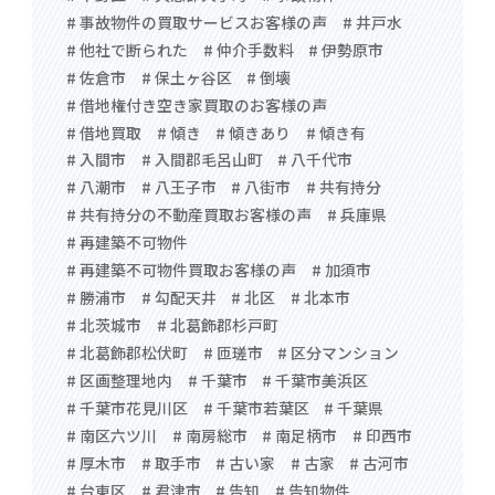
# 事故物件の買取サービスお客様の声
# 井戸水
# 他社で断られた
# 仲介手数料
# 伊勢原市
# 佐倉市
# 保土ヶ谷区
# 倒壊
# 借地権付き空き家買取のお客様の声
# 借地買取
# 傾き
# 傾きあり
# 傾き有
# 入間市
# 入間郡毛呂山町
# 八千代市
# 八潮市
# 八王子市
# 八街市
# 共有持分
# 共有持分の不動産買取お客様の声
# 兵庫県
# 再建築不可物件
# 再建築不可物件買取お客様の声
# 加須市
# 勝浦市
# 勾配天井
# 北区
# 北本市
# 北茨城市
# 北葛飾郡杉戸町
# 北葛飾郡松伏町
# 匝瑳市
# 区分マンション
# 区画整理地内
# 千葉市
# 千葉市美浜区
# 千葉市花見川区
# 千葉市若葉区
# 千葉県
# 南区六ツ川
# 南房総市
# 南足柄市
# 印西市
# 厚木市
# 取手市
# 古い家
# 古家
# 古河市
# 台東区
# 君津市
# 告知
# 告知物件