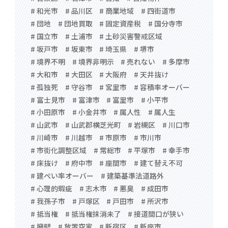
# 和光市
# 品川区
# 商業地域
# 四街道市
# 団地
# 団地買取
# 固定資産税
# 国分寺市
# 国立市
# 土浦市
# 土砂災害警戒区域
# 坂戸市
# 坂東市
# 埼玉県
# 堺市
# 境界不明
# 境界非明示
# 売れない
# 多摩市
# 大和市
# 大田区
# 大阪府
# 天井抜け
# 孤独死
# 守谷市
# 宮里市
# 容積率オーバー
# 富士見市
# 富津市
# 富里市
# 小平市
# 小田原市
# 小金井市
# 属人性
# 属人生
# 山武市
# 山武郡横芝光町
# 岩槻区
# 川口市
# 川崎市
# 川越市
# 市原市
# 市川市
# 市街化調整区域
# 常総市
# 平塚市
# 幸手市
# 床抜け
# 府中市
# 座間市
# 建て替え不可
# 建ぺい率オーバー
# 建築基準法道路外
# 心理的瑕疵
# 志木市
# 悪臭
# 成田市
# 我孫子市
# 戸塚区
# 戸田市
# 所沢市
# 抵当権
# 抵当権抹消未了
# 接道間口が狭い
# 擁壁
# 放置空家
# 新宿区
# 新座市