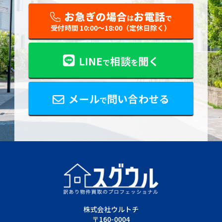
お急ぎの場合
お電話
は
で
受付時間 10:00〜18:00（定休日除く）
LINE
相談
聞く
で
を
メール
問い合わせる
で
株式会社ウルトチ
〒160-0004