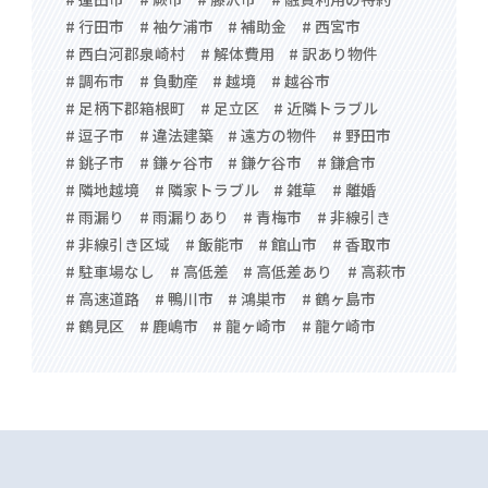
# 行田市
# 袖ケ浦市
# 補助金
# 西宮市
# 西白河郡泉崎村
# 解体費用
# 訳あり物件
# 調布市
# 負動産
# 越境
# 越谷市
# 足柄下郡箱根町
# 足立区
# 近隣トラブル
# 逗子市
# 違法建築
# 遠方の物件
# 野田市
# 銚子市
# 鎌ヶ谷市
# 鎌ケ谷市
# 鎌倉市
# 隣地越境
# 隣家トラブル
# 雑草
# 離婚
# 雨漏り
# 雨漏りあり
# 青梅市
# 非線引き
# 非線引き区域
# 飯能市
# 館山市
# 香取市
# 駐車場なし
# 高低差
# 高低差あり
# 高萩市
# 高速道路
# 鴨川市
# 鴻巣市
# 鶴ヶ島市
# 鶴見区
# 鹿嶋市
# 龍ヶ崎市
# 龍ケ崎市