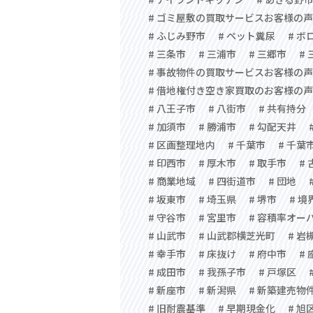
# ゴミ屋敷の買取サービスお客様の声
# ふじみ野市
# ペット糞尿
# ボ
# 三条市
# 三浦市
# 三郷市
#
# 事故物件の買取サービスお客様の声
# 借地権付き空き家買取のお客様の声
# 八王子市
# 八街市
# 共有持分
# 加須市
# 勝浦市
# 勾配天井
# 区画整理地内
# 千葉市
# 千葉
# 印西市
# 厚木市
# 取手市
#
# 商業地域
# 四街道市
# 団地
# 坂東市
# 埼玉県
# 堺市
# 境
# 守谷市
# 宮里市
# 容積率オー
# 山武市
# 山武郡横芝光町
# 岩
# 幸手市
# 床抜け
# 府中市
#
# 成田市
# 我孫子市
# 戸塚区
# 新座市
# 新潟県
# 新築建売物
# 旧耐震基準
# 早期現金化
# 旭