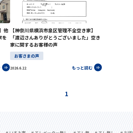
】他
【神奈川県横浜市泉区管理不全空き家】
家を
「渡辺さんありがとうございました」空き
家に関するお客様の声
お客さまの声
む
もっと読む
2026.6.22
1
市
# いすみ市
# エレベーター無し
# エレ無
# エレ無し
# お