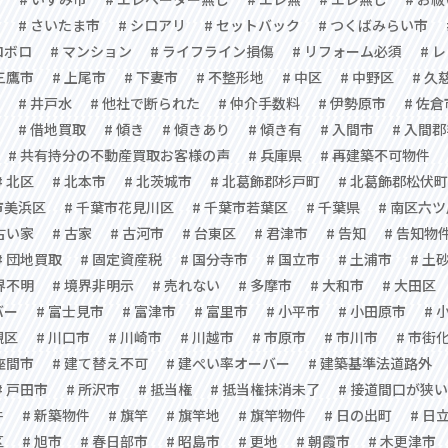
# さいたま市
# シロアリ
# セットバック
# つくばみらい市
ロボロ
# マンション
# ライフライン損傷
# リフォーム必須
# 
 三鷹市
# 上尾市
# 下妻市
# 不整形地
# 中区
# 中野区
# 久
# 井戸水
# 他社で断られた
# 仲介手数料
# 伊勢原市
# 佐倉
# 借地買取
# 傾き
# 傾きあり
# 傾き有
# 入間市
# 入間
# 共有持分の不動産買取お客様の声
# 兵庫県
# 再建築不可物件
# 北区
# 北本市
# 北茨城市
# 北葛飾郡杉戸町
# 北葛飾郡松伏町
市美浜区
# 千葉市花見川区
# 千葉市若葉区
# 千葉県
# 南区六
 古い家
# 古家
# 古河市
# 台東区
# 君津市
# 告知
# 告知物
# 団地買取
# 固定資産税
# 国分寺市
# 国立市
# 土浦市
# 土
界不明
# 境界非明示
# 売れない
# 多摩市
# 大和市
# 大田区
バー
# 富士見市
# 富津市
# 富里市
# 小平市
# 小田原市
# 
槻区
# 川口市
# 川崎市
# 川越市
# 市原市
# 市川市
# 市街
 座間市
# 建て替え不可
# 建ぺい率オーバー
# 建築基準法道路外
# 戸田市
# 所沢市
# 抵当権
# 抵当権抹消未了
# 接道間口が狭い
件
# 新築物件
# 旗竿
# 旗竿地
# 旗竿物件
# 日の出町
# 日
区
# 旭市
# 春日部市
# 昭島市
# 更地
# 朝霞市
# 木更津市