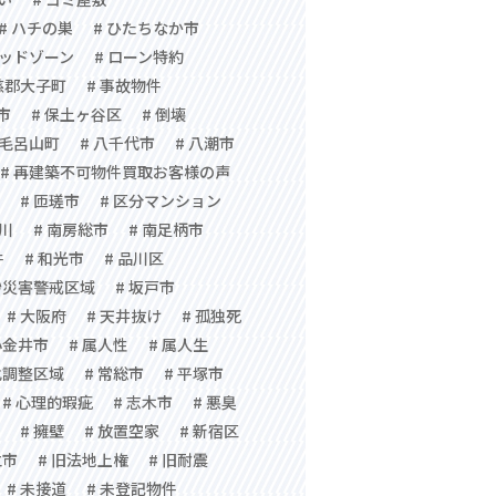
# ハチの巣
# ひたちなか市
レッドゾーン
# ローン特約
慈郡大子町
# 事故物件
市
# 保土ヶ谷区
# 倒壊
郡毛呂山町
# 八千代市
# 八潮市
# 再建築不可物件買取お客様の声
# 匝瑳市
# 区分マンション
ツ川
# 南房総市
# 南足柄市
件
# 和光市
# 品川区
砂災害警戒区域
# 坂戸市
# 大阪府
# 天井抜け
# 孤独死
小金井市
# 属人性
# 属人生
化調整区域
# 常総市
# 平塚市
# 心理的瑕疵
# 志木市
# 悪臭
# 擁壁
# 放置空家
# 新宿区
立市
# 旧法地上権
# 旧耐震
# 未接道
# 未登記物件