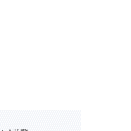
祓い
# ゴミ屋敷