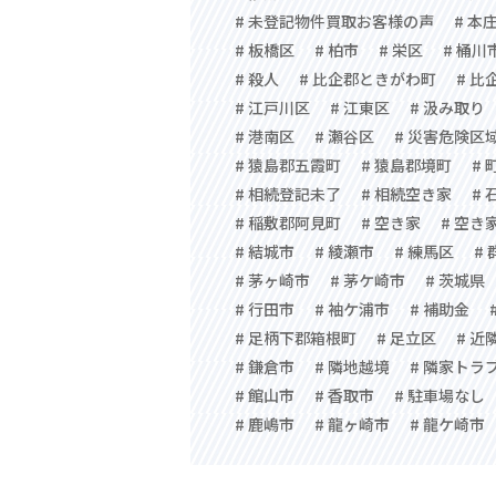
# 未登記物件買取お客様の声
# 本
# 板橋区
# 柏市
# 栄区
# 桶川
# 殺人
# 比企郡ときがわ町
# 比
# 江戸川区
# 江東区
# 汲み取り
# 港南区
# 瀬谷区
# 災害危険区
# 猿島郡五霞町
# 猿島郡境町
# 
# 相続登記未了
# 相続空き家
# 
# 稲敷郡阿見町
# 空き家
# 空き
# 結城市
# 綾瀬市
# 練馬区
#
# 茅ヶ崎市
# 茅ケ崎市
# 茨城県
# 行田市
# 袖ケ浦市
# 補助金
# 足柄下郡箱根町
# 足立区
# 近
# 鎌倉市
# 隣地越境
# 隣家トラ
# 館山市
# 香取市
# 駐車場なし
# 鹿嶋市
# 龍ヶ崎市
# 龍ケ崎市