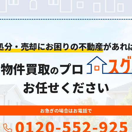
処分・売却にお困りの不動産
があれ
り物件買取
プロ
の
お任せください
お急ぎの場合はお電話で
0120-552-925