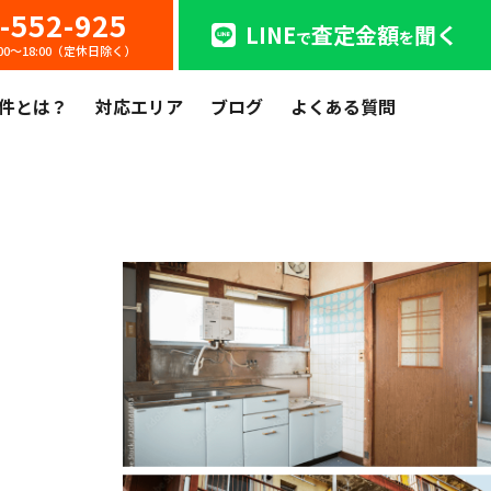
-552-925
LINE
査定金額
聞く
で
を
:00〜18:00（定休日除く）
件とは？
対応エリア
ブログ
よくある質問