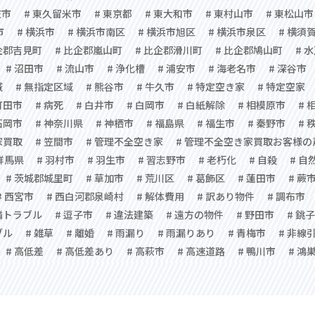
庄市
# 東久留米市
# 東京都
# 東大和市
# 東村山市
# 東松山市
市
# 横浜市
# 横浜市南区
# 横浜市旭区
# 横浜市泉区
# 横須
企郡吉見町
# 比企郡嵐山町
# 比企郡滑川町
# 比企郡鳩山町
# 
# 沼田市
# 流山市
# 浄化槽
# 浦安市
# 海老名市
# 深谷市
域
# 無指定区域
# 熊谷市
# 牛久市
# 特定空き家
# 特定空家
町田市
# 病死
# 白井市
# 白岡市
# 白紙解除
# 相模原市
# 
石岡市
# 神奈川県
# 神栖市
# 福島県
# 福生市
# 秦野市
# 
家買取
# 笠間市
# 管理不全空き家
# 管理不全空き家買取お客様の
 群馬県
# 羽村市
# 羽生市
# 習志野市
# 老朽化
# 自殺
# 自
# 茨城郡城里町
# 草加市
# 荒川区
# 葛飾区
# 蓮田市
# 蕨
# 西宮市
# 西白河郡泉崎村
# 解体費用
# 訳あり物件
# 調布市
隣トラブル
# 逗子市
# 違法建築
# 遠方の物件
# 野田市
# 銚
ブル
# 雑草
# 離婚
# 雨漏り
# 雨漏りあり
# 青梅市
# 非線
# 高低差
# 高低差あり
# 高萩市
# 高速道路
# 鴨川市
# 鴻