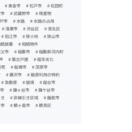
# 東金市
# 松戸市
# 松田町
賀市
# 武蔵野市
# 残置物
水戸市
# 水路
# 水路の占用
# 清瀬市
# 渋谷区
# 港北区
# 狛江市
# 狭小地
# 狭山市
相続放棄
# 相続物件
秩父市
# 稲敷市
# 稲敷群河内町
声
# 築古戸建
# 経年劣化
然死
# 船橋市
# 茂原市
市
# 藤沢市
# 融資利用の特約
# 負動産
# 越境
# 越谷市
子市
# 鎌ヶ谷市
# 鎌ケ谷市
引き
# 非線引き区域
# 飯能市
巣市
# 鶴ヶ島市
# 鶴見区