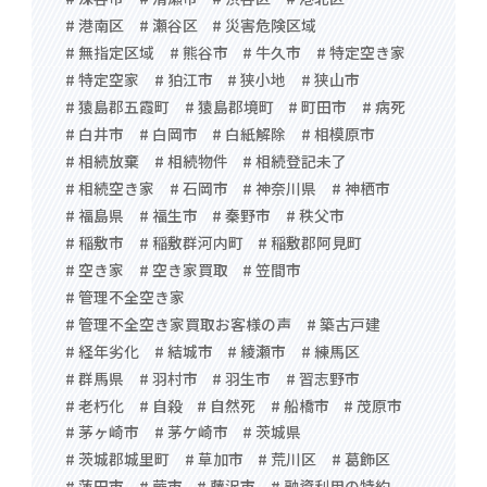
# 港南区
# 瀬谷区
# 災害危険区域
# 無指定区域
# 熊谷市
# 牛久市
# 特定空き家
# 特定空家
# 狛江市
# 狭小地
# 狭山市
# 猿島郡五霞町
# 猿島郡境町
# 町田市
# 病死
# 白井市
# 白岡市
# 白紙解除
# 相模原市
# 相続放棄
# 相続物件
# 相続登記未了
# 相続空き家
# 石岡市
# 神奈川県
# 神栖市
# 福島県
# 福生市
# 秦野市
# 秩父市
# 稲敷市
# 稲敷群河内町
# 稲敷郡阿見町
# 空き家
# 空き家買取
# 笠間市
# 管理不全空き家
# 管理不全空き家買取お客様の声
# 築古戸建
# 経年劣化
# 結城市
# 綾瀬市
# 練馬区
# 群馬県
# 羽村市
# 羽生市
# 習志野市
# 老朽化
# 自殺
# 自然死
# 船橋市
# 茂原市
# 茅ヶ崎市
# 茅ケ崎市
# 茨城県
# 茨城郡城里町
# 草加市
# 荒川区
# 葛飾区
# 蓮田市
# 蕨市
# 藤沢市
# 融資利用の特約