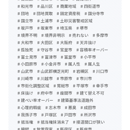
# 和光市
# 品川区
# 商業地域
# 四街道市
# 団地
# 団地買取
# 固定資産税
# 国分寺市
# 国立市
# 土浦市
# 土砂災害警戒区域
# 坂戸市
# 坂東市
# 埼玉県
# 堺市
# 境界不明
# 境界非明示
# 売れない
# 多摩市
# 大和市
# 大田区
# 大阪府
# 天井抜け
# 孤独死
# 守谷市
# 宮里市
# 容積率オーバー
# 富士見市
# 富津市
# 富里市
# 小平市
# 小田原市
# 小金井市
# 属人性
# 属人生
# 山武市
# 山武郡横芝光町
# 岩槻区
# 川口市
# 川崎市
# 川越市
# 市原市
# 市川市
# 市街化調整区域
# 常総市
# 平塚市
# 幸手市
# 床抜け
# 府中市
# 座間市
# 建て替え不可
# 建ぺい率オーバー
# 建築基準法道路外
# 心理的瑕疵
# 志木市
# 悪臭
# 成田市
# 我孫子市
# 戸塚区
# 戸田市
# 所沢市
# 抵当権
# 抵当権抹消未了
# 接道間口が狭い
# 擁壁
# 放置空家
# 新宿区
# 新座市