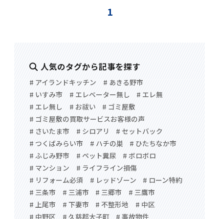
1
人気のタグから記事を探す
# アイランドキッチン
# あきる野市
# いすみ市
# エレベーター無し
# エレ無
# エレ無し
# お祓い
# ゴミ屋敷
# ゴミ屋敷の買取サービスお客様の声
# さいたま市
# シロアリ
# セットバック
# つくばみらい市
# ハチの巣
# ひたちなか市
# ふじみ野市
# ペット糞尿
# ボロボロ
# マンション
# ライフライン損傷
# リフォーム必須
# レッドゾーン
# ローン特約
# 三条市
# 三浦市
# 三郷市
# 三鷹市
# 上尾市
# 下妻市
# 不整形地
# 中区
# 中野区
# 久慈郡大子町
# 事故物件