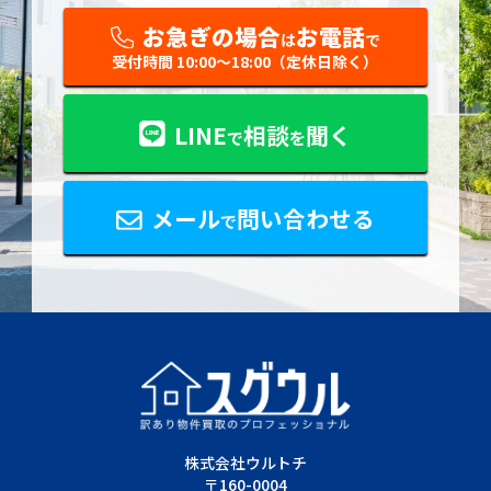
お急ぎの場合
お電話
は
で
受付時間 10:00〜18:00（定休日除く）
LINE
相談
聞く
で
を
メール
問い合わせる
で
株式会社ウルトチ
〒160-0004