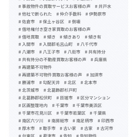
# 事故物件の買取サービスお客様の声
# 井戸水
# 他社で断られた
# 仲介手数料
# 伊勢原市
# 佐倉市
# 保土ヶ谷区
# 倒壊
# 借地権付き空き家買取のお客様の声
# 借地買取
# 傾き
# 傾きあり
# 傾き有
# 入間市
# 入間郡毛呂山町
# 八千代市
# 八潮市
# 八王子市
# 八街市
# 共有持分
# 共有持分の不動産買取お客様の声
# 兵庫県
# 再建築不可物件
# 再建築不可物件買取お客様の声
# 加須市
# 勝浦市
# 勾配天井
# 北区
# 北本市
# 北茨城市
# 北葛飾郡杉戸町
# 北葛飾郡松伏町
# 匝瑳市
# 区分マンション
# 区画整理地内
# 千葉市
# 千葉市美浜区
# 千葉市花見川区
# 千葉市若葉区
# 千葉県
# 南区六ツ川
# 南房総市
# 南足柄市
# 印西市
# 厚木市
# 取手市
# 古い家
# 古家
# 古河市
# 台東区
# 君津市
# 告知
# 告知物件