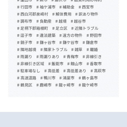
# 行田市
# 袖ケ浦市
# 補助金
# 西宮市
# 西白河郡泉崎村
# 解体費用
# 訳あり物件
# 調布市
# 負動産
# 越境
# 越谷市
# 足柄下郡箱根町
# 足立区
# 近隣トラブル
# 逗子市
# 違法建築
# 遠方の物件
# 野田市
# 銚子市
# 鎌ヶ谷市
# 鎌ケ谷市
# 鎌倉市
# 隣地越境
# 隣家トラブル
# 雑草
# 離婚
# 雨漏り
# 雨漏りあり
# 青梅市
# 非線引き
# 非線引き区域
# 飯能市
# 館山市
# 香取市
# 駐車場なし
# 高低差
# 高低差あり
# 高萩市
# 高速道路
# 鴨川市
# 鴻巣市
# 鶴ヶ島市
# 鶴見区
# 鹿嶋市
# 龍ヶ崎市
# 龍ケ崎市