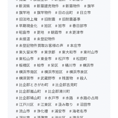
# 新潟県
# 新築建売物件
# 新築物件
# 旗竿
# 旗竿地
# 旗竿物件
# 日の出町
# 日立市
# 旧法地上権
# 旧耐震
# 旧耐震基準
# 早期現金化
# 旭区
# 旭市
# 春日部市
# 昭島市
# 更地
# 朝霞市
# 木更津市
# 未接道
# 未登記物件
# 未登記物件買取お客様の声
# 本庄市
# 東久留米市
# 東京都
# 東大和市
# 東村山市
# 東松山市
# 東金市
# 松戸市
# 松田町
# 板橋区
# 柏市
# 栄区
# 桶川市
# 横浜市
# 横浜市南区
# 横浜市旭区
# 横浜市泉区
# 横須賀市
# 武蔵野市
# 残置物
# 殺人
# 比企郡ときがわ町
# 比企郡吉見町
# 比企郡嵐山町
# 比企郡滑川町
# 比企郡鳩山町
# 水戸市
# 水路
# 水路の占用
# 江戸川区
# 江東区
# 汲み取り
# 沼田市
# 流山市
# 浄化槽
# 浦安市
# 海老名市
# 深谷市
# 清瀬市
# 渋谷区
# 港北区