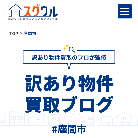
>
TOP
座間市
訳あり物件
買取ブログ
#座間市