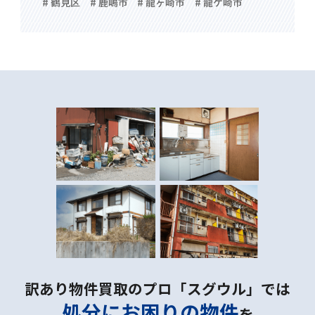
# 鶴見区
# 鹿嶋市
# 龍ヶ崎市
# 龍ケ崎市
訳あり物件買取のプロ「スグウル」では
処分にお困りの物件
を