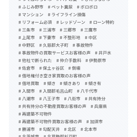
# ふじみ野市
# ペット糞尿
# ボロボロ
# マンション
# ライフライン損傷
# リフォーム必須
# レッドゾーン
# ローン特約
# 三条市
# 三浦市
# 三郷市
# 三鷹市
# 上尾市
# 下妻市
# 不整形地
# 中区
# 中野区
# 久慈郡大子町
# 事故物件
# 事故物件の買取サービスお客様の声
# 井戸水
# 他社で断られた
# 仲介手数料
# 伊勢原市
# 佐倉市
# 保土ヶ谷区
# 倒壊
# 借地権付き空き家買取のお客様の声
# 借地買取
# 傾き
# 傾きあり
# 傾き有
# 入間市
# 入間郡毛呂山町
# 八千代市
# 八潮市
# 八王子市
# 八街市
# 共有持分
# 共有持分の不動産買取お客様の声
# 兵庫県
# 再建築不可物件
# 再建築不可物件買取お客様の声
# 加須市
# 勝浦市
# 勾配天井
# 北区
# 北本市
# 北茨城市
# 北葛飾郡杉戸町