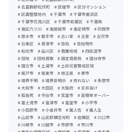
# 北葛飾郡松伏町
# 匝瑳市
# 区分マンション
# 区画整理地内
# 千葉市
# 千葉市美浜区
# 千葉市花見川区
# 千葉市若葉区
# 千葉県
# 南区六ツ川
# 南房総市
# 南足柄市
# 印西市
# 厚木市
# 取手市
# 古い家
# 古家
# 古河市
# 台東区
# 君津市
# 告知
# 告知物件
# 和光市
# 品川区
# 商業地域
# 四街道市
# 団地
# 団地買取
# 固定資産税
# 国分寺市
# 国立市
# 土浦市
# 土砂災害警戒区域
# 坂戸市
# 坂東市
# 埼玉県
# 堺市
# 境界不明
# 境界非明示
# 売れない
# 多摩市
# 大和市
# 大田区
# 大阪府
# 天井抜け
# 孤独死
# 守谷市
# 宮里市
# 容積率オーバー
# 富士見市
# 富津市
# 富里市
# 小平市
# 小田原市
# 小金井市
# 属人性
# 属人生
# 山武市
# 山武郡横芝光町
# 岩槻区
# 川口市
# 川崎市
# 川越市
# 市原市
# 市川市
# 市街化調整区域
# 常総市
# 平塚市
# 幸手市