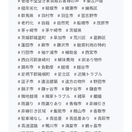
# 管理不全空き家買取お客様の声
# 築古戸建
# 経年劣化
# 結城市
# 綾瀬市
# 練馬区
# 群馬県
# 羽村市
# 羽生市
# 習志野市
# 老朽化
# 自殺
# 自然死
# 船橋市
# 茂原市
# 茅ヶ崎市
# 茅ケ崎市
# 茨城県
# 茨城郡城里町
# 草加市
# 荒川区
# 葛飾区
# 蓮田市
# 蕨市
# 藤沢市
# 融資利用の特約
# 行田市
# 袖ケ浦市
# 補助金
# 西宮市
# 西白河郡泉崎村
# 解体費用
# 訳あり物件
# 調布市
# 負動産
# 越境
# 越谷市
# 足柄下郡箱根町
# 足立区
# 近隣トラブル
# 逗子市
# 違法建築
# 遠方の物件
# 野田市
# 銚子市
# 鎌ヶ谷市
# 鎌ケ谷市
# 鎌倉市
# 隣地越境
# 隣家トラブル
# 雑草
# 離婚
# 雨漏り
# 雨漏りあり
# 青梅市
# 非線引き
# 非線引き区域
# 飯能市
# 館山市
# 香取市
# 駐車場なし
# 高低差
# 高低差あり
# 高萩市
# 高速道路
# 鴨川市
# 鴻巣市
# 鶴ヶ島市