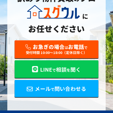
に
お任せください
お急ぎの場合
お電話
は
で
受付時間 10:00〜18:00（定休日除く）
LINE
相談
聞く
で
を
メール
問い合わせる
で