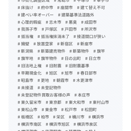
# 床抜け
# 府中市
# 座間市
# 建て替え不可
# 建ぺい率オーバー
# 建築基準法道路外
# 心理的瑕疵
# 志木市
# 悪臭
# 成田市
# 我孫子市
# 戸塚区
# 戸田市
# 所沢市
# 抵当権
# 抵当権抹消未了
# 接道間口が狭い
# 擁壁
# 放置空家
# 新宿区
# 新座市
# 新潟県
# 新築建売物件
# 新築物件
# 旗竿
# 旗竿地
# 旗竿物件
# 日の出町
# 日立市
# 旧法地上権
# 旧耐震
# 旧耐震基準
# 早期現金化
# 旭区
# 旭市
# 春日部市
# 昭島市
# 更地
# 朝霞市
# 木更津市
# 未接道
# 未登記物件
# 未登記物件買取お客様の声
# 本庄市
# 東久留米市
# 東京都
# 東大和市
# 東村山市
# 東松山市
# 東金市
# 松戸市
# 松田町
# 板橋区
# 柏市
# 栄区
# 桶川市
# 横浜市
# 横浜市南区
# 横浜市旭区
# 横浜市泉区