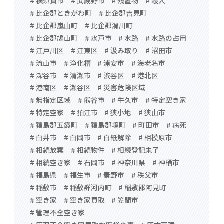
# 横須賀市
# 武蔵野市
# 残置物
# 殺人
# 比企郡ときがわ町
# 比企郡吉見町
# 比企郡嵐山町
# 比企郡滑川町
# 比企郡鳩山町
# 水戸市
# 水路
# 水路の占用
# 江戸川区
# 江東区
# 汲み取り
# 沼田市
# 流山市
# 浄化槽
# 浦安市
# 海老名市
# 深谷市
# 清瀬市
# 渋谷区
# 港北区
# 港南区
# 瀬谷区
# 災害危険区域
# 無指定区域
# 熊谷市
# 牛久市
# 特定空き家
# 特定空家
# 狛江市
# 狭小地
# 狭山市
# 猿島郡五霞町
# 猿島郡境町
# 町田市
# 病死
# 白井市
# 白岡市
# 白紙解除
# 相模原市
# 相続放棄
# 相続物件
# 相続登記未了
# 相続空き家
# 石岡市
# 神奈川県
# 神栖市
# 福島県
# 福生市
# 秦野市
# 秩父市
# 稲敷市
# 稲敷群河内町
# 稲敷郡阿見町
# 空き家
# 空き家買取
# 笠間市
# 管理不全空き家