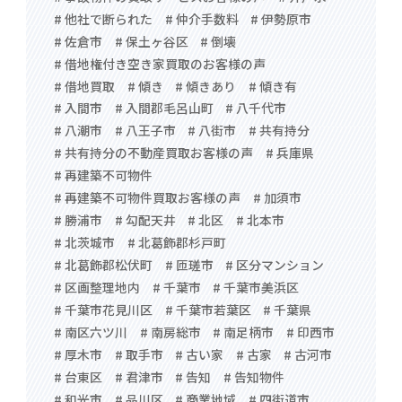
# 他社で断られた
# 仲介手数料
# 伊勢原市
# 佐倉市
# 保土ヶ谷区
# 倒壊
# 借地権付き空き家買取のお客様の声
# 借地買取
# 傾き
# 傾きあり
# 傾き有
# 入間市
# 入間郡毛呂山町
# 八千代市
# 八潮市
# 八王子市
# 八街市
# 共有持分
# 共有持分の不動産買取お客様の声
# 兵庫県
# 再建築不可物件
# 再建築不可物件買取お客様の声
# 加須市
# 勝浦市
# 勾配天井
# 北区
# 北本市
# 北茨城市
# 北葛飾郡杉戸町
# 北葛飾郡松伏町
# 匝瑳市
# 区分マンション
# 区画整理地内
# 千葉市
# 千葉市美浜区
# 千葉市花見川区
# 千葉市若葉区
# 千葉県
# 南区六ツ川
# 南房総市
# 南足柄市
# 印西市
# 厚木市
# 取手市
# 古い家
# 古家
# 古河市
# 台東区
# 君津市
# 告知
# 告知物件
# 和光市
# 品川区
# 商業地域
# 四街道市