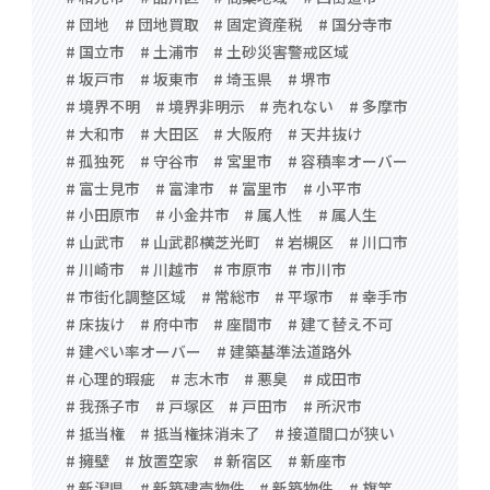
# 団地
# 団地買取
# 固定資産税
# 国分寺市
# 国立市
# 土浦市
# 土砂災害警戒区域
# 坂戸市
# 坂東市
# 埼玉県
# 堺市
# 境界不明
# 境界非明示
# 売れない
# 多摩市
# 大和市
# 大田区
# 大阪府
# 天井抜け
# 孤独死
# 守谷市
# 宮里市
# 容積率オーバー
# 富士見市
# 富津市
# 富里市
# 小平市
# 小田原市
# 小金井市
# 属人性
# 属人生
# 山武市
# 山武郡横芝光町
# 岩槻区
# 川口市
# 川崎市
# 川越市
# 市原市
# 市川市
# 市街化調整区域
# 常総市
# 平塚市
# 幸手市
# 床抜け
# 府中市
# 座間市
# 建て替え不可
# 建ぺい率オーバー
# 建築基準法道路外
# 心理的瑕疵
# 志木市
# 悪臭
# 成田市
# 我孫子市
# 戸塚区
# 戸田市
# 所沢市
# 抵当権
# 抵当権抹消未了
# 接道間口が狭い
# 擁壁
# 放置空家
# 新宿区
# 新座市
# 新潟県
# 新築建売物件
# 新築物件
# 旗竿