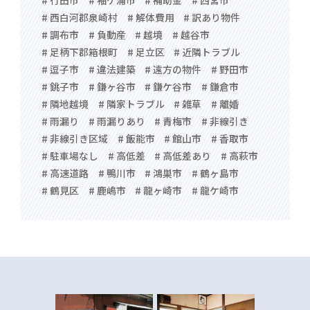
# 行田市
# 袖ケ浦市
# 補助金
# 西宮市
# 西白河郡泉崎村
# 解体費用
# 訳あり物件
# 調布市
# 負動産
# 越境
# 越谷市
# 足柄下郡箱根町
# 足立区
# 近隣トラブル
# 逗子市
# 違法建築
# 遠方の物件
# 野田市
# 銚子市
# 鎌ヶ谷市
# 鎌ケ谷市
# 鎌倉市
# 隣地越境
# 隣家トラブル
# 雑草
# 離婚
# 雨漏り
# 雨漏りあり
# 青梅市
# 非線引き
# 非線引き区域
# 飯能市
# 館山市
# 香取市
# 駐車場なし
# 高低差
# 高低差あり
# 高萩市
# 高速道路
# 鴨川市
# 鴻巣市
# 鶴ヶ島市
# 鶴見区
# 鹿嶋市
# 龍ヶ崎市
# 龍ケ崎市