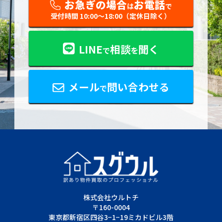
お急ぎの場合
お電話
は
で
受付時間 10:00〜18:00（定休日除く）
LINE
相談
聞く
で
を
メール
問い合わせる
で
株式会社ウルトチ
〒160-0004
東京都新宿区四谷3−1−19ミカドビル3階