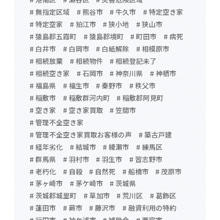
# 無指定区域
# 熊谷市
# 牛久市
# 特定空き家
# 特定空家
# 狛江市
# 狭小地
# 狭山市
# 猿島郡五霞町
# 猿島郡境町
# 町田市
# 病死
# 白井市
# 白岡市
# 白紙解除
# 相模原市
# 相続放棄
# 相続物件
# 相続登記未了
# 相続空き家
# 石岡市
# 神奈川県
# 神栖市
# 福島県
# 福生市
# 秦野市
# 秩父市
# 稲敷市
# 稲敷群河内町
# 稲敷郡阿見町
# 空き家
# 空き家買取
# 笠間市
# 管理不全空き家
# 管理不全空き家買取お客様の声
# 築古戸建
# 経年劣化
# 結城市
# 綾瀬市
# 練馬区
# 群馬県
# 羽村市
# 羽生市
# 習志野市
# 老朽化
# 自殺
# 自然死
# 船橋市
# 茂原市
# 茅ヶ崎市
# 茅ケ崎市
# 茨城県
# 茨城郡城里町
# 草加市
# 荒川区
# 葛飾区
# 蓮田市
# 蕨市
# 藤沢市
# 融資利用の特約