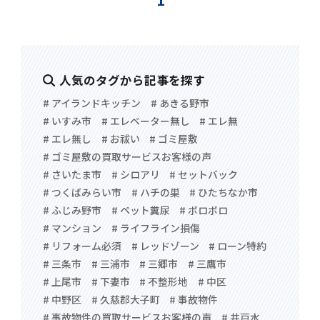
人気のタグから記事を探す
# アイランドキッチン
# あきる野市
# いすみ市
# エレベーター無し
# エレ無
# エレ無し
# お祓い
# ゴミ屋敷
# ゴミ屋敷の買取サービスお客様の声
# さいたま市
# シロアリ
# セットバック
# つくばみらい市
# ハチの巣
# ひたちなか市
# ふじみ野市
# ペット糞尿
# ボロボロ
# マンション
# ライフライン損傷
# リフォーム必須
# レッドゾーン
# ローン特約
# 三条市
# 三浦市
# 三郷市
# 三鷹市
# 上尾市
# 下妻市
# 不整形地
# 中区
# 中野区
# 久慈郡大子町
# 事故物件
# 事故物件の買取サービスお客様の声
# 井戸水