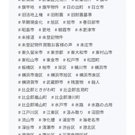
# 旗竿地
# 旗竿物件
# 日の出町
# 日立市
# 旧法地上権
# 旧耐震
# 旧耐震基準
# 早期現金化
# 旭区
# 旭市
# 春日部市
# 昭島市
# 更地
# 朝霞市
# 木更津市
# 未接道
# 未登記物件
# 未登記物件買取お客様の声
# 本庄市
# 東久留米市
# 東京都
# 東大和市
# 東村山市
# 東松山市
# 東金市
# 松戸市
# 松田町
# 板橋区
# 柏市
# 栄区
# 桶川市
# 横浜市
# 横浜市南区
# 横浜市旭区
# 横浜市泉区
# 横須賀市
# 武蔵野市
# 残置物
# 殺人
# 比企郡ときがわ町
# 比企郡吉見町
# 比企郡嵐山町
# 比企郡滑川町
# 比企郡鳩山町
# 水戸市
# 水路
# 水路の占用
# 江戸川区
# 江東区
# 汲み取り
# 沼田市
# 流山市
# 浄化槽
# 浦安市
# 海老名市
# 深谷市
# 清瀬市
# 渋谷区
# 港北区
# 港南区
# 瀬谷区
# 災害危険区域