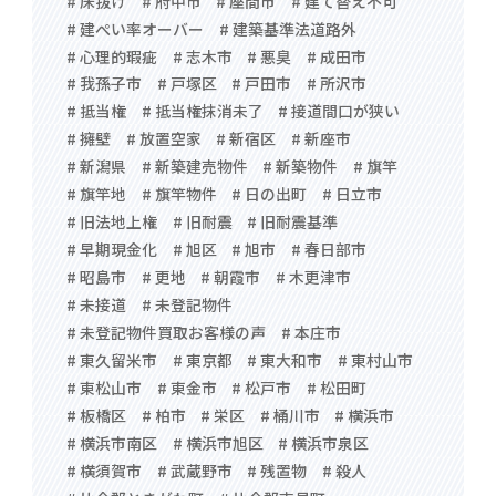
# 床抜け
# 府中市
# 座間市
# 建て替え不可
# 建ぺい率オーバー
# 建築基準法道路外
# 心理的瑕疵
# 志木市
# 悪臭
# 成田市
# 我孫子市
# 戸塚区
# 戸田市
# 所沢市
# 抵当権
# 抵当権抹消未了
# 接道間口が狭い
# 擁壁
# 放置空家
# 新宿区
# 新座市
# 新潟県
# 新築建売物件
# 新築物件
# 旗竿
# 旗竿地
# 旗竿物件
# 日の出町
# 日立市
# 旧法地上権
# 旧耐震
# 旧耐震基準
# 早期現金化
# 旭区
# 旭市
# 春日部市
# 昭島市
# 更地
# 朝霞市
# 木更津市
# 未接道
# 未登記物件
# 未登記物件買取お客様の声
# 本庄市
# 東久留米市
# 東京都
# 東大和市
# 東村山市
# 東松山市
# 東金市
# 松戸市
# 松田町
# 板橋区
# 柏市
# 栄区
# 桶川市
# 横浜市
# 横浜市南区
# 横浜市旭区
# 横浜市泉区
# 横須賀市
# 武蔵野市
# 残置物
# 殺人