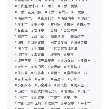
# 区画整理地内
# 千葉市
# 千葉市美浜区
# 千葉市花見川区
# 千葉市若葉区
# 千葉県
# 南区六ツ川
# 南房総市
# 南足柄市
# 印西市
# 厚木市
# 取手市
# 古い家
# 古家
# 古河市
# 台東区
# 君津市
# 告知
# 告知物件
# 和光市
# 品川区
# 商業地域
# 四街道市
# 団地
# 団地買取
# 固定資産税
# 国分寺市
# 国立市
# 土浦市
# 土砂災害警戒区域
# 坂戸市
# 坂東市
# 埼玉県
# 堺市
# 境界不明
# 境界非明示
# 売れない
# 多摩市
# 大和市
# 大田区
# 大阪府
# 天井抜け
# 孤独死
# 守谷市
# 宮里市
# 容積率オーバー
# 富士見市
# 富津市
# 富里市
# 小平市
# 小田原市
# 小金井市
# 属人性
# 属人生
# 山武市
# 山武郡横芝光町
# 岩槻区
# 川口市
# 川崎市
# 川越市
# 市原市
# 市川市
# 市街化調整区域
# 常総市
# 平塚市
# 幸手市