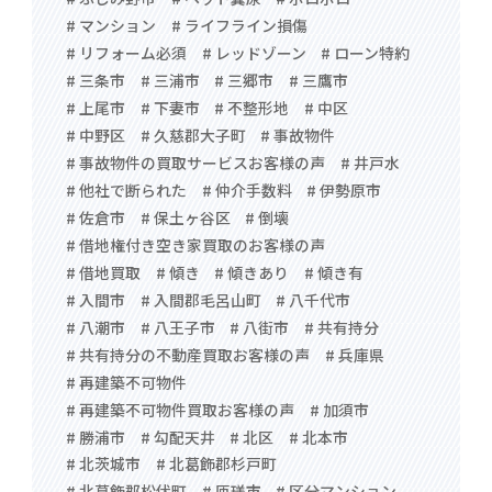
# マンション
# ライフライン損傷
# リフォーム必須
# レッドゾーン
# ローン特約
# 三条市
# 三浦市
# 三郷市
# 三鷹市
# 上尾市
# 下妻市
# 不整形地
# 中区
# 中野区
# 久慈郡大子町
# 事故物件
# 事故物件の買取サービスお客様の声
# 井戸水
# 他社で断られた
# 仲介手数料
# 伊勢原市
# 佐倉市
# 保土ヶ谷区
# 倒壊
# 借地権付き空き家買取のお客様の声
# 借地買取
# 傾き
# 傾きあり
# 傾き有
# 入間市
# 入間郡毛呂山町
# 八千代市
# 八潮市
# 八王子市
# 八街市
# 共有持分
# 共有持分の不動産買取お客様の声
# 兵庫県
# 再建築不可物件
# 再建築不可物件買取お客様の声
# 加須市
# 勝浦市
# 勾配天井
# 北区
# 北本市
# 北茨城市
# 北葛飾郡杉戸町
# 北葛飾郡松伏町
# 匝瑳市
# 区分マンション