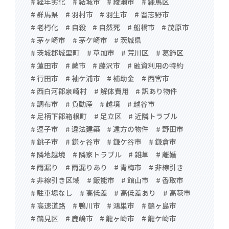
# 経年劣化
# 結城市
# 綾瀬市
# 練馬区
# 群馬県
# 羽村市
# 羽生市
# 習志野市
# 老朽化
# 自殺
# 自然死
# 船橋市
# 茂原市
# 茅ヶ崎市
# 茅ケ崎市
# 茨城県
# 茨城郡城里町
# 草加市
# 荒川区
# 葛飾区
# 蓮田市
# 蕨市
# 藤沢市
# 融資利用の特約
# 行田市
# 袖ケ浦市
# 補助金
# 西宮市
# 西白河郡泉崎村
# 解体費用
# 訳あり物件
# 調布市
# 負動産
# 越境
# 越谷市
# 足柄下郡箱根町
# 足立区
# 近隣トラブル
# 逗子市
# 違法建築
# 遠方の物件
# 野田市
# 銚子市
# 鎌ヶ谷市
# 鎌ケ谷市
# 鎌倉市
# 隣地越境
# 隣家トラブル
# 雑草
# 離婚
# 雨漏り
# 雨漏りあり
# 青梅市
# 非線引き
# 非線引き区域
# 飯能市
# 館山市
# 香取市
# 駐車場なし
# 高低差
# 高低差あり
# 高萩市
# 高速道路
# 鴨川市
# 鴻巣市
# 鶴ヶ島市
# 鶴見区
# 鹿嶋市
# 龍ヶ崎市
# 龍ケ崎市