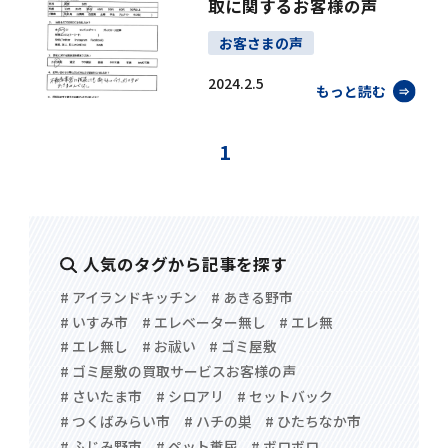
取に関するお客様の声
お客さまの声
2024.2.5
もっと読む
1
人気のタグから記事を探す
# アイランドキッチン
# あきる野市
# いすみ市
# エレベーター無し
# エレ無
# エレ無し
# お祓い
# ゴミ屋敷
# ゴミ屋敷の買取サービスお客様の声
# さいたま市
# シロアリ
# セットバック
# つくばみらい市
# ハチの巣
# ひたちなか市
# ふじみ野市
# ペット糞尿
# ボロボロ