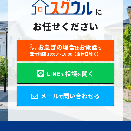
に
お任せください
お急ぎの場合
お電話
は
で
受付時間 10:00〜18:00（定休日除く）
LINE
相談
聞く
で
を
メール
問い合わせる
で