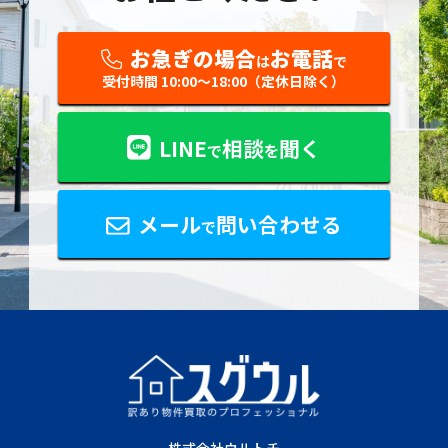
お急ぎの場合
お電話
は
で
受付時間 10:00〜18:00（定休日除く）
LINE
相談
聞く
で
を
メール
問い合わせる
で
株式会社ウルトチ