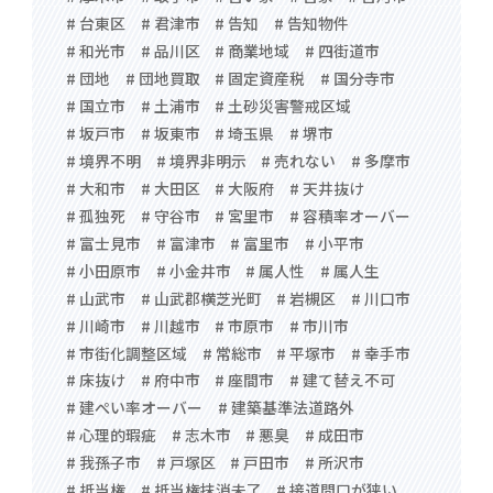
# 台東区
# 君津市
# 告知
# 告知物件
# 和光市
# 品川区
# 商業地域
# 四街道市
# 団地
# 団地買取
# 固定資産税
# 国分寺市
# 国立市
# 土浦市
# 土砂災害警戒区域
# 坂戸市
# 坂東市
# 埼玉県
# 堺市
# 境界不明
# 境界非明示
# 売れない
# 多摩市
# 大和市
# 大田区
# 大阪府
# 天井抜け
# 孤独死
# 守谷市
# 宮里市
# 容積率オーバー
# 富士見市
# 富津市
# 富里市
# 小平市
# 小田原市
# 小金井市
# 属人性
# 属人生
# 山武市
# 山武郡横芝光町
# 岩槻区
# 川口市
# 川崎市
# 川越市
# 市原市
# 市川市
# 市街化調整区域
# 常総市
# 平塚市
# 幸手市
# 床抜け
# 府中市
# 座間市
# 建て替え不可
# 建ぺい率オーバー
# 建築基準法道路外
# 心理的瑕疵
# 志木市
# 悪臭
# 成田市
# 我孫子市
# 戸塚区
# 戸田市
# 所沢市
# 抵当権
# 抵当権抹消未了
# 接道間口が狭い