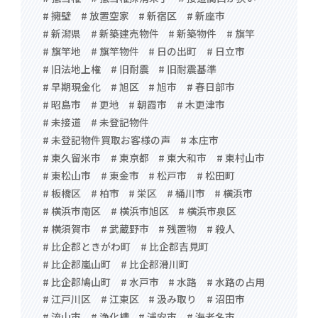
# 擁壁
# 放置空家
# 新宿区
# 新座市
# 新潟県
# 新築建売物件
# 新築物件
# 旗竿
# 旗竿地
# 旗竿物件
# 日の出町
# 日立市
# 旧法地上権
# 旧耐震
# 旧耐震基準
# 早期現金化
# 旭区
# 旭市
# 春日部市
# 昭島市
# 更地
# 朝霞市
# 木更津市
# 未接道
# 未登記物件
# 未登記物件買取お客様の声
# 本庄市
# 東久留米市
# 東京都
# 東大和市
# 東村山市
# 東松山市
# 東金市
# 松戸市
# 松田町
# 板橋区
# 柏市
# 栄区
# 桶川市
# 横浜市
# 横浜市南区
# 横浜市旭区
# 横浜市泉区
# 横須賀市
# 武蔵野市
# 残置物
# 殺人
# 比企郡ときがわ町
# 比企郡吉見町
# 比企郡嵐山町
# 比企郡滑川町
# 比企郡鳩山町
# 水戸市
# 水路
# 水路の占用
# 江戸川区
# 江東区
# 汲み取り
# 沼田市
# 流山市
# 浄化槽
# 浦安市
# 海老名市