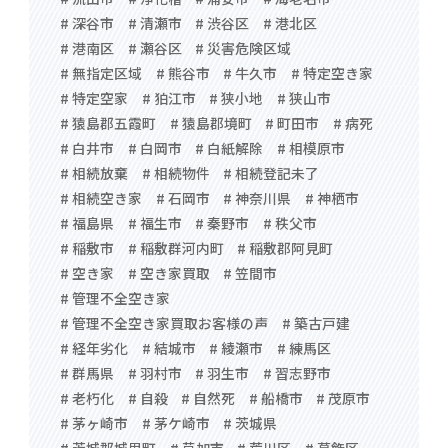
# 深谷市
# 清瀬市
# 渋谷区
# 港北区
# 港南区
# 瀬谷区
# 災害危険区域
# 無指定区域
# 熊谷市
# 牛久市
# 特定空き家
# 特定空家
# 狛江市
# 狭小地
# 狭山市
# 猿島郡五霞町
# 猿島郡境町
# 町田市
# 病死
# 白井市
# 白岡市
# 白紙解除
# 相模原市
# 相続放棄
# 相続物件
# 相続登記未了
# 相続空き家
# 石岡市
# 神奈川県
# 神栖市
# 福島県
# 福生市
# 秦野市
# 秩父市
# 稲敷市
# 稲敷群河内町
# 稲敷郡阿見町
# 空き家
# 空き家買取
# 笠間市
# 管理不全空き家
# 管理不全空き家買取お客様の声
# 築古戸建
# 経年劣化
# 結城市
# 綾瀬市
# 練馬区
# 群馬県
# 羽村市
# 羽生市
# 習志野市
# 老朽化
# 自殺
# 自然死
# 船橋市
# 茂原市
# 茅ヶ崎市
# 茅ケ崎市
# 茨城県
# 茨城郡城里町
# 草加市
# 荒川区
# 葛飾区