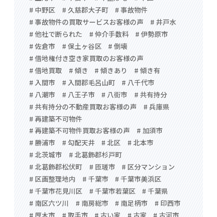
# 中野区
# 久慈郡大子町
# 事故物件
# 事故物件の買取サービスお客様の声
# 井戸水
# 他社で断られた
# 仲介手数料
# 伊勢原市
# 佐倉市
# 保土ヶ谷区
# 倒壊
# 借地権付き空き家買取のお客様の声
# 借地買取
# 傾き
# 傾きあり
# 傾き有
# 入間市
# 入間郡毛呂山町
# 八千代市
# 八潮市
# 八王子市
# 八街市
# 共有持分
# 共有持分の不動産買取お客様の声
# 兵庫県
# 再建築不可物件
# 再建築不可物件買取お客様の声
# 加須市
# 勝浦市
# 勾配天井
# 北区
# 北本市
# 北茨城市
# 北葛飾郡杉戸町
# 北葛飾郡松伏町
# 匝瑳市
# 区分マンション
# 区画整理地内
# 千葉市
# 千葉市美浜区
# 千葉市花見川区
# 千葉市若葉区
# 千葉県
# 南区六ツ川
# 南房総市
# 南足柄市
# 印西市
# 厚木市
# 取手市
# 古い家
# 古家
# 古河市