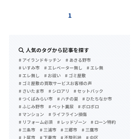
1
人気のタグから記事を探す
# アイランドキッチン
# あきる野市
# いすみ市
# エレベーター無し
# エレ無
# エレ無し
# お祓い
# ゴミ屋敷
# ゴミ屋敷の買取サービスお客様の声
# さいたま市
# シロアリ
# セットバック
# つくばみらい市
# ハチの巣
# ひたちなか市
# ふじみ野市
# ペット糞尿
# ボロボロ
# マンション
# ライフライン損傷
# リフォーム必須
# レッドゾーン
# ローン特約
# 三条市
# 三浦市
# 三郷市
# 三鷹市
# 上尾市
# 下妻市
# 不整形地
# 中区