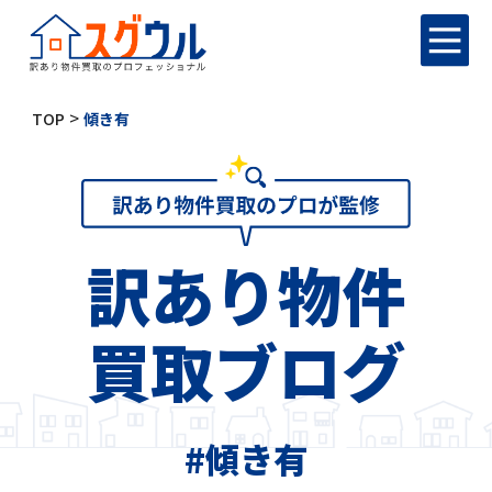
>
TOP
傾き有
訳あり物件
買取ブログ
#傾き有