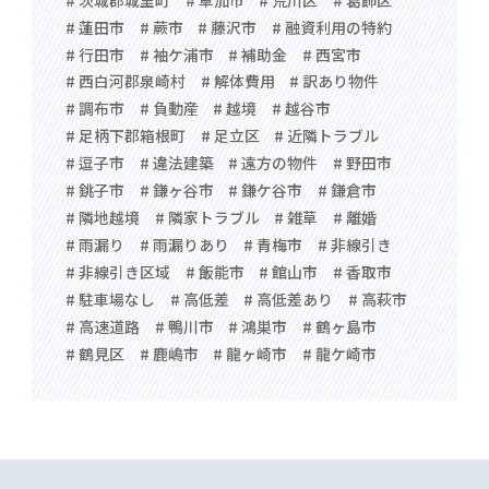
# 蓮田市
# 蕨市
# 藤沢市
# 融資利用の特約
# 行田市
# 袖ケ浦市
# 補助金
# 西宮市
# 西白河郡泉崎村
# 解体費用
# 訳あり物件
# 調布市
# 負動産
# 越境
# 越谷市
# 足柄下郡箱根町
# 足立区
# 近隣トラブル
# 逗子市
# 違法建築
# 遠方の物件
# 野田市
# 銚子市
# 鎌ヶ谷市
# 鎌ケ谷市
# 鎌倉市
# 隣地越境
# 隣家トラブル
# 雑草
# 離婚
# 雨漏り
# 雨漏りあり
# 青梅市
# 非線引き
# 非線引き区域
# 飯能市
# 館山市
# 香取市
# 駐車場なし
# 高低差
# 高低差あり
# 高萩市
# 高速道路
# 鴨川市
# 鴻巣市
# 鶴ヶ島市
# 鶴見区
# 鹿嶋市
# 龍ヶ崎市
# 龍ケ崎市