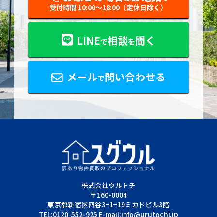
受付時間 10:00〜18:00（定休日除く）
LINE
相談
聞く
で
を
メール
問い合わせる
で
株式会社ウルトチ
〒160-0004
東京都新宿区四谷3−1−19ミカドビル3階
TEL:0120-552-925 E-mail:info@urutochi.jp