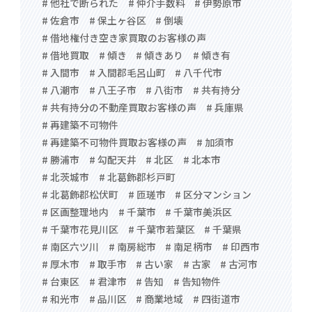
# 他社で断られた
# 仲介手数料
# 伊勢原市
# 佐倉市
# 保土ヶ谷区
# 倒壊
# 借地権付き空き家買取のお客様の声
# 借地買取
# 傾き
# 傾きあり
# 傾き有
# 入間市
# 入間郡毛呂山町
# 八千代市
# 八潮市
# 八王子市
# 八街市
# 共有持分
# 共有持分の不動産買取お客様の声
# 兵庫県
# 再建築不可物件
# 再建築不可物件買取お客様の声
# 加須市
# 勝浦市
# 勾配天井
# 北区
# 北本市
# 北茨城市
# 北葛飾郡杉戸町
# 北葛飾郡松伏町
# 匝瑳市
# 区分マンション
# 区画整理地内
# 千葉市
# 千葉市美浜区
# 千葉市花見川区
# 千葉市若葉区
# 千葉県
# 南区六ツ川
# 南房総市
# 南足柄市
# 印西市
# 厚木市
# 取手市
# 古い家
# 古家
# 古河市
# 台東区
# 君津市
# 告知
# 告知物件
# 和光市
# 品川区
# 商業地域
# 四街道市