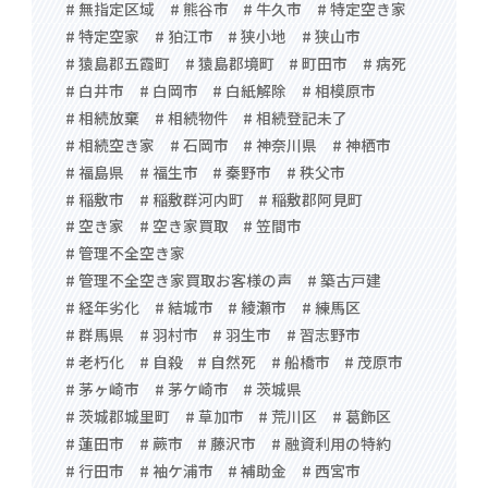
# 無指定区域
# 熊谷市
# 牛久市
# 特定空き家
# 特定空家
# 狛江市
# 狭小地
# 狭山市
# 猿島郡五霞町
# 猿島郡境町
# 町田市
# 病死
# 白井市
# 白岡市
# 白紙解除
# 相模原市
# 相続放棄
# 相続物件
# 相続登記未了
# 相続空き家
# 石岡市
# 神奈川県
# 神栖市
# 福島県
# 福生市
# 秦野市
# 秩父市
# 稲敷市
# 稲敷群河内町
# 稲敷郡阿見町
# 空き家
# 空き家買取
# 笠間市
# 管理不全空き家
# 管理不全空き家買取お客様の声
# 築古戸建
# 経年劣化
# 結城市
# 綾瀬市
# 練馬区
# 群馬県
# 羽村市
# 羽生市
# 習志野市
# 老朽化
# 自殺
# 自然死
# 船橋市
# 茂原市
# 茅ヶ崎市
# 茅ケ崎市
# 茨城県
# 茨城郡城里町
# 草加市
# 荒川区
# 葛飾区
# 蓮田市
# 蕨市
# 藤沢市
# 融資利用の特約
# 行田市
# 袖ケ浦市
# 補助金
# 西宮市