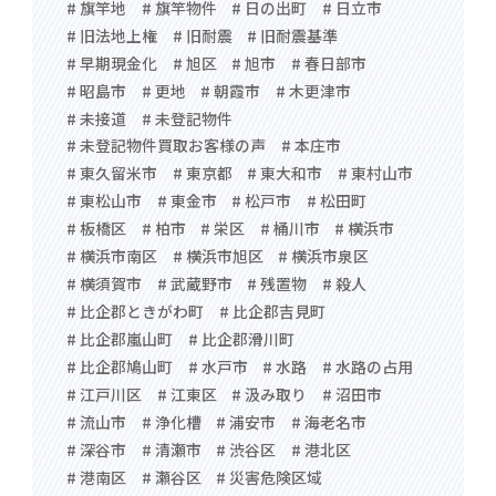
# 旗竿地
# 旗竿物件
# 日の出町
# 日立市
# 旧法地上権
# 旧耐震
# 旧耐震基準
# 早期現金化
# 旭区
# 旭市
# 春日部市
# 昭島市
# 更地
# 朝霞市
# 木更津市
# 未接道
# 未登記物件
# 未登記物件買取お客様の声
# 本庄市
# 東久留米市
# 東京都
# 東大和市
# 東村山市
# 東松山市
# 東金市
# 松戸市
# 松田町
# 板橋区
# 柏市
# 栄区
# 桶川市
# 横浜市
# 横浜市南区
# 横浜市旭区
# 横浜市泉区
# 横須賀市
# 武蔵野市
# 残置物
# 殺人
# 比企郡ときがわ町
# 比企郡吉見町
# 比企郡嵐山町
# 比企郡滑川町
# 比企郡鳩山町
# 水戸市
# 水路
# 水路の占用
# 江戸川区
# 江東区
# 汲み取り
# 沼田市
# 流山市
# 浄化槽
# 浦安市
# 海老名市
# 深谷市
# 清瀬市
# 渋谷区
# 港北区
# 港南区
# 瀬谷区
# 災害危険区域