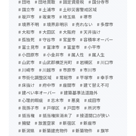
# 団地
# 団地買取
# 固定資産税
# 国分寺市
# 国立市
# 土浦市
# 土砂災害警戒区域
# 坂戸市
# 坂東市
# 埼玉県
# 堺市
# 境界不明
# 境界非明示
# 売れない
# 多摩市
# 大和市
# 大田区
# 大阪府
# 天井抜け
# 孤独死
# 守谷市
# 宮里市
# 容積率オーバー
# 富士見市
# 富津市
# 富里市
# 小平市
# 小田原市
# 小金井市
# 属人性
# 属人生
# 山武市
# 山武郡横芝光町
# 岩槻区
# 川口市
# 川崎市
# 川越市
# 市原市
# 市川市
# 市街化調整区域
# 常総市
# 平塚市
# 幸手市
# 床抜け
# 府中市
# 座間市
# 建て替え不可
# 建ぺい率オーバー
# 建築基準法道路外
# 心理的瑕疵
# 志木市
# 悪臭
# 成田市
# 我孫子市
# 戸塚区
# 戸田市
# 所沢市
# 抵当権
# 抵当権抹消未了
# 接道間口が狭い
# 擁壁
# 放置空家
# 新宿区
# 新座市
# 新潟県
# 新築建売物件
# 新築物件
# 旗竿