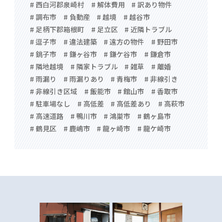
# 西白河郡泉崎村
# 解体費用
# 訳あり物件
# 調布市
# 負動産
# 越境
# 越谷市
# 足柄下郡箱根町
# 足立区
# 近隣トラブル
# 逗子市
# 違法建築
# 遠方の物件
# 野田市
# 銚子市
# 鎌ヶ谷市
# 鎌ケ谷市
# 鎌倉市
# 隣地越境
# 隣家トラブル
# 雑草
# 離婚
# 雨漏り
# 雨漏りあり
# 青梅市
# 非線引き
# 非線引き区域
# 飯能市
# 館山市
# 香取市
# 駐車場なし
# 高低差
# 高低差あり
# 高萩市
# 高速道路
# 鴨川市
# 鴻巣市
# 鶴ヶ島市
# 鶴見区
# 鹿嶋市
# 龍ヶ崎市
# 龍ケ崎市