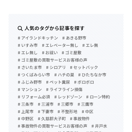
人気のタグから記事を探す
# アイランドキッチン
# あきる野市
# いすみ市
# エレベーター無し
# エレ無
# エレ無し
# お祓い
# ゴミ屋敷
# ゴミ屋敷の買取サービスお客様の声
# さいたま市
# シロアリ
# セットバック
# つくばみらい市
# ハチの巣
# ひたちなか市
# ふじみ野市
# ペット糞尿
# ボロボロ
# マンション
# ライフライン損傷
# リフォーム必須
# レッドゾーン
# ローン特約
# 三条市
# 三浦市
# 三郷市
# 三鷹市
# 上尾市
# 下妻市
# 不整形地
# 中区
# 中野区
# 久慈郡大子町
# 事故物件
# 事故物件の買取サービスお客様の声
# 井戸水