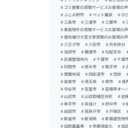
# ゴミ屋敷の買取サービスお客様の声
# ふじみ野市
# ペット糞尿
# ボ
# 三条市
# 三浦市
# 三郷市
#
# 事故物件の買取サービスお客様の声
# 借地権付き空き家買取のお客様の声
# 八王子市
# 八街市
# 共有持分
# 加須市
# 勝浦市
# 勾配天井
# 区画整理地内
# 千葉市
# 千葉
# 印西市
# 厚木市
# 取手市
#
# 商業地域
# 四街道市
# 団地
# 坂東市
# 埼玉県
# 堺市
# 境
# 守谷市
# 宮里市
# 容積率オー
# 山武市
# 山武郡横芝光町
# 岩
# 幸手市
# 床抜け
# 府中市
#
# 成田市
# 我孫子市
# 戸塚区
# 新座市
# 新潟県
# 新築建売物
# 旧耐震基準
# 早期現金化
# 旭