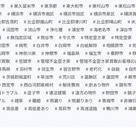
庄市
# 東久留米市
# 東京都
# 東大和市
# 東村山市
# 東松山市
市
# 横浜市
# 横浜市南区
# 横浜市旭区
# 横浜市泉区
# 横須
企郡吉見町
# 比企郡嵐山町
# 比企郡滑川町
# 比企郡鳩山町
# 
# 沼田市
# 流山市
# 浄化槽
# 浦安市
# 海老名市
# 深谷市
域
# 無指定区域
# 熊谷市
# 牛久市
# 特定空き家
# 特定空家
町田市
# 病死
# 白井市
# 白岡市
# 白紙解除
# 相模原市
# 
石岡市
# 神奈川県
# 神栖市
# 福島県
# 福生市
# 秦野市
# 
家買取
# 笠間市
# 管理不全空き家
# 管理不全空き家買取お客様の
 群馬県
# 羽村市
# 羽生市
# 習志野市
# 老朽化
# 自殺
# 自
# 茨城郡城里町
# 草加市
# 荒川区
# 葛飾区
# 蓮田市
# 蕨
# 西宮市
# 西白河郡泉崎村
# 解体費用
# 訳あり物件
# 調布市
隣トラブル
# 逗子市
# 違法建築
# 遠方の物件
# 野田市
# 銚
ブル
# 雑草
# 離婚
# 雨漏り
# 雨漏りあり
# 青梅市
# 非線
# 高低差
# 高低差あり
# 高萩市
# 高速道路
# 鴨川市
# 鴻