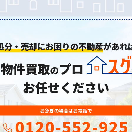
処分・売却にお困りの不動産
があれ
り物件買取
プロ
の
お任せください
お急ぎの場合はお電話で
0120-552-925