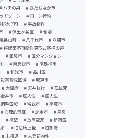
# ハチの巣
# ひたちなか市
レッドゾーン
# ローン特約
慈郡大子町
# 事故物件
市
# 保土ヶ谷区
# 倒壊
郡毛呂山町
# 八千代市
# 八潮市
# 再建築不可物件買取お客様の声
# 匝瑳市
# 区分マンション
ツ川
# 南房総市
# 南足柄市
件
# 和光市
# 品川区
砂災害警戒区域
# 坂戸市
# 大阪府
# 天井抜け
# 孤独死
小金井市
# 属人性
# 属人生
化調整区域
# 常総市
# 平塚市
# 心理的瑕疵
# 志木市
# 悪臭
# 擁壁
# 放置空家
# 新宿区
立市
# 旧法地上権
# 旧耐震
# 未接道
# 未登記物件