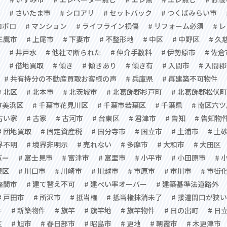
# さいたま市
# シロアリ
# セットバック
# つくばみらい市
ロボロ
# マンション
# ライフライン損傷
# リフォーム必須
# 
 三鷹市
# 上尾市
# 下妻市
# 不整形地
# 中区
# 中野区
# 久
# 井戸水
# 他社で断られた
# 仲介手数料
# 伊勢原市
# 佐倉
# 借地買取
# 傾き
# 傾きあり
# 傾き有
# 入間市
# 入間
# 共有持分の不動産買取お客様の声
# 兵庫県
# 再建築不可物件
# 北区
# 北本市
# 北茨城市
# 北葛飾郡杉戸町
# 北葛飾郡松伏町
市美浜区
# 千葉市花見川区
# 千葉市若葉区
# 千葉県
# 南区六
 古い家
# 古家
# 古河市
# 台東区
# 君津市
# 告知
# 告知物
# 団地買取
# 固定資産税
# 国分寺市
# 国立市
# 土浦市
# 土
界不明
# 境界非明示
# 売れない
# 多摩市
# 大和市
# 大田区
バー
# 富士見市
# 富津市
# 富里市
# 小平市
# 小田原市
# 
槻区
# 川口市
# 川崎市
# 川越市
# 市原市
# 市川市
# 市街
 座間市
# 建て替え不可
# 建ぺい率オーバー
# 建築基準法道路外
# 戸田市
# 所沢市
# 抵当権
# 抵当権抹消未了
# 接道間口が狭い
件
# 新築物件
# 旗竿
# 旗竿地
# 旗竿物件
# 日の出町
# 日
区
# 旭市
# 春日部市
# 昭島市
# 更地
# 朝霞市
# 木更津市