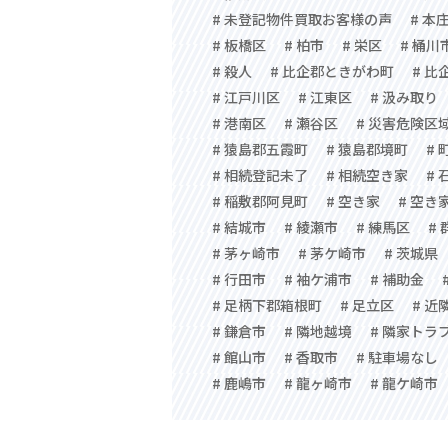
# 未登記物件買取お客様の声
# 本
# 板橋区
# 柏市
# 栄区
# 桶川
# 殺人
# 比企郡ときがわ町
# 比
# 江戸川区
# 江東区
# 汲み取り
# 港南区
# 瀬谷区
# 災害危険区
# 猿島郡五霞町
# 猿島郡境町
# 
# 相続登記未了
# 相続空き家
# 
# 稲敷郡阿見町
# 空き家
# 空き
# 結城市
# 綾瀬市
# 練馬区
#
# 茅ヶ崎市
# 茅ケ崎市
# 茨城県
# 行田市
# 袖ケ浦市
# 補助金
# 足柄下郡箱根町
# 足立区
# 近
# 鎌倉市
# 隣地越境
# 隣家トラ
# 館山市
# 香取市
# 駐車場なし
# 鹿嶋市
# 龍ヶ崎市
# 龍ケ崎市