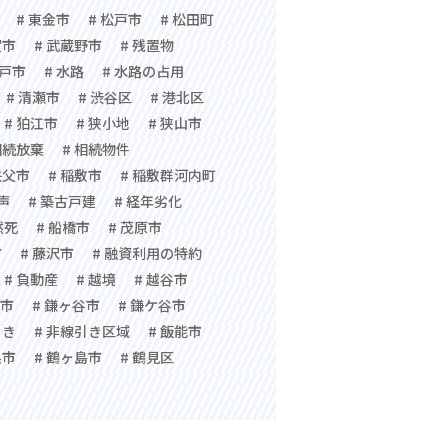
# 東金市
# 松戸市
# 松田町
賀市
# 武蔵野市
# 残置物
水戸市
# 水路
# 水路の占用
# 清瀬市
# 渋谷区
# 港北区
# 狛江市
# 狭小地
# 狭山市
相続放棄
# 相続物件
秩父市
# 稲敷市
# 稲敷群河内町
声
# 築古戸建
# 経年劣化
然死
# 船橋市
# 茂原市
市
# 藤沢市
# 融資利用の特約
# 負動産
# 越境
# 越谷市
子市
# 鎌ヶ谷市
# 鎌ケ谷市
引き
# 非線引き区域
# 飯能市
巣市
# 鶴ヶ島市
# 鶴見区