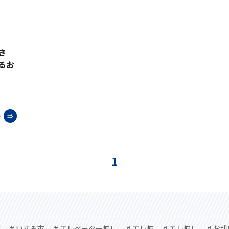
き
るお
む
1
市
# いすみ市
# エレベーター無し
# エレ無
# エレ無し
# お