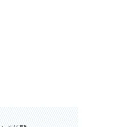
祓い
# ゴミ屋敷