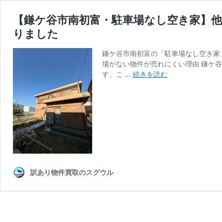
【鎌ケ谷市南初富・駐車場なし空き家】他
りました
鎌ケ谷市南初富の「駐車場なし空き家
場がない物件が売れにくい理由 鎌ケ
【鎌
す。こ …
続きを読む
ケ
谷
市
南
初
富・
駐
車
場
訳あり物件買取のスグウル
な
し
空
き
家】