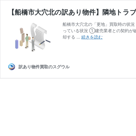
【船橋市大穴北の訳あり物件】隣地トラ
船橋市大穴北の「更地」買取時の状況
っている状況 ①建売業者との契約が
【船
却する …
続きを読む
橋
市
大
穴
訳あり物件買取のスグウル
北
の
訳
あ
り
物
件】
隣
地
ト
ラ