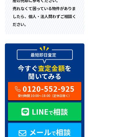
産の売却に参考ください。
売れなくて困っている物件がありま
したら、個人・法人問わずご相談く
ださい。
今すぐ
査定金額
を
聞いてみる
0120-552-925
受付時間 10:00〜18:00（定休日除く）
LINE
相談
で
メール
相談
で