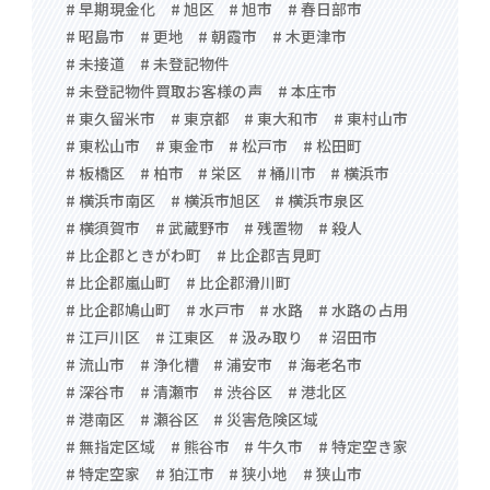
# 早期現金化
# 旭区
# 旭市
# 春日部市
# 昭島市
# 更地
# 朝霞市
# 木更津市
# 未接道
# 未登記物件
# 未登記物件買取お客様の声
# 本庄市
# 東久留米市
# 東京都
# 東大和市
# 東村山市
# 東松山市
# 東金市
# 松戸市
# 松田町
# 板橋区
# 柏市
# 栄区
# 桶川市
# 横浜市
# 横浜市南区
# 横浜市旭区
# 横浜市泉区
# 横須賀市
# 武蔵野市
# 残置物
# 殺人
# 比企郡ときがわ町
# 比企郡吉見町
# 比企郡嵐山町
# 比企郡滑川町
# 比企郡鳩山町
# 水戸市
# 水路
# 水路の占用
# 江戸川区
# 江東区
# 汲み取り
# 沼田市
# 流山市
# 浄化槽
# 浦安市
# 海老名市
# 深谷市
# 清瀬市
# 渋谷区
# 港北区
# 港南区
# 瀬谷区
# 災害危険区域
# 無指定区域
# 熊谷市
# 牛久市
# 特定空き家
# 特定空家
# 狛江市
# 狭小地
# 狭山市