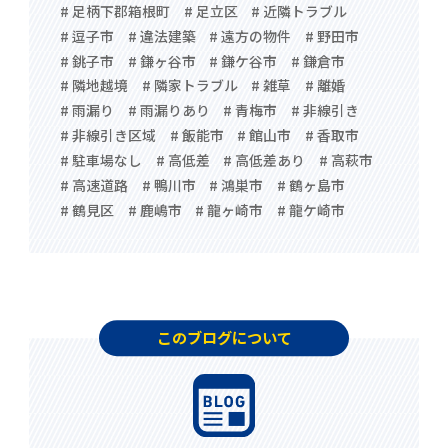
# 足柄下郡箱根町
# 足立区
# 近隣トラブル
# 逗子市
# 違法建築
# 遠方の物件
# 野田市
# 銚子市
# 鎌ヶ谷市
# 鎌ケ谷市
# 鎌倉市
# 隣地越境
# 隣家トラブル
# 雑草
# 離婚
# 雨漏り
# 雨漏りあり
# 青梅市
# 非線引き
# 非線引き区域
# 飯能市
# 館山市
# 香取市
# 駐車場なし
# 高低差
# 高低差あり
# 高萩市
# 高速道路
# 鴨川市
# 鴻巣市
# 鶴ヶ島市
# 鶴見区
# 鹿嶋市
# 龍ヶ崎市
# 龍ケ崎市
このブログについて