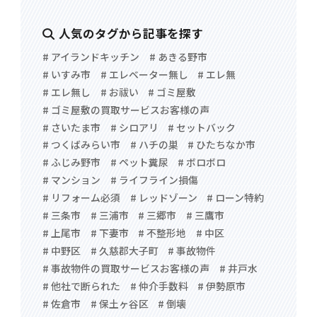
人気のタグから記事を探す
# アイランドキッチン
# あきる野市
# いすみ市
# エレベーター無し
# エレ無
# エレ無し
# お祓い
# ゴミ屋敷
# ゴミ屋敷の買取サービスお客様の声
# さいたま市
# シロアリ
# セットバック
# つくばみらい市
# ハチの巣
# ひたちなか市
# ふじみ野市
# ペット糞尿
# ボロボロ
# マンション
# ライフライン損傷
# リフォーム必須
# レッドゾーン
# ローン特約
# 三条市
# 三浦市
# 三郷市
# 三鷹市
# 上尾市
# 下妻市
# 不整形地
# 中区
# 中野区
# 久慈郡大子町
# 事故物件
# 事故物件の買取サービスお客様の声
# 井戸水
# 他社で断られた
# 仲介手数料
# 伊勢原市
# 佐倉市
# 保土ヶ谷区
# 倒壊