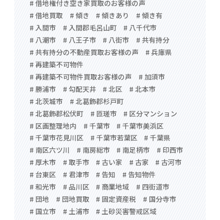
# 借地権付き空き家買取のお客様の声
# 借地買取
# 傾き
# 傾きあり
# 傾き有
# 入間市
# 入間郡毛呂山町
# 八千代市
# 八潮市
# 八王子市
# 八街市
# 共有持分
# 共有持分の不動産買取お客様の声
# 兵庫県
# 再建築不可物件
# 再建築不可物件買取お客様の声
# 加須市
# 勝浦市
# 勾配天井
# 北区
# 北本市
# 北茨城市
# 北葛飾郡杉戸町
# 北葛飾郡松伏町
# 匝瑳市
# 区分マンション
# 区画整理地内
# 千葉市
# 千葉市美浜区
# 千葉市花見川区
# 千葉市若葉区
# 千葉県
# 南区六ツ川
# 南房総市
# 南足柄市
# 印西市
# 厚木市
# 取手市
# 古い家
# 古家
# 古河市
# 台東区
# 君津市
# 告知
# 告知物件
# 和光市
# 品川区
# 商業地域
# 四街道市
# 団地
# 団地買取
# 固定資産税
# 国分寺市
# 国立市
# 土浦市
# 土砂災害警戒区域