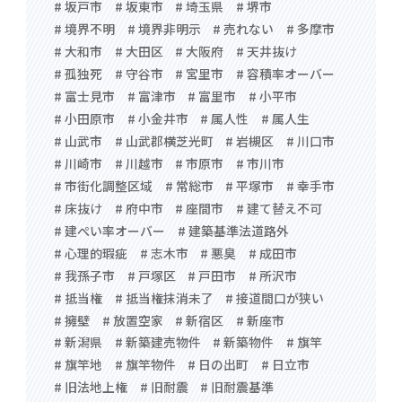
# 坂戸市
# 坂東市
# 埼玉県
# 堺市
# 境界不明
# 境界非明示
# 売れない
# 多摩市
# 大和市
# 大田区
# 大阪府
# 天井抜け
# 孤独死
# 守谷市
# 宮里市
# 容積率オーバー
# 富士見市
# 富津市
# 富里市
# 小平市
# 小田原市
# 小金井市
# 属人性
# 属人生
# 山武市
# 山武郡横芝光町
# 岩槻区
# 川口市
# 川崎市
# 川越市
# 市原市
# 市川市
# 市街化調整区域
# 常総市
# 平塚市
# 幸手市
# 床抜け
# 府中市
# 座間市
# 建て替え不可
# 建ぺい率オーバー
# 建築基準法道路外
# 心理的瑕疵
# 志木市
# 悪臭
# 成田市
# 我孫子市
# 戸塚区
# 戸田市
# 所沢市
# 抵当権
# 抵当権抹消未了
# 接道間口が狭い
# 擁壁
# 放置空家
# 新宿区
# 新座市
# 新潟県
# 新築建売物件
# 新築物件
# 旗竿
# 旗竿地
# 旗竿物件
# 日の出町
# 日立市
# 旧法地上権
# 旧耐震
# 旧耐震基準