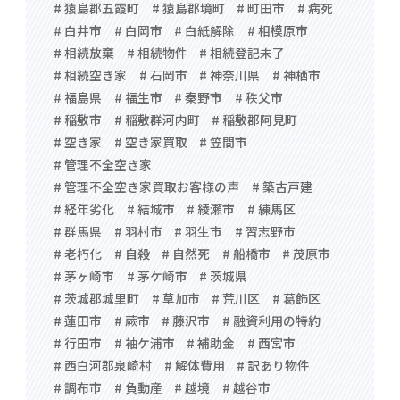
# 猿島郡五霞町
# 猿島郡境町
# 町田市
# 病死
# 白井市
# 白岡市
# 白紙解除
# 相模原市
# 相続放棄
# 相続物件
# 相続登記未了
# 相続空き家
# 石岡市
# 神奈川県
# 神栖市
# 福島県
# 福生市
# 秦野市
# 秩父市
# 稲敷市
# 稲敷群河内町
# 稲敷郡阿見町
# 空き家
# 空き家買取
# 笠間市
# 管理不全空き家
# 管理不全空き家買取お客様の声
# 築古戸建
# 経年劣化
# 結城市
# 綾瀬市
# 練馬区
# 群馬県
# 羽村市
# 羽生市
# 習志野市
# 老朽化
# 自殺
# 自然死
# 船橋市
# 茂原市
# 茅ヶ崎市
# 茅ケ崎市
# 茨城県
# 茨城郡城里町
# 草加市
# 荒川区
# 葛飾区
# 蓮田市
# 蕨市
# 藤沢市
# 融資利用の特約
# 行田市
# 袖ケ浦市
# 補助金
# 西宮市
# 西白河郡泉崎村
# 解体費用
# 訳あり物件
# 調布市
# 負動産
# 越境
# 越谷市