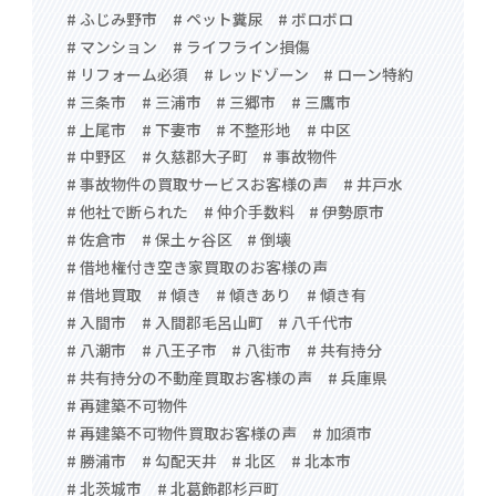
# ふじみ野市
# ペット糞尿
# ボロボロ
# マンション
# ライフライン損傷
# リフォーム必須
# レッドゾーン
# ローン特約
# 三条市
# 三浦市
# 三郷市
# 三鷹市
# 上尾市
# 下妻市
# 不整形地
# 中区
# 中野区
# 久慈郡大子町
# 事故物件
# 事故物件の買取サービスお客様の声
# 井戸水
# 他社で断られた
# 仲介手数料
# 伊勢原市
# 佐倉市
# 保土ヶ谷区
# 倒壊
# 借地権付き空き家買取のお客様の声
# 借地買取
# 傾き
# 傾きあり
# 傾き有
# 入間市
# 入間郡毛呂山町
# 八千代市
# 八潮市
# 八王子市
# 八街市
# 共有持分
# 共有持分の不動産買取お客様の声
# 兵庫県
# 再建築不可物件
# 再建築不可物件買取お客様の声
# 加須市
# 勝浦市
# 勾配天井
# 北区
# 北本市
# 北茨城市
# 北葛飾郡杉戸町