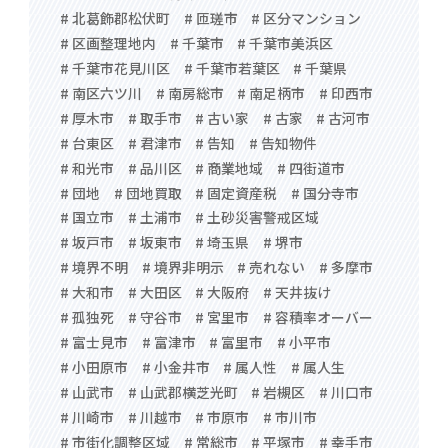
# 北葛飾郡松伏町
# 匝瑳市
# 区分マンション
# 区画整理地内
# 千葉市
# 千葉市美浜区
# 千葉市花見川区
# 千葉市若葉区
# 千葉県
# 南区六ツ川
# 南房総市
# 南足柄市
# 印西市
# 厚木市
# 取手市
# 古い家
# 古家
# 古河市
# 台東区
# 君津市
# 告知
# 告知物件
# 和光市
# 品川区
# 商業地域
# 四街道市
# 団地
# 団地買取
# 固定資産税
# 国分寺市
# 国立市
# 土浦市
# 土砂災害警戒区域
# 坂戸市
# 坂東市
# 埼玉県
# 堺市
# 境界不明
# 境界非明示
# 売れない
# 多摩市
# 大和市
# 大田区
# 大阪府
# 天井抜け
# 孤独死
# 守谷市
# 宮里市
# 容積率オーバー
# 富士見市
# 富津市
# 富里市
# 小平市
# 小田原市
# 小金井市
# 属人性
# 属人生
# 山武市
# 山武郡横芝光町
# 岩槻区
# 川口市
# 川崎市
# 川越市
# 市原市
# 市川市
# 市街化調整区域
# 常総市
# 平塚市
# 幸手市