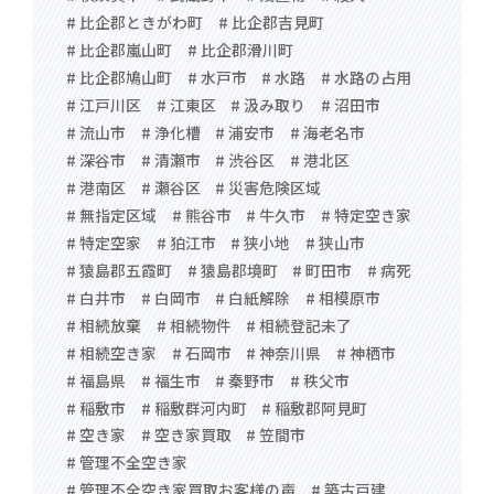
# 比企郡ときがわ町
# 比企郡吉見町
# 比企郡嵐山町
# 比企郡滑川町
# 比企郡鳩山町
# 水戸市
# 水路
# 水路の占用
# 江戸川区
# 江東区
# 汲み取り
# 沼田市
# 流山市
# 浄化槽
# 浦安市
# 海老名市
# 深谷市
# 清瀬市
# 渋谷区
# 港北区
# 港南区
# 瀬谷区
# 災害危険区域
# 無指定区域
# 熊谷市
# 牛久市
# 特定空き家
# 特定空家
# 狛江市
# 狭小地
# 狭山市
# 猿島郡五霞町
# 猿島郡境町
# 町田市
# 病死
# 白井市
# 白岡市
# 白紙解除
# 相模原市
# 相続放棄
# 相続物件
# 相続登記未了
# 相続空き家
# 石岡市
# 神奈川県
# 神栖市
# 福島県
# 福生市
# 秦野市
# 秩父市
# 稲敷市
# 稲敷群河内町
# 稲敷郡阿見町
# 空き家
# 空き家買取
# 笠間市
# 管理不全空き家
# 管理不全空き家買取お客様の声
# 築古戸建