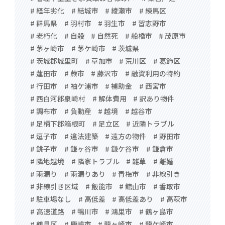
# 経年劣化
# 結城市
# 綾瀬市
# 練馬区
# 群馬県
# 羽村市
# 羽生市
# 習志野市
# 老朽化
# 自殺
# 自然死
# 船橋市
# 茂原市
# 茅ヶ崎市
# 茅ケ崎市
# 茨城県
# 茨城郡城里町
# 草加市
# 荒川区
# 葛飾区
# 蓮田市
# 蕨市
# 藤沢市
# 融資利用の特約
# 行田市
# 袖ケ浦市
# 補助金
# 西宮市
# 西白河郡泉崎村
# 解体費用
# 訳あり物件
# 調布市
# 負動産
# 越境
# 越谷市
# 足柄下郡箱根町
# 足立区
# 近隣トラブル
# 逗子市
# 違法建築
# 遠方の物件
# 野田市
# 銚子市
# 鎌ヶ谷市
# 鎌ケ谷市
# 鎌倉市
# 隣地越境
# 隣家トラブル
# 雑草
# 離婚
# 雨漏り
# 雨漏りあり
# 青梅市
# 非線引き
# 非線引き区域
# 飯能市
# 館山市
# 香取市
# 駐車場なし
# 高低差
# 高低差あり
# 高萩市
# 高速道路
# 鴨川市
# 鴻巣市
# 鶴ヶ島市
# 鶴見区
# 鹿嶋市
# 龍ヶ崎市
# 龍ケ崎市