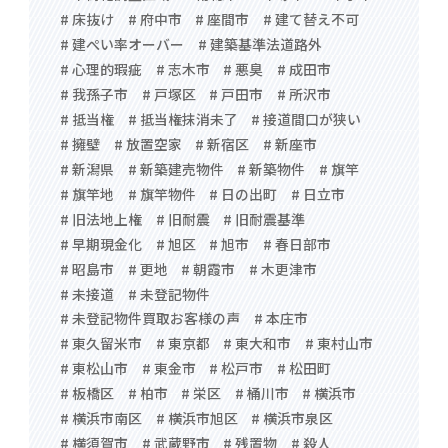
# 床抜け
# 府中市
# 座間市
# 建て替え不可
# 建ぺい率オーバー
# 建築基準法道路外
# 心理的瑕疵
# 志木市
# 悪臭
# 成田市
# 我孫子市
# 戸塚区
# 戸田市
# 所沢市
# 抵当権
# 抵当権抹消未了
# 接道間口が狭い
# 擁壁
# 放置空家
# 新宿区
# 新座市
# 新潟県
# 新築建売物件
# 新築物件
# 旗竿
# 旗竿地
# 旗竿物件
# 日の出町
# 日立市
# 旧法地上権
# 旧耐震
# 旧耐震基準
# 早期現金化
# 旭区
# 旭市
# 春日部市
# 昭島市
# 更地
# 朝霞市
# 木更津市
# 未接道
# 未登記物件
# 未登記物件買取お客様の声
# 本庄市
# 東久留米市
# 東京都
# 東大和市
# 東村山市
# 東松山市
# 東金市
# 松戸市
# 松田町
# 板橋区
# 柏市
# 栄区
# 桶川市
# 横浜市
# 横浜市南区
# 横浜市旭区
# 横浜市泉区
# 横須賀市
# 武蔵野市
# 残置物
# 殺人