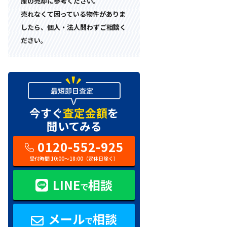
産の売却に参考ください。
売れなくて困っている物件がありま
したら、個人・法人問わずご相談く
ださい。
今すぐ
査定金額
を
聞いてみる
0120-552-925
受付時間 10:00〜18:00（定休日除く）
LINE
相談
で
メール
相談
で