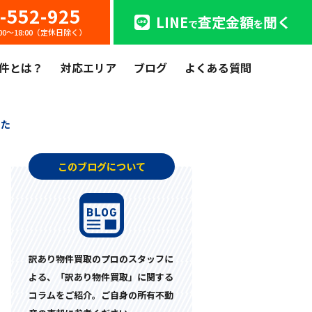
-552-925
LINE
査定金額
聞く
で
を
:00〜18:00（定休日除く）
件とは？
対応エリア
ブログ
よくある質問
した
このブログについて
訳あり物件買取のプロのスタッフに
よる、「訳あり物件買取」に関する
コラムをご紹介。ご自身の所有不動