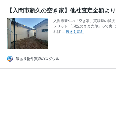
【入間市新久の空き家】他社査定金額より
入間市新久の「空き家」買取時の状況
メリット 「現況のまま売却」って実
【入
れば …
続きを読む
間
市
新
久
の
訳あり物件買取のスグウル
空
き
家】
他
社
査
定
金
額
よ