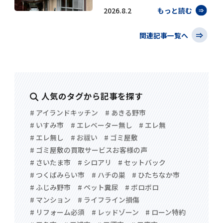
2026.8.2
もっと読む
関連記事一覧へ
人気のタグから記事を探す
# アイランドキッチン
# あきる野市
# いすみ市
# エレベーター無し
# エレ無
# エレ無し
# お祓い
# ゴミ屋敷
# ゴミ屋敷の買取サービスお客様の声
# さいたま市
# シロアリ
# セットバック
# つくばみらい市
# ハチの巣
# ひたちなか市
# ふじみ野市
# ペット糞尿
# ボロボロ
# マンション
# ライフライン損傷
# リフォーム必須
# レッドゾーン
# ローン特約