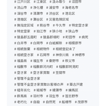
# 江戸川区
# 江東区
# 汲み取り
# 沼田市
# 流山市
# 浄化槽
# 浦安市
# 海老名市
# 深谷市
# 清瀬市
# 渋谷区
# 港北区
# 港南区
# 瀬谷区
# 災害危険区域
# 無指定区域
# 熊谷市
# 牛久市
# 特定空き家
# 特定空家
# 狛江市
# 狭小地
# 狭山市
# 猿島郡五霞町
# 猿島郡境町
# 町田市
# 病死
# 白井市
# 白岡市
# 白紙解除
# 相模原市
# 相続放棄
# 相続物件
# 相続登記未了
# 相続空き家
# 石岡市
# 神奈川県
# 神栖市
# 福島県
# 福生市
# 秦野市
# 秩父市
# 稲敷市
# 稲敷群河内町
# 稲敷郡阿見町
# 空き家
# 空き家買取
# 笠間市
# 管理不全空き家
# 管理不全空き家買取お客様の声
# 築古戸建
# 経年劣化
# 結城市
# 綾瀬市
# 練馬区
# 群馬県
# 羽村市
# 羽生市
# 習志野市
# 老朽化
# 自殺
# 自然死
# 船橋市
# 茂原市