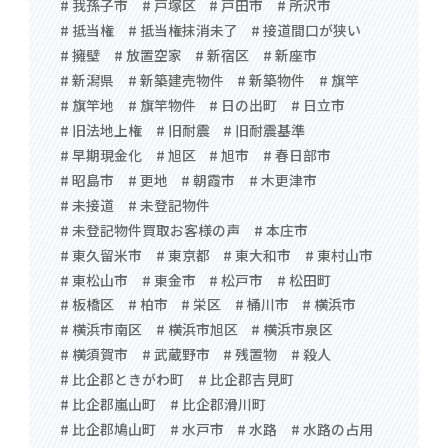
# 我孫子市
# 戸塚区
# 戸田市
# 所沢市
# 抵当権
# 抵当権抹消未了
# 接道間口が狭い
# 擁壁
# 放置空家
# 新宿区
# 新座市
# 新潟県
# 新築建売物件
# 新築物件
# 旗竿
# 旗竿地
# 旗竿物件
# 日の出町
# 日立市
# 旧法地上権
# 旧耐震
# 旧耐震基準
# 早期現金化
# 旭区
# 旭市
# 春日部市
# 昭島市
# 更地
# 朝霞市
# 木更津市
# 未接道
# 未登記物件
# 未登記物件買取お客様の声
# 本庄市
# 東久留米市
# 東京都
# 東大和市
# 東村山市
# 東松山市
# 東金市
# 松戸市
# 松田町
# 板橋区
# 柏市
# 栄区
# 桶川市
# 横浜市
# 横浜市南区
# 横浜市旭区
# 横浜市泉区
# 横須賀市
# 武蔵野市
# 残置物
# 殺人
# 比企郡ときがわ町
# 比企郡吉見町
# 比企郡嵐山町
# 比企郡滑川町
# 比企郡鳩山町
# 水戸市
# 水路
# 水路の占用