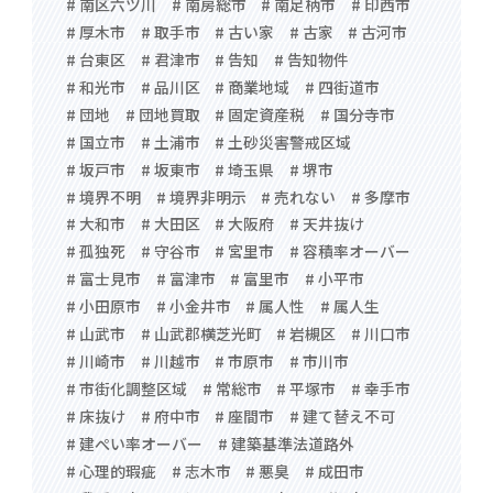
# 南区六ツ川
# 南房総市
# 南足柄市
# 印西市
# 厚木市
# 取手市
# 古い家
# 古家
# 古河市
# 台東区
# 君津市
# 告知
# 告知物件
# 和光市
# 品川区
# 商業地域
# 四街道市
# 団地
# 団地買取
# 固定資産税
# 国分寺市
# 国立市
# 土浦市
# 土砂災害警戒区域
# 坂戸市
# 坂東市
# 埼玉県
# 堺市
# 境界不明
# 境界非明示
# 売れない
# 多摩市
# 大和市
# 大田区
# 大阪府
# 天井抜け
# 孤独死
# 守谷市
# 宮里市
# 容積率オーバー
# 富士見市
# 富津市
# 富里市
# 小平市
# 小田原市
# 小金井市
# 属人性
# 属人生
# 山武市
# 山武郡横芝光町
# 岩槻区
# 川口市
# 川崎市
# 川越市
# 市原市
# 市川市
# 市街化調整区域
# 常総市
# 平塚市
# 幸手市
# 床抜け
# 府中市
# 座間市
# 建て替え不可
# 建ぺい率オーバー
# 建築基準法道路外
# 心理的瑕疵
# 志木市
# 悪臭
# 成田市