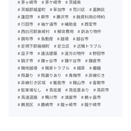
# 茅ヶ崎市
# 茅ケ崎市
# 茨城県
# 茨城郡城里町
# 草加市
# 荒川区
# 葛飾区
# 蓮田市
# 蕨市
# 藤沢市
# 融資利用の特約
# 行田市
# 袖ケ浦市
# 補助金
# 西宮市
# 西白河郡泉崎村
# 解体費用
# 訳あり物件
# 調布市
# 負動産
# 越境
# 越谷市
# 足柄下郡箱根町
# 足立区
# 近隣トラブル
# 逗子市
# 違法建築
# 遠方の物件
# 野田市
# 銚子市
# 鎌ヶ谷市
# 鎌ケ谷市
# 鎌倉市
# 隣地越境
# 隣家トラブル
# 雑草
# 離婚
# 雨漏り
# 雨漏りあり
# 青梅市
# 非線引き
# 非線引き区域
# 飯能市
# 館山市
# 香取市
# 駐車場なし
# 高低差
# 高低差あり
# 高萩市
# 高速道路
# 鴨川市
# 鴻巣市
# 鶴ヶ島市
# 鶴見区
# 鹿嶋市
# 龍ヶ崎市
# 龍ケ崎市