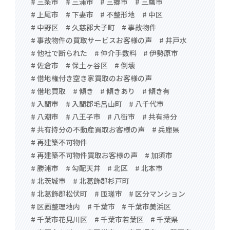
# 三条市
# 三浦市
# 三郷市
# 三鷹市
# 上尾市
# 下妻市
# 不整形地
# 中区
# 中野区
# 久慈郡大子町
# 事故物件
# 事故物件の買取サービスお客様の声
# 井戸水
# 他社で断られた
# 仲介手数料
# 伊勢原市
# 佐倉市
# 保土ヶ谷区
# 倒壊
# 借地権付き空き家買取のお客様の声
# 借地買取
# 傾き
# 傾きあり
# 傾き有
# 入間市
# 入間郡毛呂山町
# 八千代市
# 八潮市
# 八王子市
# 八街市
# 共有持分
# 共有持分の不動産買取お客様の声
# 兵庫県
# 再建築不可物件
# 再建築不可物件買取お客様の声
# 加須市
# 勝浦市
# 勾配天井
# 北区
# 北本市
# 北茨城市
# 北葛飾郡杉戸町
# 北葛飾郡松伏町
# 匝瑳市
# 区分マンション
# 区画整理地内
# 千葉市
# 千葉市美浜区
# 千葉市花見川区
# 千葉市若葉区
# 千葉県