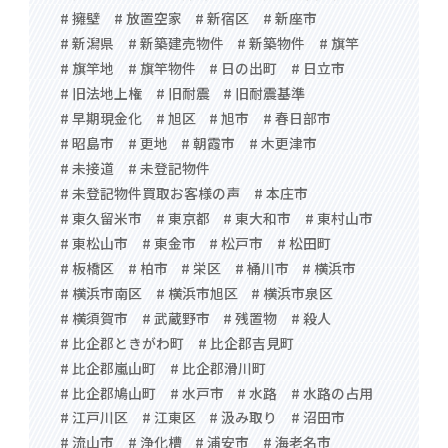
# 擁壁
# 放置空家
# 新宿区
# 新座市
# 新潟県
# 新築建売物件
# 新築物件
# 旗竿
# 旗竿地
# 旗竿物件
# 日の出町
# 日立市
# 旧法地上権
# 旧耐震
# 旧耐震基準
# 早期現金化
# 旭区
# 旭市
# 春日部市
# 昭島市
# 更地
# 朝霞市
# 木更津市
# 未接道
# 未登記物件
# 未登記物件買取お客様の声
# 本庄市
# 東久留米市
# 東京都
# 東大和市
# 東村山市
# 東松山市
# 東金市
# 松戸市
# 松田町
# 板橋区
# 柏市
# 栄区
# 桶川市
# 横浜市
# 横浜市南区
# 横浜市旭区
# 横浜市泉区
# 横須賀市
# 武蔵野市
# 残置物
# 殺人
# 比企郡ときがわ町
# 比企郡吉見町
# 比企郡嵐山町
# 比企郡滑川町
# 比企郡鳩山町
# 水戸市
# 水路
# 水路の占用
# 江戸川区
# 江東区
# 汲み取り
# 沼田市
# 流山市
# 浄化槽
# 浦安市
# 海老名市