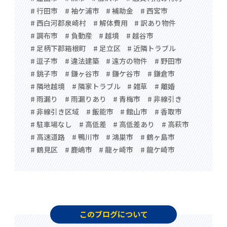
# 行田市
# 袖ケ浦市
# 補助金
# 西宮市
# 西白河郡泉崎村
# 解体費用
# 訳あり物件
# 調布市
# 負動産
# 越境
# 越谷市
# 足柄下郡箱根町
# 足立区
# 近隣トラブル
# 逗子市
# 違法建築
# 遠方の物件
# 野田市
# 銚子市
# 鎌ヶ谷市
# 鎌ケ谷市
# 鎌倉市
# 隣地越境
# 隣家トラブル
# 雑草
# 離婚
# 雨漏り
# 雨漏りあり
# 青梅市
# 非線引き
# 非線引き区域
# 飯能市
# 館山市
# 香取市
# 駐車場なし
# 高低差
# 高低差あり
# 高萩市
# 高速道路
# 鴨川市
# 鴻巣市
# 鶴ヶ島市
# 鶴見区
# 鹿嶋市
# 龍ヶ崎市
# 龍ケ崎市
このブログについて