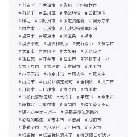
# 台東区
# 君津市
# 告知
# 告知物件
# 和光市
# 品川区
# 商業地域
# 四街道市
# 団地
# 団地買取
# 固定資産税
# 国分寺市
# 国立市
# 土浦市
# 土砂災害警戒区域
# 坂戸市
# 坂東市
# 埼玉県
# 堺市
# 境界不明
# 境界非明示
# 売れない
# 多摩市
# 大和市
# 大田区
# 大阪府
# 天井抜け
# 孤独死
# 守谷市
# 宮里市
# 容積率オーバー
# 富士見市
# 富津市
# 富里市
# 小平市
# 小田原市
# 小金井市
# 属人性
# 属人生
# 山武市
# 山武郡横芝光町
# 岩槻区
# 川口市
# 川崎市
# 川越市
# 市原市
# 市川市
# 市街化調整区域
# 常総市
# 平塚市
# 幸手市
# 床抜け
# 府中市
# 座間市
# 建て替え不可
# 建ぺい率オーバー
# 建築基準法道路外
# 心理的瑕疵
# 志木市
# 悪臭
# 成田市
# 我孫子市
# 戸塚区
# 戸田市
# 所沢市
# 抵当権
# 抵当権抹消未了
# 接道間口が狭い