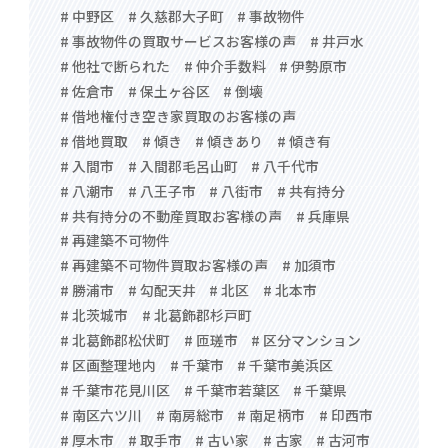
# 中野区
# 久慈郡大子町
# 事故物件
# 事故物件の買取サービスお客様の声
# 井戸水
# 他社で断られた
# 仲介手数料
# 伊勢原市
# 佐倉市
# 保土ヶ谷区
# 倒壊
# 借地権付き空き家買取のお客様の声
# 借地買取
# 傾き
# 傾きあり
# 傾き有
# 入間市
# 入間郡毛呂山町
# 八千代市
# 八潮市
# 八王子市
# 八街市
# 共有持分
# 共有持分の不動産買取お客様の声
# 兵庫県
# 再建築不可物件
# 再建築不可物件買取お客様の声
# 加須市
# 勝浦市
# 勾配天井
# 北区
# 北本市
# 北茨城市
# 北葛飾郡杉戸町
# 北葛飾郡松伏町
# 匝瑳市
# 区分マンション
# 区画整理地内
# 千葉市
# 千葉市美浜区
# 千葉市花見川区
# 千葉市若葉区
# 千葉県
# 南区六ツ川
# 南房総市
# 南足柄市
# 印西市
# 厚木市
# 取手市
# 古い家
# 古家
# 古河市