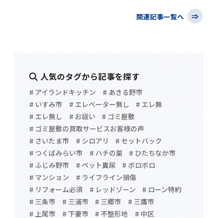
関連記事一覧へ
人気のタグから記事を探す
# アイランドキッチン
# あきる野市
# いすみ市
# エレベーター無し
# エレ無
# エレ無し
# お祓い
# ゴミ屋敷
# ゴミ屋敷の買取サービスお客様の声
# さいたま市
# シロアリ
# セットバック
# つくばみらい市
# ハチの巣
# ひたちなか市
# ふじみ野市
# ペット糞尿
# ボロボロ
# マンション
# ライフライン損傷
# リフォーム必須
# レッドゾーン
# ローン特約
# 三条市
# 三浦市
# 三郷市
# 三鷹市
# 上尾市
# 下妻市
# 不整形地
# 中区