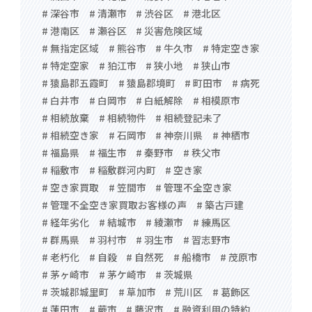
# 深谷市
# 清瀬市
# 渋谷区
# 港北区
# 港南区
# 瀬谷区
# 災害危険区域
# 無指定区域
# 熊谷市
# 牛久市
# 特定空き家
# 特定空家
# 狛江市
# 狭小地
# 狭山市
# 猿島郡五霞町
# 猿島郡境町
# 町田市
# 病死
# 白井市
# 白岡市
# 白紙解除
# 相模原市
# 相続放棄
# 相続物件
# 相続登記未了
# 相続空き家
# 石岡市
# 神奈川県
# 神栖市
# 福島県
# 福生市
# 秦野市
# 秩父市
# 稲敷市
# 稲敷群河内町
# 空き家
# 空き家買取
# 笠間市
# 管理不全空き家
# 管理不全空き家買取お客様の声
# 築古戸建
# 経年劣化
# 結城市
# 綾瀬市
# 練馬区
# 群馬県
# 羽村市
# 羽生市
# 習志野市
# 老朽化
# 自殺
# 自然死
# 船橋市
# 茂原市
# 茅ヶ崎市
# 茅ケ崎市
# 茨城県
# 茨城郡城里町
# 草加市
# 荒川区
# 葛飾区
# 蓮田市
# 蕨市
# 藤沢市
# 融資利用の特約