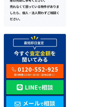
産の売却に参考ください。
売れなくて困っている物件がありま
したら、個人・法人問わずご相談く
ださい。
今すぐ
査定金額
を
聞いてみる
0120-552-925
受付時間 10:00〜18:00（定休日除く）
LINE
相談
で
メール
相談
で