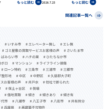
もっと読む
もっと読む
7
2026.7.25
関連記事一覧へ
市
# いすみ市
# エレベーター無し
# エレ無
# ゴミ屋敷の買取サービスお客様の声
# さいたま市
つくばみらい市
# ハチの巣
# ひたちなか市
ロボロ
# マンション
# ライフライン損傷
# ローン特約
# 三条市
# 三浦市
# 三郷市
 不整形地
# 中区
# 中野区
# 久慈郡大子町
ビスお客様の声
# 井戸水
# 他社で断られた
市
# 保土ヶ谷区
# 倒壊
# 借地買取
# 傾き
# 傾きあり
# 傾き有
千代市
# 八潮市
# 八王子市
# 八街市
# 共有持分
# 兵庫県
# 再建築不可物件