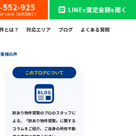
-552-925
LINE
査定金額
聞く
で
を
:00〜18:00（定休日除く）
件とは？
対応エリア
ブログ
よくある質問
お客様の声
このブログについて
訳あり物件買取のプロのスタッフに
よる、「訳あり物件買取」に関する
コラムをご紹介。ご自身の所有不動