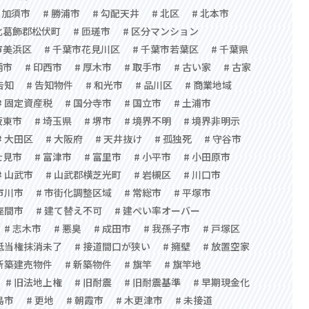
# 加須市
# 勝浦市
# 勾配天井
# 北区
# 北本市
 北葛飾郡松伏町
# 匝瑳市
# 区分マンション
市美浜区
# 千葉市花見川区
# 千葉市若葉区
# 千葉県
柄市
# 印西市
# 厚木市
# 取手市
# 古い家
# 古家
告知
# 告知物件
# 和光市
# 品川区
# 商業地域
# 固定資産税
# 国分寺市
# 国立市
# 土浦市
坂東市
# 埼玉県
# 堺市
# 境界不明
# 境界非明示
# 大田区
# 大阪府
# 天井抜け
# 孤独死
# 守谷市
士見市
# 富津市
# 富里市
# 小平市
# 小田原市
# 山武市
# 山武郡横芝光町
# 岩槻区
# 川口市
 市川市
# 市街化調整区域
# 常総市
# 平塚市
 座間市
# 建て替え不可
# 建ぺい率オーバー
# 志木市
# 悪臭
# 成田市
# 我孫子市
# 戸塚区
 抵当権抹消未了
# 接道間口が狭い
# 擁壁
# 放置空家
 新築建売物件
# 新築物件
# 旗竿
# 旗竿地
# 旧法地上権
# 旧耐震
# 旧耐震基準
# 早期現金化
島市
# 更地
# 朝霞市
# 木更津市
# 未接道