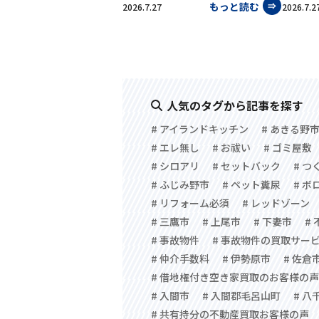
もっと読む
2026.7.27
2026.7.2
人気のタグから記事を探す
# アイランドキッチン
# あきる野
# エレ無し
# お祓い
# ゴミ屋敷
# シロアリ
# セットバック
# 
# ふじみ野市
# ペット糞尿
# ボ
# リフォーム必須
# レッドゾーン
# 三鷹市
# 上尾市
# 下妻市
#
# 事故物件
# 事故物件の買取サー
# 仲介手数料
# 伊勢原市
# 佐倉
# 借地権付き空き家買取のお客様の声
# 入間市
# 入間郡毛呂山町
# 八
# 共有持分の不動産買取お客様の声