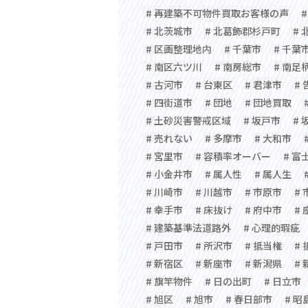
# 再建築不可物件買取お客様の声
# 北茨城市
# 北葛飾郡杉戸町
#
# 区画整理地内
# 千葉市
# 千葉
# 南区六ツ川
# 南房総市
# 南足
# 古河市
# 台東区
# 君津市
# 
# 四街道市
# 団地
# 団地買取
# 土砂災害警戒区域
# 坂戸市
# 
# 売れない
# 多摩市
# 大和市
# 宮里市
# 容積率オーバー
# 富
# 小金井市
# 属人性
# 属人生
# 川崎市
# 川越市
# 市原市
#
# 幸手市
# 床抜け
# 府中市
#
# 建築基準法道路外
# 心理的瑕疵
# 戸田市
# 所沢市
# 抵当権
#
# 新宿区
# 新座市
# 新潟県
#
# 旗竿物件
# 日の出町
# 日立市
# 旭区
# 旭市
# 春日部市
# 昭