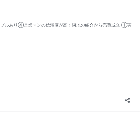
ブルあり④営業マンの信頼度が高く隣地の紹介から売買成立 ①実