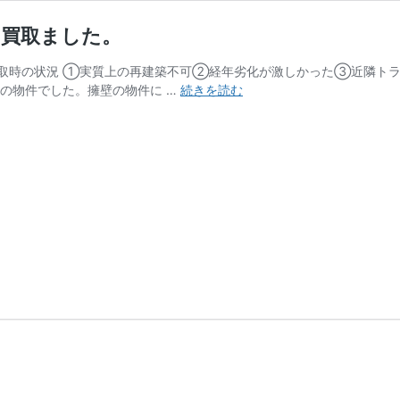
ら買取ました。
取時の状況 ①実質上の再建築不可➁経年劣化が激しかった③近隣トラ
【三
壁の物件でした。擁壁の物件に …
続きを読む
浦
市
宮
川
町
の
空
き
家】
隣
地
の
紹
介
か
ら