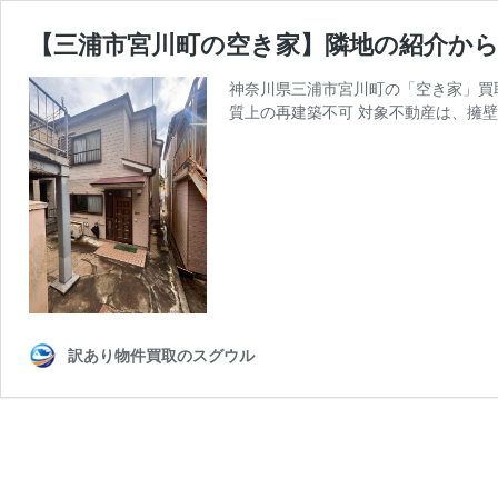
【三浦市宮川町の空き家】隣地の紹介か
神奈川県三浦市宮川町の「空き家」買
質上の再建築不可 対象不動産は、擁
訳あり物件買取のスグウル