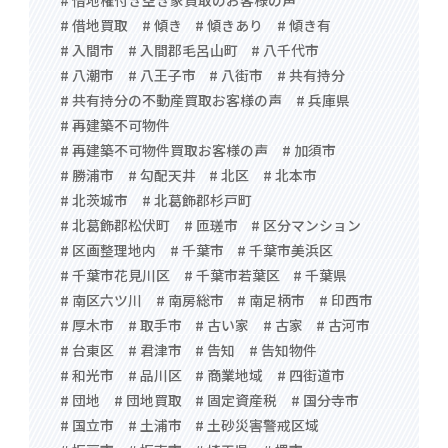
# 借地権付き空き家買取のお客様の声
# 借地買取
# 傾き
# 傾きあり
# 傾き有
# 入間市
# 入間郡毛呂山町
# 八千代市
# 八潮市
# 八王子市
# 八街市
# 共有持分
# 共有持分の不動産買取お客様の声
# 兵庫県
# 再建築不可物件
# 再建築不可物件買取お客様の声
# 加須市
# 勝浦市
# 勾配天井
# 北区
# 北本市
# 北茨城市
# 北葛飾郡杉戸町
# 北葛飾郡松伏町
# 匝瑳市
# 区分マンション
# 区画整理地内
# 千葉市
# 千葉市美浜区
# 千葉市花見川区
# 千葉市若葉区
# 千葉県
# 南区六ツ川
# 南房総市
# 南足柄市
# 印西市
# 厚木市
# 取手市
# 古い家
# 古家
# 古河市
# 台東区
# 君津市
# 告知
# 告知物件
# 和光市
# 品川区
# 商業地域
# 四街道市
# 団地
# 団地買取
# 固定資産税
# 国分寺市
# 国立市
# 土浦市
# 土砂災害警戒区域