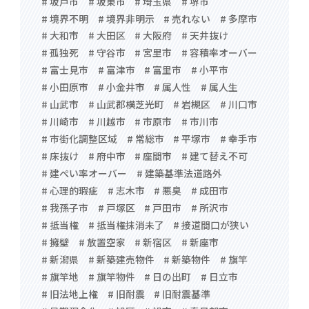
# 坂戸市
# 坂東市
# 埼玉県
# 堺市
# 境界不明
# 境界非明示
# 売れない
# 多摩市
# 大和市
# 大田区
# 大阪府
# 天井抜け
# 孤独死
# 守谷市
# 宮里市
# 容積率オーバー
# 富士見市
# 富津市
# 富里市
# 小平市
# 小田原市
# 小金井市
# 属人性
# 属人生
# 山武市
# 山武郡横芝光町
# 岩槻区
# 川口市
# 川崎市
# 川越市
# 市原市
# 市川市
# 市街化調整区域
# 常総市
# 平塚市
# 幸手市
# 床抜け
# 府中市
# 座間市
# 建て替え不可
# 建ぺい率オーバー
# 建築基準法道路外
# 心理的瑕疵
# 志木市
# 悪臭
# 成田市
# 我孫子市
# 戸塚区
# 戸田市
# 所沢市
# 抵当権
# 抵当権抹消未了
# 接道間口が狭い
# 擁壁
# 放置空家
# 新宿区
# 新座市
# 新潟県
# 新築建売物件
# 新築物件
# 旗竿
# 旗竿地
# 旗竿物件
# 日の出町
# 日立市
# 旧法地上権
# 旧耐震
# 旧耐震基準