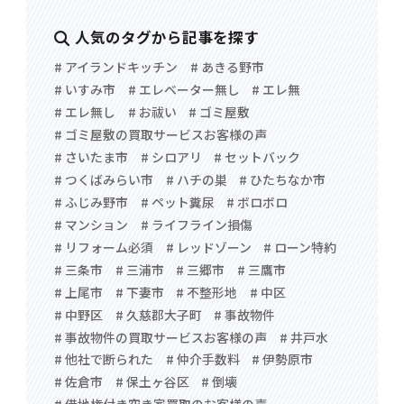
人気のタグから記事を探す
# アイランドキッチン
# あきる野市
# いすみ市
# エレベーター無し
# エレ無
# エレ無し
# お祓い
# ゴミ屋敷
# ゴミ屋敷の買取サービスお客様の声
# さいたま市
# シロアリ
# セットバック
# つくばみらい市
# ハチの巣
# ひたちなか市
# ふじみ野市
# ペット糞尿
# ボロボロ
# マンション
# ライフライン損傷
# リフォーム必須
# レッドゾーン
# ローン特約
# 三条市
# 三浦市
# 三郷市
# 三鷹市
# 上尾市
# 下妻市
# 不整形地
# 中区
# 中野区
# 久慈郡大子町
# 事故物件
# 事故物件の買取サービスお客様の声
# 井戸水
# 他社で断られた
# 仲介手数料
# 伊勢原市
# 佐倉市
# 保土ヶ谷区
# 倒壊