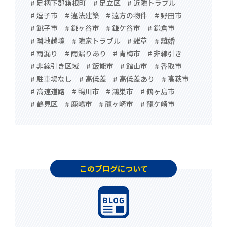
# 足柄下郡箱根町
# 足立区
# 近隣トラブル
# 逗子市
# 違法建築
# 遠方の物件
# 野田市
# 銚子市
# 鎌ヶ谷市
# 鎌ケ谷市
# 鎌倉市
# 隣地越境
# 隣家トラブル
# 雑草
# 離婚
# 雨漏り
# 雨漏りあり
# 青梅市
# 非線引き
# 非線引き区域
# 飯能市
# 館山市
# 香取市
# 駐車場なし
# 高低差
# 高低差あり
# 高萩市
# 高速道路
# 鴨川市
# 鴻巣市
# 鶴ヶ島市
# 鶴見区
# 鹿嶋市
# 龍ヶ崎市
# 龍ケ崎市
このブログについて