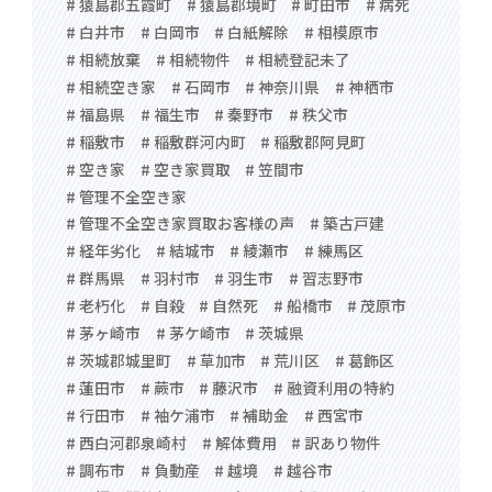
# 猿島郡五霞町
# 猿島郡境町
# 町田市
# 病死
# 白井市
# 白岡市
# 白紙解除
# 相模原市
# 相続放棄
# 相続物件
# 相続登記未了
# 相続空き家
# 石岡市
# 神奈川県
# 神栖市
# 福島県
# 福生市
# 秦野市
# 秩父市
# 稲敷市
# 稲敷群河内町
# 稲敷郡阿見町
# 空き家
# 空き家買取
# 笠間市
# 管理不全空き家
# 管理不全空き家買取お客様の声
# 築古戸建
# 経年劣化
# 結城市
# 綾瀬市
# 練馬区
# 群馬県
# 羽村市
# 羽生市
# 習志野市
# 老朽化
# 自殺
# 自然死
# 船橋市
# 茂原市
# 茅ヶ崎市
# 茅ケ崎市
# 茨城県
# 茨城郡城里町
# 草加市
# 荒川区
# 葛飾区
# 蓮田市
# 蕨市
# 藤沢市
# 融資利用の特約
# 行田市
# 袖ケ浦市
# 補助金
# 西宮市
# 西白河郡泉崎村
# 解体費用
# 訳あり物件
# 調布市
# 負動産
# 越境
# 越谷市