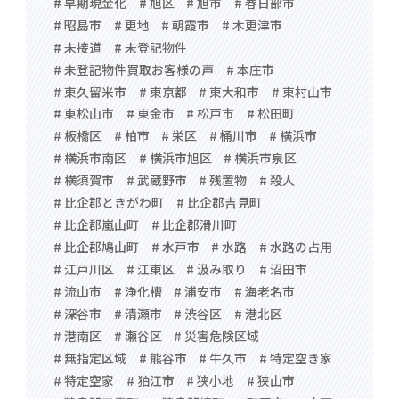
# 早期現金化
# 旭区
# 旭市
# 春日部市
# 昭島市
# 更地
# 朝霞市
# 木更津市
# 未接道
# 未登記物件
# 未登記物件買取お客様の声
# 本庄市
# 東久留米市
# 東京都
# 東大和市
# 東村山市
# 東松山市
# 東金市
# 松戸市
# 松田町
# 板橋区
# 柏市
# 栄区
# 桶川市
# 横浜市
# 横浜市南区
# 横浜市旭区
# 横浜市泉区
# 横須賀市
# 武蔵野市
# 残置物
# 殺人
# 比企郡ときがわ町
# 比企郡吉見町
# 比企郡嵐山町
# 比企郡滑川町
# 比企郡鳩山町
# 水戸市
# 水路
# 水路の占用
# 江戸川区
# 江東区
# 汲み取り
# 沼田市
# 流山市
# 浄化槽
# 浦安市
# 海老名市
# 深谷市
# 清瀬市
# 渋谷区
# 港北区
# 港南区
# 瀬谷区
# 災害危険区域
# 無指定区域
# 熊谷市
# 牛久市
# 特定空き家
# 特定空家
# 狛江市
# 狭小地
# 狭山市