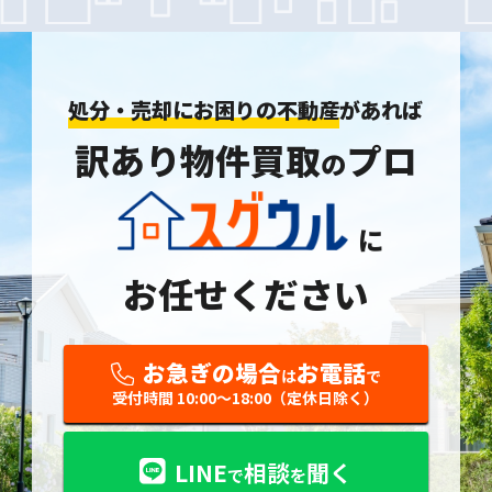
処分・売却にお困りの不動産
があれば
訳あり物件買取
プロ
の
に
お任せください
お急ぎの場合
お電話
は
で
受付時間 10:00〜18:00（定休日除く）
LINE
相談
聞く
で
を