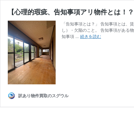
【心理的瑕疵、告知事項アリ物件とは！？
「告知事項とは？」 告知事項とは、
し）・欠陥のこと。 告知事項がある
【心
知事項 …
続きを読む
理
的
瑕
疵、
告
知
事
項
ア
訳あり物件買取のスグウル
リ
物
件
と
は！？！？】