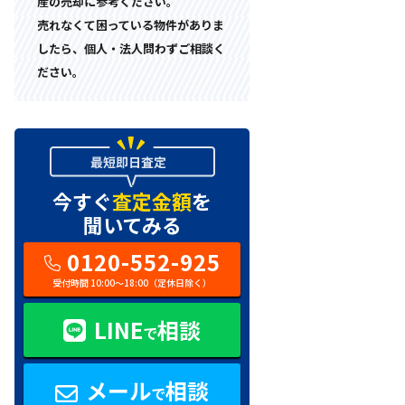
産の売却に参考ください。
売れなくて困っている物件がありま
したら、個人・法人問わずご相談く
ださい。
今すぐ
査定金額
を
聞いてみる
0120-552-925
受付時間 10:00〜18:00（定休日除く）
LINE
相談
で
メール
相談
で