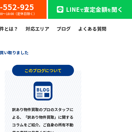
-552-925
LINE
査定金額
聞く
で
を
:00〜18:00（定休日除く）
件とは？
対応エリア
ブログ
よくある質問
を買い取りました
このブログについて
訳あり物件買取のプロのスタッフに
よる、「訳あり物件買取」に関する
コラムをご紹介。ご自身の所有不動