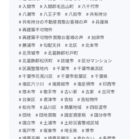
# 入間市
# 入間郡毛呂山町
# 八千代市
# 八潮市
# 八王子市
# 八街市
# 共有持分
# 共有持分の不動産買取お客様の声
# 兵庫県
# 再建築不可物件
# 再建築不可物件買取お客様の声
# 加須市
# 勝浦市
# 勾配天井
# 北区
# 北本市
# 北茨城市
# 北葛飾郡杉戸町
# 北葛飾郡松伏町
# 匝瑳市
# 区分マンション
# 区画整理地内
# 千葉市
# 千葉市美浜区
# 千葉市花見川区
# 千葉市若葉区
# 千葉県
# 南区六ツ川
# 南房総市
# 南足柄市
# 印西市
# 厚木市
# 取手市
# 古い家
# 古家
# 古河市
# 台東区
# 君津市
# 告知
# 告知物件
# 和光市
# 品川区
# 商業地域
# 四街道市
# 団地
# 団地買取
# 固定資産税
# 国分寺市
# 国立市
# 土浦市
# 土砂災害警戒区域
# 坂戸市
# 坂東市
# 埼玉県
# 堺市
# 境界不明
# 境界非明示
# 売れない
# 多摩市