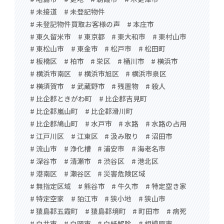
# 未接道
# 未登記物件
# 未登記物件買取お客様の声
# 本庄市
# 東久留米市
# 東京都
# 東大和市
# 東村山市
# 東松山市
# 東金市
# 松戸市
# 松田町
# 板橋区
# 柏市
# 栄区
# 桶川市
# 横浜市
# 横浜市南区
# 横浜市旭区
# 横浜市泉区
# 横須賀市
# 武蔵野市
# 残置物
# 殺人
# 比企郡ときがわ町
# 比企郡吉見町
# 比企郡嵐山町
# 比企郡滑川町
# 比企郡鳩山町
# 水戸市
# 水路
# 水路の占用
# 江戸川区
# 江東区
# 汲み取り
# 沼田市
# 流山市
# 浄化槽
# 浦安市
# 海老名市
# 深谷市
# 清瀬市
# 渋谷区
# 港北区
# 港南区
# 瀬谷区
# 災害危険区域
# 無指定区域
# 熊谷市
# 牛久市
# 特定空き家
# 特定空家
# 狛江市
# 狭小地
# 狭山市
# 猿島郡五霞町
# 猿島郡境町
# 町田市
# 病死
# 白井市
# 白岡市
# 白紙解除
# 相模原市