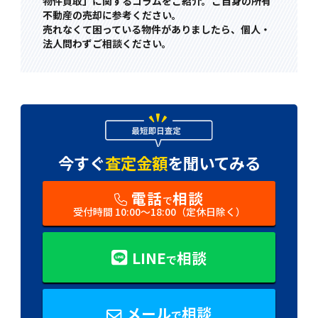
物件買取」に関するコラムをご紹介。ご自身の所有
不動産の売却に参考ください。
売れなくて困っている物件がありましたら、個人・
法人問わずご相談ください。
今すぐ
査定金額
を
聞いてみる
電話
相談
で
受付時間 10:00〜18:00（定休日除く）
LINE
相談
で
メール
相談
で