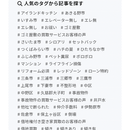
人気のタグから記事を探す
# アイランドキッチン
# あきる野市
# いすみ市
# エレベーター無し
# エレ無
# エレ無し
# お祓い
# ゴミ屋敷
# ゴミ屋敷の買取サービスお客様の声
# さいたま市
# シロアリ
# セットバック
# つくばみらい市
# ハチの巣
# ひたちなか市
# ふじみ野市
# ペット糞尿
# ボロボロ
# マンション
# ライフライン損傷
# リフォーム必須
# レッドゾーン
# ローン特約
# 三条市
# 三浦市
# 三郷市
# 三鷹市
# 上尾市
# 下妻市
# 不整形地
# 中区
# 中野区
# 久慈郡大子町
# 事故物件
# 事故物件の買取サービスお客様の声
# 井戸水
# 他社で断られた
# 仲介手数料
# 伊勢原市
# 佐倉市
# 保土ヶ谷区
# 倒壊
# 借地権付き空き家買取のお客様の声
# 借地買取
# 傾き
# 傾きあり
# 傾き有