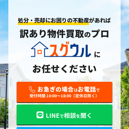
処分・売却にお困りの不動産
があれば
訳あり物件買取
プロ
の
に
お任せください
お急ぎの場合
お電話
は
で
受付時間 10:00〜18:00（定休日除く）
LINE
相談
聞く
で
を