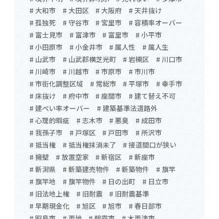
# 大和市
# 大田区
# 大阪府
# 天井抜け
# 孤独死
# 守谷市
# 宮里市
# 容積率オーバー
# 富士見市
# 富津市
# 富里市
# 小平市
# 小田原市
# 小金井市
# 属人性
# 属人生
# 山武市
# 山武郡横芝光町
# 岩槻区
# 川口市
# 川崎市
# 川越市
# 市原市
# 市川市
# 市街化調整区域
# 常総市
# 平塚市
# 幸手市
# 床抜け
# 府中市
# 座間市
# 建て替え不可
# 建ぺい率オーバー
# 建築基準法道路外
# 心理的瑕疵
# 志木市
# 悪臭
# 成田市
# 我孫子市
# 戸塚区
# 戸田市
# 所沢市
# 抵当権
# 抵当権抹消未了
# 接道間口が狭い
# 擁壁
# 放置空家
# 新宿区
# 新座市
# 新潟県
# 新築建売物件
# 新築物件
# 旗竿
# 旗竿地
# 旗竿物件
# 日の出町
# 日立市
# 旧法地上権
# 旧耐震
# 旧耐震基準
# 早期現金化
# 旭区
# 旭市
# 春日部市
# 昭島市
# 更地
# 朝霞市
# 木更津市