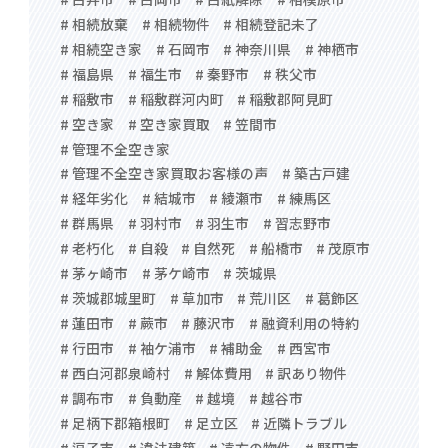
# 相続放棄
# 相続物件
# 相続登記未了
# 相続空き家
# 石岡市
# 神奈川県
# 神栖市
# 福島県
# 福生市
# 秦野市
# 秩父市
# 稲敷市
# 稲敷群河内町
# 稲敷郡阿見町
# 空き家
# 空き家買取
# 笠間市
# 管理不全空き家
# 管理不全空き家買取お客様の声
# 築古戸建
# 経年劣化
# 結城市
# 綾瀬市
# 練馬区
# 群馬県
# 羽村市
# 羽生市
# 習志野市
# 老朽化
# 自殺
# 自然死
# 船橋市
# 茂原市
# 茅ヶ崎市
# 茅ケ崎市
# 茨城県
# 茨城郡城里町
# 草加市
# 荒川区
# 葛飾区
# 蓮田市
# 蕨市
# 藤沢市
# 融資利用の特約
# 行田市
# 袖ケ浦市
# 補助金
# 西宮市
# 西白河郡泉崎村
# 解体費用
# 訳あり物件
# 調布市
# 負動産
# 越境
# 越谷市
# 足柄下郡箱根町
# 足立区
# 近隣トラブル
# 逗子市
# 違法建築
# 遠方の物件
# 野田市