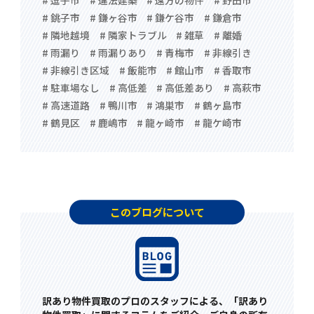
# 銚子市
# 鎌ヶ谷市
# 鎌ケ谷市
# 鎌倉市
# 隣地越境
# 隣家トラブル
# 雑草
# 離婚
# 雨漏り
# 雨漏りあり
# 青梅市
# 非線引き
# 非線引き区域
# 飯能市
# 館山市
# 香取市
# 駐車場なし
# 高低差
# 高低差あり
# 高萩市
# 高速道路
# 鴨川市
# 鴻巣市
# 鶴ヶ島市
# 鶴見区
# 鹿嶋市
# 龍ヶ崎市
# 龍ケ崎市
このブログについて
訳あり物件買取のプロのスタッフによる、「訳あり